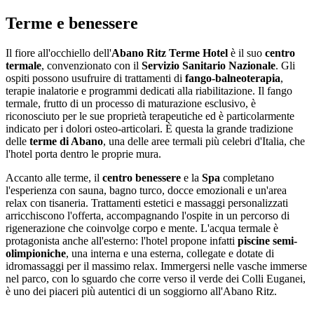
Terme e benessere
Il fiore all'occhiello dell'
Abano Ritz Terme Hotel
è il suo
centro
termale
, convenzionato con il
Servizio Sanitario Nazionale
. Gli
ospiti possono usufruire di trattamenti di
fango-balneoterapia
,
terapie inalatorie e programmi dedicati alla riabilitazione. Il fango
termale, frutto di un processo di maturazione esclusivo, è
riconosciuto per le sue proprietà terapeutiche ed è particolarmente
indicato per i dolori osteo-articolari. È questa la grande tradizione
delle
terme di Abano
, una delle aree termali più celebri d'Italia, che
l'hotel porta dentro le proprie mura.
Accanto alle terme, il
centro benessere
e la
Spa
completano
l'esperienza con sauna, bagno turco, docce emozionali e un'area
relax con tisaneria. Trattamenti estetici e massaggi personalizzati
arricchiscono l'offerta, accompagnando l'ospite in un percorso di
rigenerazione che coinvolge corpo e mente. L'acqua termale è
protagonista anche all'esterno: l'hotel propone infatti
piscine semi-
olimpioniche
, una interna e una esterna, collegate e dotate di
idromassaggi per il massimo relax. Immergersi nelle vasche immerse
nel parco, con lo sguardo che corre verso il verde dei Colli Euganei,
è uno dei piaceri più autentici di un soggiorno all'Abano Ritz.