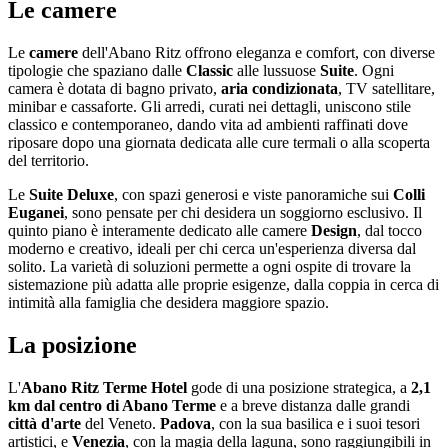
Le camere
Le
camere
dell'Abano Ritz offrono eleganza e comfort, con diverse
tipologie che spaziano dalle
Classic
alle lussuose
Suite
. Ogni
camera è dotata di bagno privato,
aria condizionata
, TV satellitare,
minibar e cassaforte. Gli arredi, curati nei dettagli, uniscono stile
classico e contemporaneo, dando vita ad ambienti raffinati dove
riposare dopo una giornata dedicata alle cure termali o alla scoperta
del territorio.
Le
Suite Deluxe
, con spazi generosi e viste panoramiche sui
Colli
Euganei
, sono pensate per chi desidera un soggiorno esclusivo. Il
quinto piano è interamente dedicato alle camere
Design
, dal tocco
moderno e creativo, ideali per chi cerca un'esperienza diversa dal
solito. La varietà di soluzioni permette a ogni ospite di trovare la
sistemazione più adatta alle proprie esigenze, dalla coppia in cerca di
intimità alla famiglia che desidera maggiore spazio.
La posizione
L'
Abano Ritz Terme Hotel
gode di una posizione strategica, a
2,1
km dal centro di Abano Terme
e a breve distanza dalle grandi
città d'arte
del Veneto.
Padova
, con la sua basilica e i suoi tesori
artistici, e
Venezia
, con la magia della laguna, sono raggiungibili in