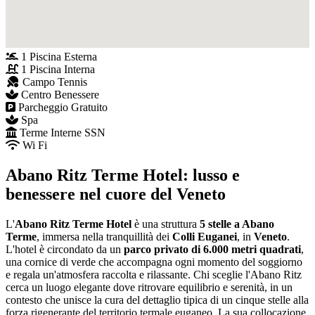
1 Piscina Esterna
1 Piscina Interna
Campo Tennis
Centro Benessere
Parcheggio Gratuito
Spa
Terme Interne SSN
Wi Fi
Abano Ritz Terme Hotel: lusso e
benessere nel cuore del Veneto
L'
Abano Ritz Terme Hotel
è una struttura
5 stelle a Abano
Terme
, immersa nella tranquillità dei
Colli Euganei
, in
Veneto
.
L'hotel è circondato da un
parco privato di 6.000 metri quadrati
,
una cornice di verde che accompagna ogni momento del soggiorno
e regala un'atmosfera raccolta e rilassante. Chi sceglie l'Abano Ritz
cerca un luogo elegante dove ritrovare equilibrio e serenità, in un
contesto che unisce la cura del dettaglio tipica di un cinque stelle alla
forza rigenerante del territorio termale euganeo. La sua collocazione