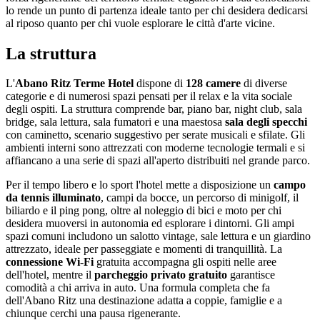
lo rende un punto di partenza ideale tanto per chi desidera dedicarsi
al riposo quanto per chi vuole esplorare le città d'arte vicine.
La struttura
L'
Abano Ritz Terme Hotel
dispone di
128 camere
di diverse
categorie e di numerosi spazi pensati per il relax e la vita sociale
degli ospiti. La struttura comprende bar, piano bar, night club, sala
bridge, sala lettura, sala fumatori e una maestosa
sala degli specchi
con caminetto, scenario suggestivo per serate musicali e sfilate. Gli
ambienti interni sono attrezzati con moderne tecnologie termali e si
affiancano a una serie di spazi all'aperto distribuiti nel grande parco.
Per il tempo libero e lo sport l'hotel mette a disposizione un
campo
da tennis illuminato
, campi da bocce, un percorso di minigolf, il
biliardo e il ping pong, oltre al noleggio di bici e moto per chi
desidera muoversi in autonomia ed esplorare i dintorni. Gli ampi
spazi comuni includono un salotto vintage, sale lettura e un giardino
attrezzato, ideale per passeggiate e momenti di tranquillità. La
connessione Wi-Fi
gratuita accompagna gli ospiti nelle aree
dell'hotel, mentre il
parcheggio privato gratuito
garantisce
comodità a chi arriva in auto. Una formula completa che fa
dell'Abano Ritz una destinazione adatta a coppie, famiglie e a
chiunque cerchi una pausa rigenerante.