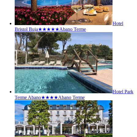
Hotel
Bristol Buja★★★★★
Abano Terme
Hotel Park
Terme Abano★★★★
Abano Terme