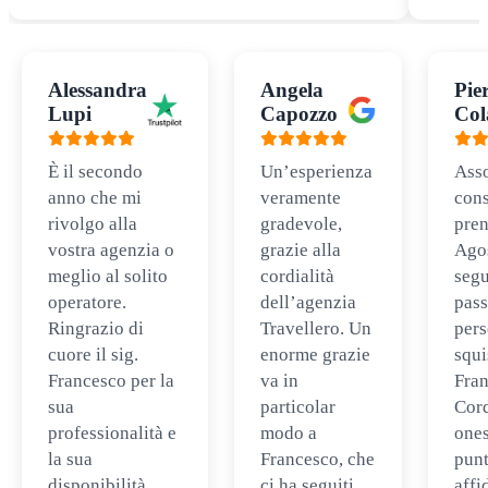
Alessandra
Angela
Pie
Lupi
Capozzo
Col
È il secondo
Un’esperienza
Ass
anno che mi
veramente
cons
rivolgo alla
gradevole,
pren
vostra agenzia o
grazie alla
Ago
meglio al solito
cordialità
segu
operatore.
dell’agenzia
pass
Ringrazio di
Travellero. Un
per
cuore il sig.
enorme grazie
squi
Francesco per la
va in
Fran
sua
particolar
Cord
professionalità e
modo a
ones
la sua
Francesco, che
punt
disponibilità.
ci ha seguiti
affi