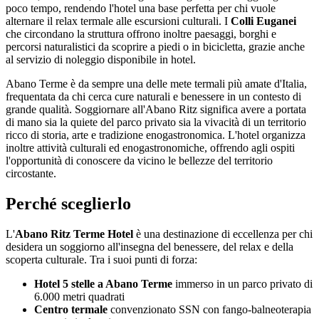
poco tempo, rendendo l'hotel una base perfetta per chi vuole
alternare il relax termale alle escursioni culturali. I
Colli Euganei
che circondano la struttura offrono inoltre paesaggi, borghi e
percorsi naturalistici da scoprire a piedi o in bicicletta, grazie anche
al servizio di noleggio disponibile in hotel.
Abano Terme è da sempre una delle mete termali più amate d'Italia,
frequentata da chi cerca cure naturali e benessere in un contesto di
grande qualità. Soggiornare all'Abano Ritz significa avere a portata
di mano sia la quiete del parco privato sia la vivacità di un territorio
ricco di storia, arte e tradizione enogastronomica. L'hotel organizza
inoltre attività culturali ed enogastronomiche, offrendo agli ospiti
l'opportunità di conoscere da vicino le bellezze del territorio
circostante.
Perché sceglierlo
L'
Abano Ritz Terme Hotel
è una destinazione di eccellenza per chi
desidera un soggiorno all'insegna del benessere, del relax e della
scoperta culturale. Tra i suoi punti di forza:
Hotel 5 stelle a Abano Terme
immerso in un parco privato di
6.000 metri quadrati
Centro termale
convenzionato SSN con fango-balneoterapia