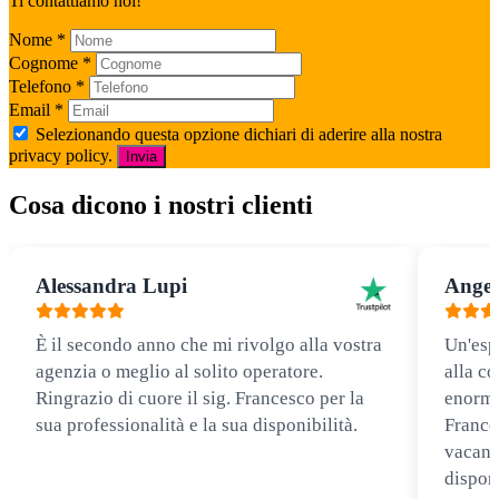
Ti contattiamo noi!
Nome
*
Cognome
*
Telefono
*
Email
*
Selezionando questa opzione dichiari di aderire alla nostra
privacy policy.
Invia
Cosa dicono i nostri clienti
Alessandra Lupi
Angel
È il secondo anno che mi rivolgo alla vostra
Un'esp
agenzia o meglio al solito operatore.
alla co
Ringrazio di cuore il sig. Francesco per la
enorme
sua professionalità e la sua disponibilità.
Frances
vacanz
disponi