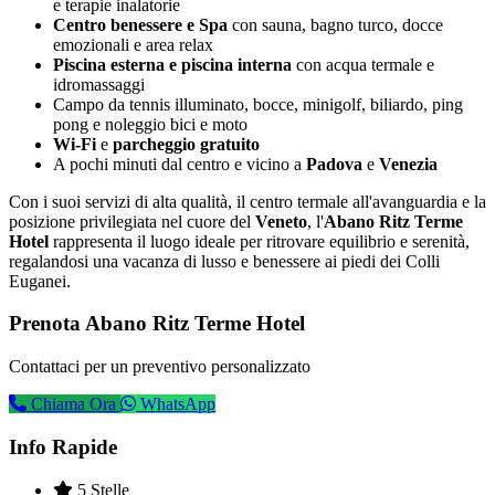
e terapie inalatorie
Centro benessere e Spa
con sauna, bagno turco, docce
emozionali e area relax
Piscina esterna e piscina interna
con acqua termale e
idromassaggi
Campo da tennis illuminato, bocce, minigolf, biliardo, ping
pong e noleggio bici e moto
Wi-Fi
e
parcheggio gratuito
A pochi minuti dal centro e vicino a
Padova
e
Venezia
Con i suoi servizi di alta qualità, il centro termale all'avanguardia e la
posizione privilegiata nel cuore del
Veneto
, l'
Abano Ritz Terme
Hotel
rappresenta il luogo ideale per ritrovare equilibrio e serenità,
regalandosi una vacanza di lusso e benessere ai piedi dei Colli
Euganei.
Prenota Abano Ritz Terme Hotel
Contattaci per un preventivo personalizzato
Chiama Ora
WhatsApp
Info Rapide
5 Stelle