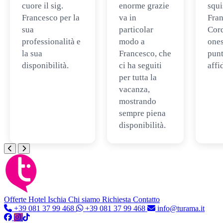
cuore il sig.
enorme grazie
squi
Francesco per la
va in
Fran
sua
particolar
Cord
professionalità e
modo a
ones
la sua
Francesco, che
punt
disponibilità.
ci ha seguiti
affi
per tutta la
vacanza,
mostrando
sempre piena
disponibilità.
Offerte Hotel
Ischia
Chi siamo
Richiesta Contatto
+39 081 37 99 468
+39 081 37 99 468
info@turama.it