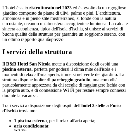
L'hotel è stato
ristrutturato nel 2023
ed è avvolto da un rigoglioso
giardino composto da piante di ulivi, palme e pini. L'architettura,
armoniosa e in pieno stile mediterraneo, si fonde con la natura
circostante, creando un'atmosfera accogliente e luminosa. La calda e
sincera accoglienza, tipica dell'isola d'Ischia, si unisce ai servizi di
buona qualità della struttura per garantire un soggiorno sereno, con
un ottimo rapporto qualità/prezzo.
I servizi della struttura
Il
B&B Hotel San Nicola
mette a disposizione degli ospiti una
piscina esterna
, perfetta per godersi il clima mite dell'isola e i
momenti di relax all'aria aperta, immersi nel verde del giardino. La
struttura dispone inoltre di
parcheggio gratuito
, una comodità
particolarmente apprezzata da chi sceglie di raggiungere Ischia con
la propria auto, e di connessione
Wi-Fi
per restare sempre connessi
durante la vacanza.
Tra i servizi a disposizione degli ospiti dell'
hotel 3 stelle a Forio
d'Ischia
troviamo:
1 piscina esterna
, per il relax all'aria aperta;
aria condizionata
;