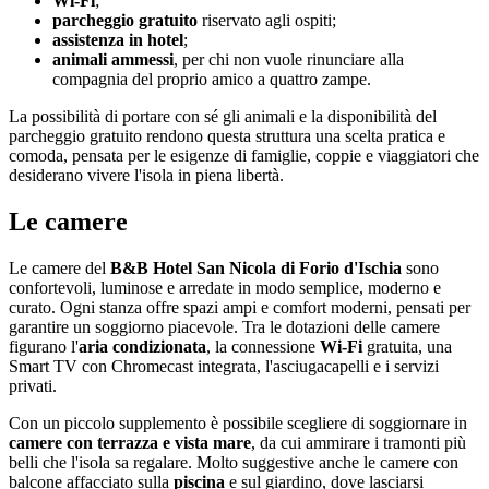
Wi-Fi
;
parcheggio gratuito
riservato agli ospiti;
assistenza in hotel
;
animali ammessi
, per chi non vuole rinunciare alla
compagnia del proprio amico a quattro zampe.
La possibilità di portare con sé gli animali e la disponibilità del
parcheggio gratuito rendono questa struttura una scelta pratica e
comoda, pensata per le esigenze di famiglie, coppie e viaggiatori che
desiderano vivere l'isola in piena libertà.
Le camere
Le camere del
B&B Hotel San Nicola di Forio d'Ischia
sono
confortevoli, luminose e arredate in modo semplice, moderno e
curato. Ogni stanza offre spazi ampi e comfort moderni, pensati per
garantire un soggiorno piacevole. Tra le dotazioni delle camere
figurano l'
aria condizionata
, la connessione
Wi-Fi
gratuita, una
Smart TV con Chromecast integrata, l'asciugacapelli e i servizi
privati.
Con un piccolo supplemento è possibile scegliere di soggiornare in
camere con terrazza e vista mare
, da cui ammirare i tramonti più
belli che l'isola sa regalare. Molto suggestive anche le camere con
balcone affacciato sulla
piscina
e sul giardino, dove lasciarsi