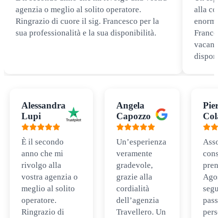
agenzia o meglio al solito operatore.
alla co
Ringrazio di cuore il sig. Francesco per la
enorme
sua professionalità e la sua disponibilità.
Frances
vacanz
disponi
Alessandra
Angela
Pie
Lupi
Capozzo
Col
È il secondo
Un’esperienza
Ass
anno che mi
veramente
cons
rivolgo alla
gradevole,
pren
vostra agenzia o
grazie alla
Ago
meglio al solito
cordialità
segu
operatore.
dell’agenzia
pass
Ringrazio di
Travellero. Un
per