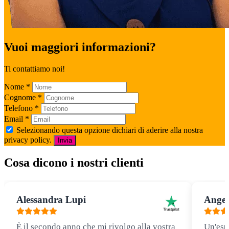
Vuoi maggiori informazioni?
Ti contattiamo noi!
Nome
*
Cognome
*
Telefono
*
Email
*
Selezionando questa opzione dichiari di aderire alla nostra
privacy policy.
Invia
Cosa dicono i nostri clienti
Alessandra Lupi
Angel
È il secondo anno che mi rivolgo alla vostra
Un'esp