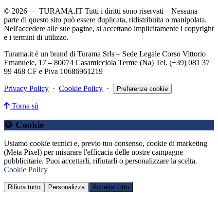
© 2026 — TURAMA.IT Tutti i diritti sono riservati – Nessuna
parte di questo sito può essere duplicata, ridistribuita o manipolata.
Nell'accedere alle sue pagine, si accettano implicitamente i copyright
e i termini di utilizzo.
Turama.it è un brand di Turama Srls – Sede Legale Corso Vittorio
Emanuele, 17 – 80074 Casamicciola Terme (Na) Tel. (+39) 081 37
99 468 CF e Piva 10686961219
Privacy Policy
·
Cookie Policy
·
Preferenze cookie
Torna sù
🍪 Cookie
Usiamo cookie tecnici e, previo tuo consenso, cookie di marketing
(Meta Pixel) per misurare l'efficacia delle nostre campagne
pubblicitarie. Puoi accettarli, rifiutarli o personalizzare la scelta.
Cookie Policy
Rifiuta tutto
Personalizza
Accetta tutto