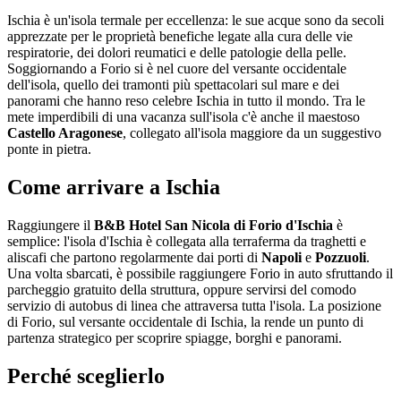
Ischia è un'isola termale per eccellenza: le sue acque sono da secoli
apprezzate per le proprietà benefiche legate alla cura delle vie
respiratorie, dei dolori reumatici e delle patologie della pelle.
Soggiornando a Forio si è nel cuore del versante occidentale
dell'isola, quello dei tramonti più spettacolari sul mare e dei
panorami che hanno reso celebre Ischia in tutto il mondo. Tra le
mete imperdibili di una vacanza sull'isola c'è anche il maestoso
Castello Aragonese
, collegato all'isola maggiore da un suggestivo
ponte in pietra.
Come arrivare a Ischia
Raggiungere il
B&B Hotel San Nicola di Forio d'Ischia
è
semplice: l'isola d'Ischia è collegata alla terraferma da traghetti e
aliscafi che partono regolarmente dai porti di
Napoli
e
Pozzuoli
.
Una volta sbarcati, è possibile raggiungere Forio in auto sfruttando il
parcheggio gratuito della struttura, oppure servirsi del comodo
servizio di autobus di linea che attraversa tutta l'isola. La posizione
di Forio, sul versante occidentale di Ischia, la rende un punto di
partenza strategico per scoprire spiagge, borghi e panorami.
Perché sceglierlo