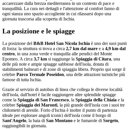
accarezzare dalla brezza mediterranea in un contesto di pace e
tranquillità. La cura nei dettagli e l'attenzione al comfort fanno di
ogni stanza uno spazio accogliente in cui rilassarsi dopo una
giornata trascorsa alla scoperta di Ischia.
La posizione e le spiagge
La posizione del
B&B Hotel San Nicola Ischia
è uno dei suoi punti
di forza: la struttura si trova a circa
2,7 km dal mare
e a
4,9 km dal
centro
, in una zona verde e tranquilla alle pendici del Monte
Epomeo. A circa
3,7 km
si raggiunge la
Spiaggia di Citara
, una
delle più note e ampie spiagge sabbiose dell'isola, dotata di
stabilimenti balneari e di zone di spiaggia libera. Proprio qui sorge il
celebre
Parco Termale Poseidon
, una delle attrazioni turistiche più
famose di tutta Ischia.
Grazie al servizio di autobus di linea che collega le diverse località
dell'isola, dall'hotel è facile raggiungere altre splendide spiagge
come la
Spiaggia di San Francesco
, la
Spiaggia della Chiaia
e la
celebre
Spiaggia dei Maronti
, la più grande dell'isola con i suoi tre
chilometri di arenile. Forio d'Ischia è inoltre il punto di partenza
ideale per esplorare angoli iconici dell'isola come il borgo di
Sant'Angelo
, la baia di
San Montano
e le fumarole di
Sorgeto
,
raggiungibili in giornata.