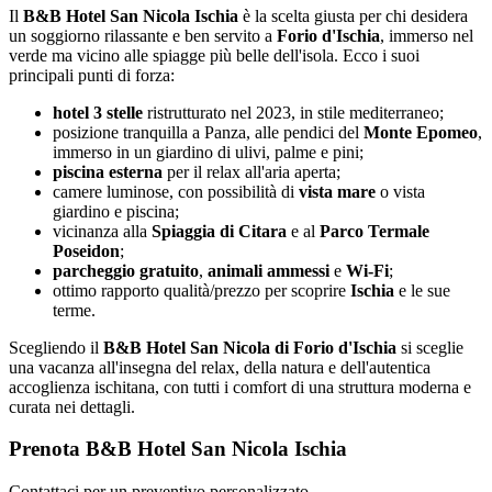
Il
B&B Hotel San Nicola Ischia
è la scelta giusta per chi desidera
un soggiorno rilassante e ben servito a
Forio d'Ischia
, immerso nel
verde ma vicino alle spiagge più belle dell'isola. Ecco i suoi
principali punti di forza:
hotel 3 stelle
ristrutturato nel 2023, in stile mediterraneo;
posizione tranquilla a Panza, alle pendici del
Monte Epomeo
,
immerso in un giardino di ulivi, palme e pini;
piscina esterna
per il relax all'aria aperta;
camere luminose, con possibilità di
vista mare
o vista
giardino e piscina;
vicinanza alla
Spiaggia di Citara
e al
Parco Termale
Poseidon
;
parcheggio gratuito
,
animali ammessi
e
Wi-Fi
;
ottimo rapporto qualità/prezzo per scoprire
Ischia
e le sue
terme.
Scegliendo il
B&B Hotel San Nicola di Forio d'Ischia
si sceglie
una vacanza all'insegna del relax, della natura e dell'autentica
accoglienza ischitana, con tutti i comfort di una struttura moderna e
curata nei dettagli.
Prenota B&B Hotel San Nicola Ischia
Contattaci per un preventivo personalizzato