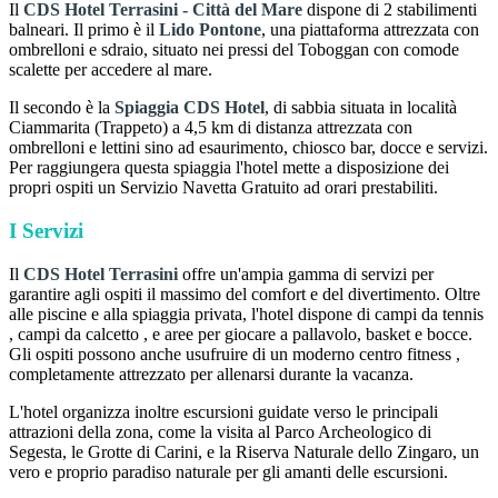
Il
CDS Hotel Terrasini - Città del Mare
dispone di 2 stabilimenti
balneari. Il primo è il
Lido Pontone
, una piattaforma attrezzata con
ombrelloni e sdraio, situato nei pressi del Toboggan con comode
scalette per accedere al mare.
Il secondo è la
Spiaggia CDS Hotel
, di sabbia situata in località
Ciammarita (Trappeto) a 4,5 km di distanza attrezzata con
ombrelloni e lettini sino ad esaurimento, chiosco bar, docce e servizi.
Per raggiungera questa spiaggia l'hotel mette a disposizione dei
propri ospiti un Servizio Navetta Gratuito ad orari prestabiliti.
I Servizi
Il
CDS Hotel Terrasini
offre un'ampia gamma di servizi per
garantire agli ospiti il ​​massimo del comfort e del divertimento. Oltre
alle piscine e alla spiaggia privata, l'hotel dispone di campi da tennis
, campi da calcetto , e aree per giocare a pallavolo, basket e bocce.
Gli ospiti possono anche usufruire di un moderno centro fitness ,
completamente attrezzato per allenarsi durante la vacanza.
L'hotel organizza inoltre escursioni guidate verso le principali
attrazioni della zona, come la visita al Parco Archeologico di
Segesta, le Grotte di Carini, e la Riserva Naturale dello Zingaro, un
vero e proprio paradiso naturale per gli amanti delle escursioni.