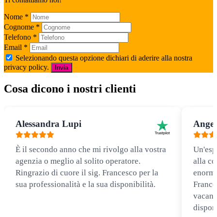
Nome
*
Cognome
*
Telefono
*
Email
*
Selezionando questa opzione dichiari di aderire alla nostra
privacy policy.
Invia
Cosa dicono i nostri clienti
Alessandra Lupi
Angel
È il secondo anno che mi rivolgo alla vostra
Un'esp
agenzia o meglio al solito operatore.
alla co
Ringrazio di cuore il sig. Francesco per la
enorme
sua professionalità e la sua disponibilità.
Frances
vacanz
disponi