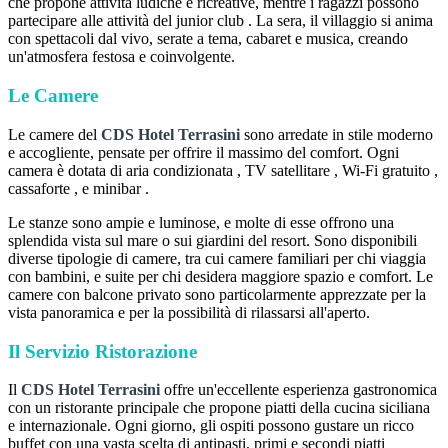
che propone attività ludiche e ricreative, mentre i ragazzi possono
partecipare alle attività del junior club . La sera, il villaggio si anima
con spettacoli dal vivo, serate a tema, cabaret e musica, creando
un'atmosfera festosa e coinvolgente.
Le Camere
Le camere del
CDS Hotel Terrasini
sono arredate in stile moderno
e accogliente, pensate per offrire il massimo del comfort. Ogni
camera è dotata di aria condizionata , TV satellitare , Wi-Fi gratuito ,
cassaforte , e minibar .
Le stanze sono ampie e luminose, e molte di esse offrono una
splendida vista sul mare o sui giardini del resort. Sono disponibili
diverse tipologie di camere, tra cui camere familiari per chi viaggia
con bambini, e suite per chi desidera maggiore spazio e comfort. Le
camere con balcone privato sono particolarmente apprezzate per la
vista panoramica e per la possibilità di rilassarsi all'aperto.
Il Servizio Ristorazione
Il
CDS Hotel Terrasini
offre un'eccellente esperienza gastronomica
con un ristorante principale che propone piatti della cucina siciliana
e internazionale. Ogni giorno, gli ospiti possono gustare un ricco
buffet con una vasta scelta di antipasti, primi e secondi piatti