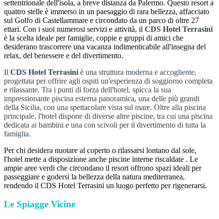
settentrionale dell'isola, a breve distanza da Palermo. Questo resort a
quattro stelle è immerso in un paesaggio di rara bellezza, affacciato
sul Golfo di Castellammare e circondato da un parco di oltre 27
ettari. Con i suoi numerosi servizi e attività, il
CDS Hotel Terrasini
è la scelta ideale per famiglie, coppie e gruppi di amici che
desiderano trascorrere una vacanza indimenticabile all'insegna del
relax, del benessere e del divertimento.
Il
CDS Hotel Terrasini
è una struttura moderna e accogliente,
progettata per offrire agli ospiti un'esperienza di soggiorno completa
e rilassante. Tra i punti di forza dell'hotel, spicca la sua
impressionante piscina esterna panoramica, una delle più grandi
della Sicilia, con una spettacolare vista sul mare. Oltre alla piscina
principale, l'hotel dispone di diverse altre piscine, tra cui una piscina
dedicata ai bambini e una con scivoli per il divertimento di tutta la
famiglia.
Per chi desidera nuotare al coperto o rilassarsi lontano dal sole,
l'hotel mette a disposizione anche piscine interne riscaldate . Le
ampie aree verdi che circondano il resort offrono spazi ideali per
passeggiare e godersi la bellezza della natura mediterranea,
rendendo il CDS Hotel Terrasini un luogo perfetto per rigenerarsi.
Le Spiagge Vicine