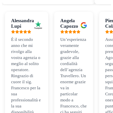
Alessandra
Angela
Pie
Lupi
Capozzo
Col
È il secondo
Un’esperienza
Ass
anno che mi
veramente
cons
rivolgo alla
gradevole,
pren
vostra agenzia o
grazie alla
Ago
meglio al solito
cordialità
segu
operatore.
dell’agenzia
pass
Ringrazio di
Travellero. Un
per
cuore il sig.
enorme grazie
squi
Francesco per la
va in
Fran
sua
particolar
Cord
professionalità e
modo a
ones
la sua
Francesco, che
punt
disponibilità.
ci ha seguiti
affi