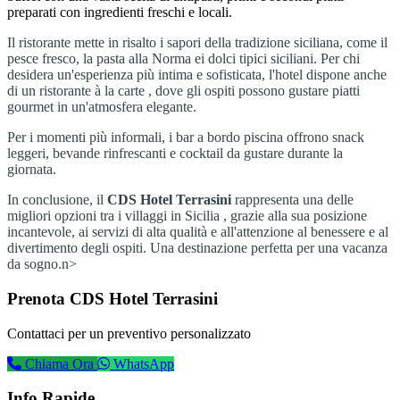
preparati con ingredienti freschi e locali.
Il ristorante mette in risalto i sapori della tradizione siciliana, come il
pesce fresco, la pasta alla Norma ei dolci tipici siciliani. Per chi
desidera un'esperienza più intima e sofisticata, l'hotel dispone anche
di un ristorante à la carte , dove gli ospiti possono gustare piatti
gourmet in un'atmosfera elegante.
Per i momenti più informali, i bar a bordo piscina offrono snack
leggeri, bevande rinfrescanti e cocktail da gustare durante la
giornata.
In conclusione, il
CDS Hotel Terrasini
rappresenta una delle
migliori opzioni tra i villaggi in Sicilia , grazie alla sua posizione
incantevole, ai servizi di alta qualità e all'attenzione al benessere e al
divertimento degli ospiti. Una destinazione perfetta per una vacanza
da sogno.n>
Prenota CDS Hotel Terrasini
Contattaci per un preventivo personalizzato
Chiama Ora
WhatsApp
Info Rapide