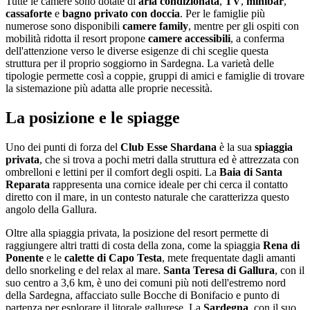
Tutte le camere sono dotate di
aria condizionata
,
TV
,
minibar
,
cassaforte
e
bagno privato con doccia
. Per le famiglie più
numerose sono disponibili
camere family
, mentre per gli ospiti con
mobilità ridotta il resort propone
camere accessibili
, a conferma
dell'attenzione verso le diverse esigenze di chi sceglie questa
struttura per il proprio soggiorno in Sardegna. La varietà delle
tipologie permette così a coppie, gruppi di amici e famiglie di trovare
la sistemazione più adatta alle proprie necessità.
La posizione e le spiagge
Uno dei punti di forza del
Club Esse Shardana
è la sua
spiaggia
privata
, che si trova a pochi metri dalla struttura ed è attrezzata con
ombrelloni e lettini per il comfort degli ospiti. La
Baia di Santa
Reparata
rappresenta una cornice ideale per chi cerca il contatto
diretto con il mare, in un contesto naturale che caratterizza questo
angolo della Gallura.
Oltre alla spiaggia privata, la posizione del resort permette di
raggiungere altri tratti di costa della zona, come la spiaggia
Rena di
Ponente
e le
calette di Capo Testa
, mete frequentate dagli amanti
dello snorkeling e del relax al mare.
Santa Teresa di Gallura
, con il
suo centro a 3,6 km, è uno dei comuni più noti dell'estremo nord
della Sardegna, affacciato sulle Bocche di Bonifacio e punto di
partenza per esplorare il litorale gallurese. La
Sardegna
, con il suo