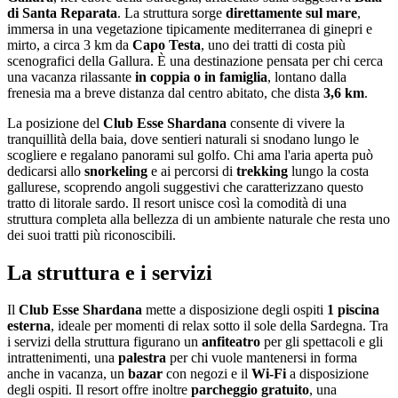
di Santa Reparata
. La struttura sorge
direttamente sul mare
,
immersa in una vegetazione tipicamente mediterranea di ginepri e
mirto, a circa 3 km da
Capo Testa
, uno dei tratti di costa più
scenografici della Gallura. È una destinazione pensata per chi cerca
una vacanza rilassante
in coppia o in famiglia
, lontano dalla
frenesia ma a breve distanza dal centro abitato, che dista
3,6 km
.
La posizione del
Club Esse Shardana
consente di vivere la
tranquillità della baia, dove sentieri naturali si snodano lungo le
scogliere e regalano panorami sul golfo. Chi ama l'aria aperta può
dedicarsi allo
snorkeling
e ai percorsi di
trekking
lungo la costa
gallurese, scoprendo angoli suggestivi che caratterizzano questo
tratto di litorale sardo. Il resort unisce così la comodità di una
struttura completa alla bellezza di un ambiente naturale che resta uno
dei suoi tratti più riconoscibili.
La struttura e i servizi
Il
Club Esse Shardana
mette a disposizione degli ospiti
1 piscina
esterna
, ideale per momenti di relax sotto il sole della Sardegna. Tra
i servizi della struttura figurano un
anfiteatro
per gli spettacoli e gli
intrattenimenti, una
palestra
per chi vuole mantenersi in forma
anche in vacanza, un
bazar
con negozi e il
Wi-Fi
a disposizione
degli ospiti. Il resort offre inoltre
parcheggio gratuito
, una