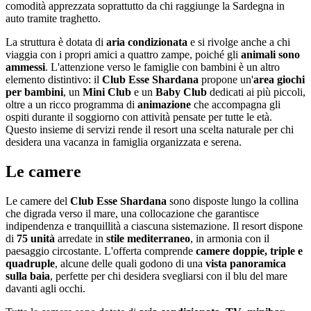
comodità apprezzata soprattutto da chi raggiunge la Sardegna in
auto tramite traghetto.
La struttura è dotata di
aria condizionata
e si rivolge anche a chi
viaggia con i propri amici a quattro zampe, poiché gli
animali sono
ammessi
. L'attenzione verso le famiglie con bambini è un altro
elemento distintivo: il
Club Esse Shardana
propone un'
area giochi
per bambini
, un
Mini Club
e un
Baby Club
dedicati ai più piccoli,
oltre a un ricco programma di
animazione
che accompagna gli
ospiti durante il soggiorno con attività pensate per tutte le età.
Questo insieme di servizi rende il resort una scelta naturale per chi
desidera una vacanza in famiglia organizzata e serena.
Le camere
Le camere del
Club Esse Shardana
sono disposte lungo la collina
che digrada verso il mare, una collocazione che garantisce
indipendenza e tranquillità a ciascuna sistemazione. Il resort dispone
di
75 unità
arredate in
stile mediterraneo
, in armonia con il
paesaggio circostante. L'offerta comprende
camere doppie, triple e
quadruple
, alcune delle quali godono di una
vista panoramica
sulla baia
, perfette per chi desidera svegliarsi con il blu del mare
davanti agli occhi.