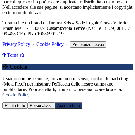
parte di questo sito può essere duplicata, ridistribuita o manipolata.
Nell'accedere alle sue pagine, si accettano implicitamente i copyright
e i termini di utilizzo.
Turama.it è un brand di Turama Srls – Sede Legale Corso Vittorio
Emanuele, 17 – 80074 Casamicciola Terme (Na) Tel. (+39) 081 37
99 468 CF e Piva 10686961219
Privacy Policy
·
Cookie Policy
·
Preferenze cookie
Torna sù
🍪 Cookie
Usiamo cookie tecnici e, previo tuo consenso, cookie di marketing
(Meta Pixel) per misurare l'efficacia delle nostre campagne
pubblicitarie. Puoi accettarli, rifiutarli o personalizzare la scelta.
Cookie Policy
Rifiuta tutto
Personalizza
Accetta tutto