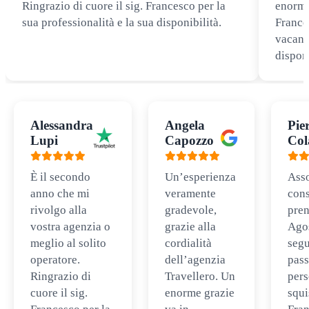
Ringrazio di cuore il sig. Francesco per la
enorme
sua professionalità e la sua disponibilità.
Frances
vacanz
disponi
Alessandra
Angela
Pie
Lupi
Capozzo
Col
È il secondo
Un’esperienza
Ass
anno che mi
veramente
cons
rivolgo alla
gradevole,
pren
vostra agenzia o
grazie alla
Ago
meglio al solito
cordialità
segu
operatore.
dell’agenzia
pass
Ringrazio di
Travellero. Un
per
cuore il sig.
enorme grazie
squi