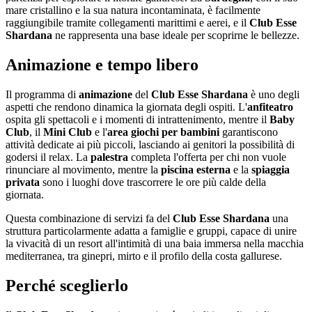
mare cristallino e la sua natura incontaminata, è facilmente
raggiungibile tramite collegamenti marittimi e aerei, e il
Club Esse
Shardana
ne rappresenta una base ideale per scoprirne le bellezze.
Animazione e tempo libero
Il programma di
animazione
del
Club Esse Shardana
è uno degli
aspetti che rendono dinamica la giornata degli ospiti. L'
anfiteatro
ospita gli spettacoli e i momenti di intrattenimento, mentre il
Baby
Club
, il
Mini Club
e l'
area giochi per bambini
garantiscono
attività dedicate ai più piccoli, lasciando ai genitori la possibilità di
godersi il relax. La
palestra
completa l'offerta per chi non vuole
rinunciare al movimento, mentre la
piscina esterna
e la
spiaggia
privata
sono i luoghi dove trascorrere le ore più calde della
giornata.
Questa combinazione di servizi fa del
Club Esse Shardana
una
struttura particolarmente adatta a famiglie e gruppi, capace di unire
la vivacità di un resort all'intimità di una baia immersa nella macchia
mediterranea, tra ginepri, mirto e il profilo della costa gallurese.
Perché sceglierlo