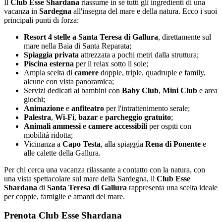
Il
Club Esse Shardana
riassume in sé tutti gli ingredienti di una
vacanza in
Sardegna
all'insegna del mare e della natura. Ecco i suoi
principali punti di forza:
Resort 4 stelle a Santa Teresa di Gallura
, direttamente sul
mare nella Baia di Santa Reparata;
Spiaggia privata
attrezzata a pochi metri dalla struttura;
Piscina esterna
per il relax sotto il sole;
Ampia scelta di
camere
doppie, triple, quadruple e family,
alcune con vista panoramica;
Servizi dedicati ai bambini con
Baby Club
,
Mini Club
e area
giochi;
Animazione
e
anfiteatro
per l'intrattenimento serale;
Palestra
,
Wi-Fi
,
bazar
e
parcheggio gratuito
;
Animali ammessi
e
camere accessibili
per ospiti con
mobilità ridotta;
Vicinanza a
Capo Testa
, alla spiaggia
Rena di Ponente
e
alle calette della Gallura.
Per chi cerca una vacanza rilassante a contatto con la natura, con
una vista spettacolare sul mare della Sardegna, il
Club Esse
Shardana
di
Santa Teresa di Gallura
rappresenta una scelta ideale
per coppie, famiglie e amanti del mare.
Prenota Club Esse Shardana