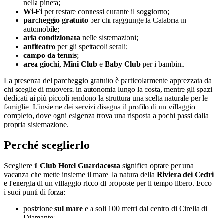
nella pineta;
Wi-Fi
per restare connessi durante il soggiorno;
parcheggio gratuito
per chi raggiunge la Calabria in
automobile;
aria condizionata
nelle sistemazioni;
anfiteatro
per gli spettacoli serali;
campo da tennis
;
area giochi
,
Mini Club
e
Baby Club
per i bambini.
La presenza del parcheggio gratuito è particolarmente apprezzata da
chi sceglie di muoversi in autonomia lungo la costa, mentre gli spazi
dedicati ai più piccoli rendono la struttura una scelta naturale per le
famiglie. L'insieme dei servizi disegna il profilo di un villaggio
completo, dove ogni esigenza trova una risposta a pochi passi dalla
propria sistemazione.
Perché sceglierlo
Scegliere il
Club Hotel Guardacosta
significa optare per una
vacanza che mette insieme il mare, la natura della
Riviera dei Cedri
e l'energia di un villaggio ricco di proposte per il tempo libero. Ecco
i suoi punti di forza:
posizione
sul mare
e a soli 100 metri dal centro di Cirella di
Diamante;