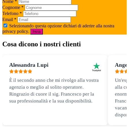
Nome
*
Cognome
*
Telefono
*
Email
*
Selezionando questa opzione dichiari di aderire alla nostra
privacy policy.
Invia
Cosa dicono i nostri clienti
Alessandra Lupi
Angel
È il secondo anno che mi rivolgo alla vostra
Un'esp
agenzia o meglio al solito operatore.
alla co
Ringrazio di cuore il sig. Francesco per la
enorme
sua professionalità e la sua disponibilità.
Frances
vacanz
disponi