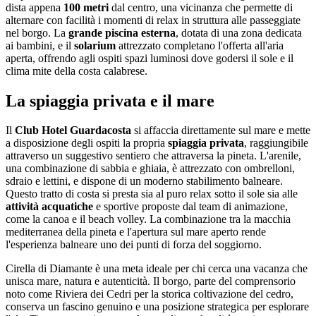
dista appena
100 metri
dal centro, una vicinanza che permette di
alternare con facilità i momenti di relax in struttura alle passeggiate
nel borgo. La
grande piscina esterna
, dotata di una zona dedicata
ai bambini, e il
solarium
attrezzato completano l'offerta all'aria
aperta, offrendo agli ospiti spazi luminosi dove godersi il sole e il
clima mite della costa calabrese.
La spiaggia privata e il mare
Il
Club Hotel Guardacosta
si affaccia direttamente sul mare e mette
a disposizione degli ospiti la propria
spiaggia privata
, raggiungibile
attraverso un suggestivo sentiero che attraversa la pineta. L'arenile,
una combinazione di sabbia e ghiaia, è attrezzato con ombrelloni,
sdraio e lettini, e dispone di un moderno stabilimento balneare.
Questo tratto di costa si presta sia al puro relax sotto il sole sia alle
attività acquatiche
e sportive proposte dal team di animazione,
come la canoa e il beach volley. La combinazione tra la macchia
mediterranea della pineta e l'apertura sul mare aperto rende
l'esperienza balneare uno dei punti di forza del soggiorno.
Cirella di Diamante è una meta ideale per chi cerca una vacanza che
unisca mare, natura e autenticità. Il borgo, parte del comprensorio
noto come Riviera dei Cedri per la storica coltivazione del cedro,
conserva un fascino genuino e una posizione strategica per esplorare