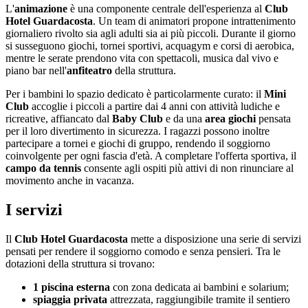
L'
animazione
è una componente centrale dell'esperienza al
Club
Hotel Guardacosta
. Un team di animatori propone intrattenimento
giornaliero rivolto sia agli adulti sia ai più piccoli. Durante il giorno
si susseguono giochi, tornei sportivi, acquagym e corsi di aerobica,
mentre le serate prendono vita con spettacoli, musica dal vivo e
piano bar nell'
anfiteatro
della struttura.
Per i bambini lo spazio dedicato è particolarmente curato: il
Mini
Club
accoglie i piccoli a partire dai 4 anni con attività ludiche e
ricreative, affiancato dal
Baby Club
e da una
area giochi
pensata
per il loro divertimento in sicurezza. I ragazzi possono inoltre
partecipare a tornei e giochi di gruppo, rendendo il soggiorno
coinvolgente per ogni fascia d'età. A completare l'offerta sportiva, il
campo da tennis
consente agli ospiti più attivi di non rinunciare al
movimento anche in vacanza.
I servizi
Il
Club Hotel Guardacosta
mette a disposizione una serie di servizi
pensati per rendere il soggiorno comodo e senza pensieri. Tra le
dotazioni della struttura si trovano:
1 piscina esterna
con zona dedicata ai bambini e solarium;
spiaggia privata
attrezzata, raggiungibile tramite il sentiero