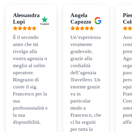
Alessandra
Angela
Pie
Lupi
Capozzo
Col
È il secondo
Un’esperienza
Ass
anno che mi
veramente
cons
rivolgo alla
gradevole,
pren
vostra agenzia o
grazie alla
Ago
meglio al solito
cordialità
segu
operatore.
dell’agenzia
pass
Ringrazio di
Travellero. Un
per
cuore il sig.
enorme grazie
squi
Francesco per la
va in
Fran
sua
particolar
Cord
professionalità e
modo a
ones
la sua
Francesco, che
punt
disponibilità.
ci ha seguiti
affi
per tutta la