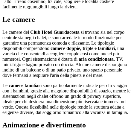
l'alto Tirreno cosentino, tra cale, scogliere e località costiere
facilmente raggiungibili lungo la riviera.
Le camere
Le camere del
Club Hotel Guardacosta
si trovano sia nel corpo
centrale sia negli chalet, e sono arredate in modo funzionale per
garantire una permanenza comoda e rilassante. Le tipologie
disponibili comprendono
camere doppie, triple e familiari
, una
varietà che consente di accogliere coppie così come nuclei più
numerosi. Ogni sistemazione è dotata di
aria condizionata
, TV,
mini-frigo e bagno privato con doccia. Alcune camere dispongono
inoltre di un balcone o di un patio privato, uno spazio personale
dove fermarsi a respirare l'aria della pineta e del mare.
Le
camere familiari
sono particolarmente indicate per chi viaggia
con i bambini, grazie alla maggiore disponibilità di spazio, mentre le
sistemazioni negli chalet offrono un grado di privacy superiore,
ideale per chi desidera una dimensione più riservata e immersa nel
verde. Questa flessibilità nelle tipologie rende la struttura adatta a
esigenze diverse, dal soggiorno romantico alla vacanza in famiglia.
Animazione e divertimento