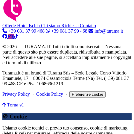
Offerte Hotel
Ischia
Chi siamo
Richiesta Contatto
+39 081 37 99 468
+39 081 37 99 468
info@turama.it
© 2026 — TURAMA.IT Tutti i diritti sono riservati – Nessuna
parte di questo sito può essere duplicata, ridistribuita o manipolata.
Nell'accedere alle sue pagine, si accettano implicitamente i copyright
e i termini di utilizzo.
Turama.it è un brand di Turama Srls – Sede Legale Corso Vittorio
Emanuele, 17 – 80074 Casamicciola Terme (Na) Tel. (+39) 081 37
99 468 CF e Piva 10686961219
Privacy Policy
·
Cookie Policy
·
Preferenze cookie
Torna sù
🍪 Cookie
Usiamo cookie tecnici e, previo tuo consenso, cookie di marketing
(Meta Pixel) per misurare l'efficacia delle nostre campagne