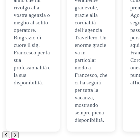
anno che mi
veramente
cons
rivolgo alla
gradevole,
pren
vostra agenzia o
grazie alla
Ago
meglio al solito
cordialità
segu
operatore.
dell’agenzia
pass
Ringrazio di
Travellero. Un
per
cuore il sig.
enorme grazie
squi
Francesco per la
va in
Fran
sua
particolar
Cord
professionalità e
modo a
ones
la sua
Francesco, che
punt
disponibilità.
ci ha seguiti
affi
per tutta la
vacanza,
mostrando
sempre piena
disponibilità.