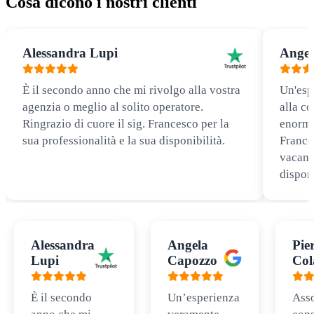
Cosa dicono i nostri clienti
Alessandra Lupi
Angel
È il secondo anno che mi rivolgo alla vostra
Un'esp
agenzia o meglio al solito operatore.
alla co
Ringrazio di cuore il sig. Francesco per la
enorme
sua professionalità e la sua disponibilità.
Frances
vacanz
disponi
Alessandra
Angela
Pie
Lupi
Capozzo
Col
È il secondo
Un’esperienza
Ass