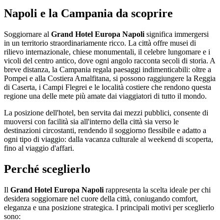
Napoli e la Campania da scoprire
Soggiornare al
Grand Hotel Europa Napoli
significa immergersi
in un territorio straordinariamente ricco. La città offre musei di
rilievo internazionale, chiese monumentali, il celebre lungomare e i
vicoli del centro antico, dove ogni angolo racconta secoli di storia. A
breve distanza, la Campania regala paesaggi indimenticabili: oltre a
Pompei e alla Costiera Amalfitana, si possono raggiungere la Reggia
di Caserta, i Campi Flegrei e le località costiere che rendono questa
regione una delle mete più amate dai viaggiatori di tutto il mondo.
La posizione dell'hotel, ben servita dai mezzi pubblici, consente di
muoversi con facilità sia all'interno della città sia verso le
destinazioni circostanti, rendendo il soggiorno flessibile e adatto a
ogni tipo di viaggio: dalla vacanza culturale al weekend di scoperta,
fino al viaggio d'affari.
Perché sceglierlo
Il
Grand Hotel Europa Napoli
rappresenta la scelta ideale per chi
desidera soggiornare nel cuore della città, coniugando comfort,
eleganza e una posizione strategica. I principali motivi per sceglierlo
sono: