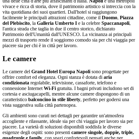
una delle città d'arte più affascinanti d'Italia.
Napoli
è una metropoli
vivace e ricca di storia, dove il patrimonio artistico si intreccia con la
vita quotidiana dei suoi quartieri. Dall'hotel si raggiungono
facilmente le principali attrazioni cittadine, come il
Duomo
,
Piazza
del Plebiscito
, la
Galleria Umberto I
e la celebre
Spaccanapoli
,
l'antica strada che taglia in due il centro storico, dichiarato
Patrimonio dell'Umanità dall'UNESCO. La vicinanza ai principali
mezzi di trasporto rende il soggiorno comodo sia per chi viaggia per
piacere sia per chi è in città per lavoro.
Le camere
Le camere del
Grand Hotel Europa Napoli
sono progettate per
offrire comfort ed eleganza. Ogni stanza è dotata di
aria
condizionata
regolabile, televisione, cassaforte, telefono e
connessione Internet
Wi-Fi
gratuita. I bagni privati includono set di
cortesia e asciugacapelli, mentre alcune camere dispongono di un
caratteristico
balconcino in stile liberty
, perfetto per godersi una
vista suggestiva sulla città partenopea.
Gli ambienti sono curati nei dettagli per garantire un'atmosfera
accogliente e rilassante, ideale sia per chi viaggia per lavoro sia per
piacere. La varietà di soluzioni disponibili soddisfa le diverse
esigenze degli ospiti: sono presenti
camere singole, doppie, triple,
quadruple e family
, con spazi confortevoli pensati anche per