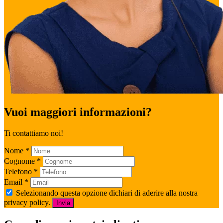
Vuoi maggiori informazioni?
Ti contattiamo noi!
Nome
*
Cognome
*
Telefono
*
Email
*
Selezionando questa opzione dichiari di aderire alla nostra
privacy policy.
Invia