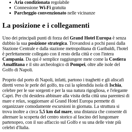
Aria condizionata
regolabile
Connessione
Wi-Fi
gratuita
Parcheggio convenzionato
nelle vicinanze
La posizione e i collegamenti
Uno dei principali punti di forza del
Grand Hotel Europa
è senza
dubbio la sua
posizione strategica
. Trovandosi a pochi passi dalla
Stazione Centrale e dalla stazione metropolitana di Garibaldi, l'hotel
è perfettamente collegato con il resto della città e con l'intera
Campania
. Da qui è semplice raggiungere mete come la
Costiera
Amalfitana
e il sito archeologico di
Pompei
, oltre alle isole del
Golfo di Napoli.
Proprio dal porto di Napoli, infatti, partono i traghetti e gli aliscafi
diretti verso le perle del golfo, tra cui la splendida isola di
Ischia
,
celebre per le sue sorgenti e per la sua natura rigogliosa, e l'elegante
Capri. Per chi desidera abbinare alla visita della città una parentesi di
mare e relax, soggiornare al Grand Hotel Europa permette di
organizzare comodamente escursioni in giornata. La struttura si
trova inoltre a circa
5,5 km dal mare
, una distanza che consente di
alternare la scoperta del centro storico al fascino del lungomare
partenopeo, con il suo affaccio sul Golfo e su una delle viste più
celebri d'Italia.