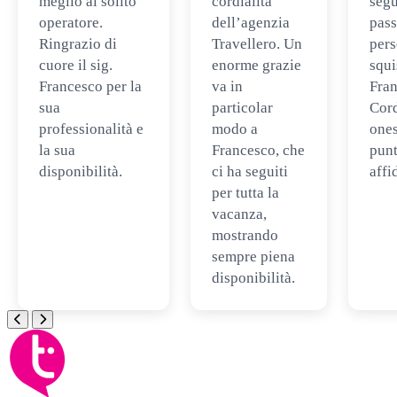
meglio al solito
cordialità
segu
operatore.
dell’agenzia
pass
Ringrazio di
Travellero. Un
per
cuore il sig.
enorme grazie
squi
Francesco per la
va in
Fran
sua
particolar
Cord
professionalità e
modo a
ones
la sua
Francesco, che
punt
disponibilità.
ci ha seguiti
affi
per tutta la
vacanza,
mostrando
sempre piena
disponibilità.