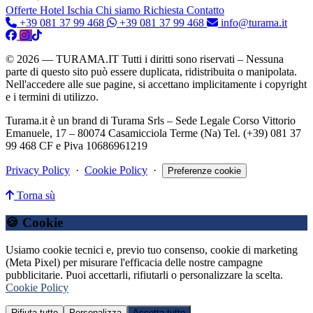
Offerte Hotel
Ischia
Chi siamo
Richiesta Contatto
+39 081 37 99 468
+39 081 37 99 468
info@turama.it
© 2026 — TURAMA.IT Tutti i diritti sono riservati – Nessuna
parte di questo sito può essere duplicata, ridistribuita o manipolata.
Nell'accedere alle sue pagine, si accettano implicitamente i copyright
e i termini di utilizzo.
Turama.it è un brand di Turama Srls – Sede Legale Corso Vittorio
Emanuele, 17 – 80074 Casamicciola Terme (Na) Tel. (+39) 081 37
99 468 CF e Piva 10686961219
Privacy Policy
·
Cookie Policy
·
Preferenze cookie
Torna sù
🍪 Cookie
Usiamo cookie tecnici e, previo tuo consenso, cookie di marketing
(Meta Pixel) per misurare l'efficacia delle nostre campagne
pubblicitarie. Puoi accettarli, rifiutarli o personalizzare la scelta.
Cookie Policy
Rifiuta tutto
Personalizza
Accetta tutto