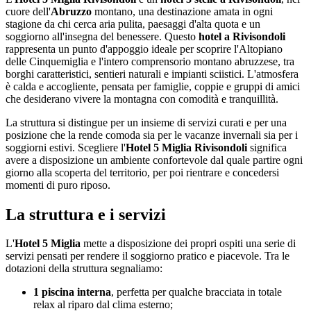
cuore dell'
Abruzzo
montano, una destinazione amata in ogni
stagione da chi cerca aria pulita, paesaggi d'alta quota e un
soggiorno all'insegna del benessere. Questo
hotel a Rivisondoli
rappresenta un punto d'appoggio ideale per scoprire l'Altopiano
delle Cinquemiglia e l'intero comprensorio montano abruzzese, tra
borghi caratteristici, sentieri naturali e impianti sciistici. L'atmosfera
è calda e accogliente, pensata per famiglie, coppie e gruppi di amici
che desiderano vivere la montagna con comodità e tranquillità.
La struttura si distingue per un insieme di servizi curati e per una
posizione che la rende comoda sia per le vacanze invernali sia per i
soggiorni estivi. Scegliere l'
Hotel 5 Miglia Rivisondoli
significa
avere a disposizione un ambiente confortevole dal quale partire ogni
giorno alla scoperta del territorio, per poi rientrare e concedersi
momenti di puro riposo.
La struttura e i servizi
L'
Hotel 5 Miglia
mette a disposizione dei propri ospiti una serie di
servizi pensati per rendere il soggiorno pratico e piacevole. Tra le
dotazioni della struttura segnaliamo:
1 piscina interna
, perfetta per qualche bracciata in totale
relax al riparo dal clima esterno;