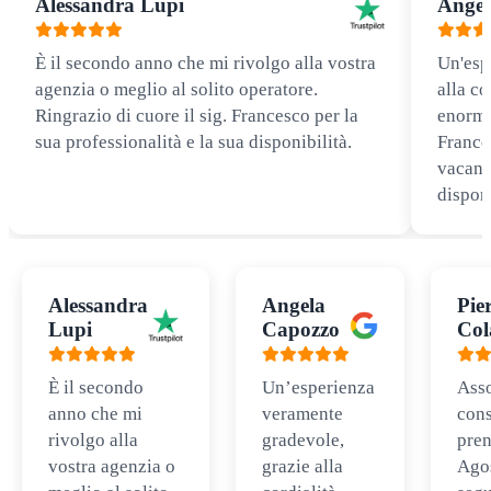
Alessandra Lupi
Angel
È il secondo anno che mi rivolgo alla vostra
Un'esp
agenzia o meglio al solito operatore.
alla co
Ringrazio di cuore il sig. Francesco per la
enorme
sua professionalità e la sua disponibilità.
Frances
vacanz
disponi
Alessandra
Angela
Pie
Lupi
Capozzo
Col
È il secondo
Un’esperienza
Ass
anno che mi
veramente
cons
rivolgo alla
gradevole,
pren
vostra agenzia o
grazie alla
Ago