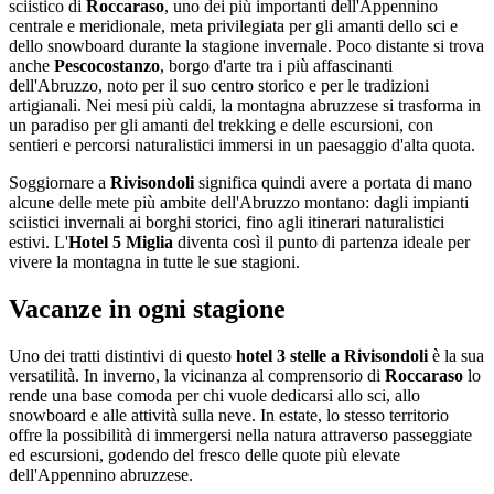
sciistico di
Roccaraso
, uno dei più importanti dell'Appennino
centrale e meridionale, meta privilegiata per gli amanti dello sci e
dello snowboard durante la stagione invernale. Poco distante si trova
anche
Pescocostanzo
, borgo d'arte tra i più affascinanti
dell'Abruzzo, noto per il suo centro storico e per le tradizioni
artigianali. Nei mesi più caldi, la montagna abruzzese si trasforma in
un paradiso per gli amanti del trekking e delle escursioni, con
sentieri e percorsi naturalistici immersi in un paesaggio d'alta quota.
Soggiornare a
Rivisondoli
significa quindi avere a portata di mano
alcune delle mete più ambite dell'Abruzzo montano: dagli impianti
sciistici invernali ai borghi storici, fino agli itinerari naturalistici
estivi. L'
Hotel 5 Miglia
diventa così il punto di partenza ideale per
vivere la montagna in tutte le sue stagioni.
Vacanze in ogni stagione
Uno dei tratti distintivi di questo
hotel 3 stelle a Rivisondoli
è la sua
versatilità. In inverno, la vicinanza al comprensorio di
Roccaraso
lo
rende una base comoda per chi vuole dedicarsi allo sci, allo
snowboard e alle attività sulla neve. In estate, lo stesso territorio
offre la possibilità di immergersi nella natura attraverso passeggiate
ed escursioni, godendo del fresco delle quote più elevate
dell'Appennino abruzzese.