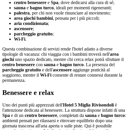
centro benessere
e
Spa
, dove dedicarsi alla cura di sé;
sauna
e
bagno turco
, ideali per momenti rigeneranti;
palestra
, per chi non vuole rinunciare al movimento;
area giochi bambini
, pensata per i più piccoli;
aria condizionata
;
ascensore
;
parcheggio gratuito
;
Wi-Fi
.
Questa combinazione di servizi rende l'hotel adatto a diverse
tipologie di vacanza: chi viaggia con i bambini troverà nell'
area
giochi
uno spazio dedicato, mentre chi cerca relax potrà sfruttare il
centro benessere
con
sauna
e
bagno turco
. La presenza del
parcheggio gratuito
e dell'
ascensore
aggiunge praticità al
soggiorno, mentre il
Wi-Fi
consente di restare connessi durante la
permanenza.
Benessere e relax
Uno dei punti più apprezzati dell'
Hotel 5 Miglia Rivisondoli
è
l'attenzione dedicata al benessere. La struttura dispone infatti di una
Spa
e di un
centro benessere
, completati da
sauna
e
bagno turco
:
ambienti pensati per rilassarsi e ritrovare equilibrio dopo una
giornata trascorsa all'aria aperta o sulle piste. Qui è possibile