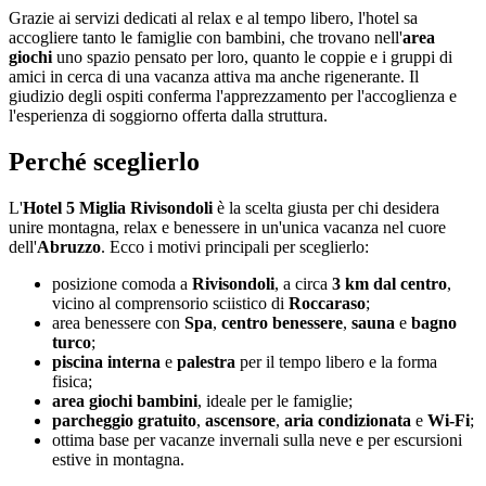
Grazie ai servizi dedicati al relax e al tempo libero, l'hotel sa
accogliere tanto le famiglie con bambini, che trovano nell'
area
giochi
uno spazio pensato per loro, quanto le coppie e i gruppi di
amici in cerca di una vacanza attiva ma anche rigenerante. Il
giudizio degli ospiti conferma l'apprezzamento per l'accoglienza e
l'esperienza di soggiorno offerta dalla struttura.
Perché sceglierlo
L'
Hotel 5 Miglia Rivisondoli
è la scelta giusta per chi desidera
unire montagna, relax e benessere in un'unica vacanza nel cuore
dell'
Abruzzo
. Ecco i motivi principali per sceglierlo:
posizione comoda a
Rivisondoli
, a circa
3 km dal centro
,
vicino al comprensorio sciistico di
Roccaraso
;
area benessere con
Spa
,
centro benessere
,
sauna
e
bagno
turco
;
piscina interna
e
palestra
per il tempo libero e la forma
fisica;
area giochi bambini
, ideale per le famiglie;
parcheggio gratuito
,
ascensore
,
aria condizionata
e
Wi-Fi
;
ottima base per vacanze invernali sulla neve e per escursioni
estive in montagna.