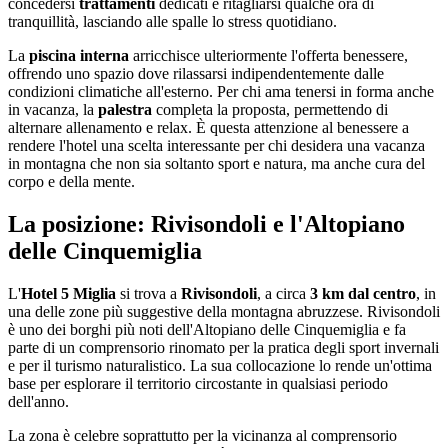
concedersi
trattamenti
dedicati e ritagliarsi qualche ora di
tranquillità, lasciando alle spalle lo stress quotidiano.
La
piscina interna
arricchisce ulteriormente l'offerta benessere,
offrendo uno spazio dove rilassarsi indipendentemente dalle
condizioni climatiche all'esterno. Per chi ama tenersi in forma anche
in vacanza, la
palestra
completa la proposta, permettendo di
alternare allenamento e relax. È questa attenzione al benessere a
rendere l'hotel una scelta interessante per chi desidera una vacanza
in montagna che non sia soltanto sport e natura, ma anche cura del
corpo e della mente.
La posizione: Rivisondoli e l'Altopiano
delle Cinquemiglia
L'
Hotel 5 Miglia
si trova a
Rivisondoli
, a circa
3 km dal centro
, in
una delle zone più suggestive della montagna abruzzese. Rivisondoli
è uno dei borghi più noti dell'Altopiano delle Cinquemiglia e fa
parte di un comprensorio rinomato per la pratica degli sport invernali
e per il turismo naturalistico. La sua collocazione lo rende un'ottima
base per esplorare il territorio circostante in qualsiasi periodo
dell'anno.
La zona è celebre soprattutto per la vicinanza al comprensorio