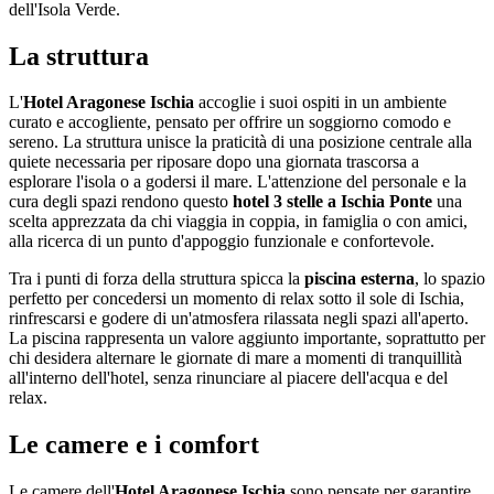
dell'Isola Verde.
La struttura
L'
Hotel Aragonese Ischia
accoglie i suoi ospiti in un ambiente
curato e accogliente, pensato per offrire un soggiorno comodo e
sereno. La struttura unisce la praticità di una posizione centrale alla
quiete necessaria per riposare dopo una giornata trascorsa a
esplorare l'isola o a godersi il mare. L'attenzione del personale e la
cura degli spazi rendono questo
hotel 3 stelle a Ischia Ponte
una
scelta apprezzata da chi viaggia in coppia, in famiglia o con amici,
alla ricerca di un punto d'appoggio funzionale e confortevole.
Tra i punti di forza della struttura spicca la
piscina esterna
, lo spazio
perfetto per concedersi un momento di relax sotto il sole di Ischia,
rinfrescarsi e godere di un'atmosfera rilassata negli spazi all'aperto.
La piscina rappresenta un valore aggiunto importante, soprattutto per
chi desidera alternare le giornate di mare a momenti di tranquillità
all'interno dell'hotel, senza rinunciare al piacere dell'acqua e del
relax.
Le camere e i comfort
Le camere dell'
Hotel Aragonese Ischia
sono pensate per garantire