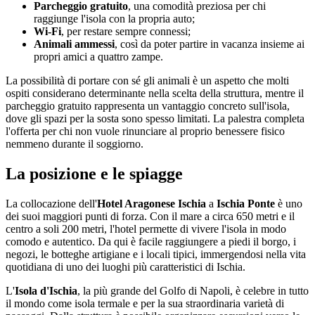
Parcheggio gratuito
, una comodità preziosa per chi
raggiunge l'isola con la propria auto;
Wi-Fi
, per restare sempre connessi;
Animali ammessi
, così da poter partire in vacanza insieme ai
propri amici a quattro zampe.
La possibilità di portare con sé gli animali è un aspetto che molti
ospiti considerano determinante nella scelta della struttura, mentre il
parcheggio gratuito rappresenta un vantaggio concreto sull'isola,
dove gli spazi per la sosta sono spesso limitati. La palestra completa
l'offerta per chi non vuole rinunciare al proprio benessere fisico
nemmeno durante il soggiorno.
La posizione e le spiagge
La collocazione dell'
Hotel Aragonese Ischia
a
Ischia Ponte
è uno
dei suoi maggiori punti di forza. Con il mare a circa 650 metri e il
centro a soli 200 metri, l'hotel permette di vivere l'isola in modo
comodo e autentico. Da qui è facile raggiungere a piedi il borgo, i
negozi, le botteghe artigiane e i locali tipici, immergendosi nella vita
quotidiana di uno dei luoghi più caratteristici di Ischia.
L'
Isola d'Ischia
, la più grande del Golfo di Napoli, è celebre in tutto
il mondo come isola termale e per la sua straordinaria varietà di