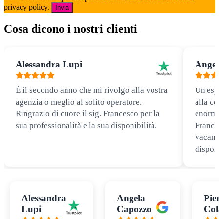
privacy policy.
Invia
Cosa dicono i nostri clienti
Alessandra Lupi
Angel
È il secondo anno che mi rivolgo alla vostra
Un'esp
agenzia o meglio al solito operatore.
alla co
Ringrazio di cuore il sig. Francesco per la
enorme
sua professionalità e la sua disponibilità.
Frances
vacanz
disponi
Alessandra
Angela
Pie
Lupi
Capozzo
Col