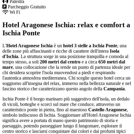
Palestra
Parcheggio Gratuito
Wi Fi
Hotel Aragonese Ischia: relax e comfort a
Ischia Ponte
L'
Hotel Aragonese Ischia
è un
hotel 3 stelle a Ischia Ponte
, una
delle zone più affascinanti e ricche di carattere dell'intera
Isola
d'Ischia
. La struttura sorge in una posizione tranquilla e comoda al
tempo stesso, a soli
200 metri dal centro
e a circa
650 metri dal
mare
, una collocazione che la rende un punto di partenza ideale per
chi desidera scoprire l'isola muovendosi a piedi e respirando
l'autentica atmosfera mediterranea. Chi sceglie questo hotel cerca un
soggiorno all'insegna del relax, immerso nella bellezza naturale e nel
fascino storico che caratterizzano questo angolo della
Campania
.
Ischia Ponte è il borgo marinaro più suggestivo dell'isola, un dedalo
di vicoli, botteghe e scorci sul mare che conduce, attraverso un
caratteristico ponte in pietra, fino al maestoso
Castello Aragonese
,
simbolo indiscusso di Ischia. Soggiornare all'Hotel Aragonese Ischia
significa avere a portata di mano questo patrimonio di storia e
paesaggio, potendo passeggiare lungo il lungomare, esplorare il
centro storico e lasciarsi conquistare dai colori e dai profumi tipici