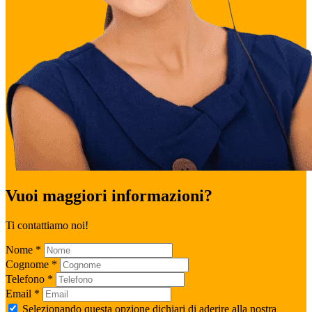
Vuoi maggiori informazioni?
Ti contattiamo noi!
Nome
*
Cognome
*
Telefono
*
Email
*
Selezionando questa opzione dichiari di aderire alla nostra