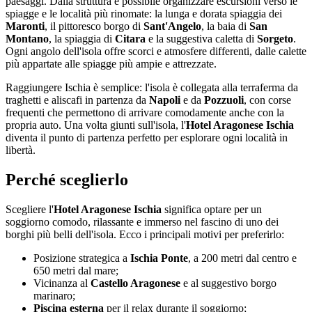
paesaggi. Dalla struttura è possibile organizzare escursioni verso le
spiagge e le località più rinomate: la lunga e dorata spiaggia dei
Maronti
, il pittoresco borgo di
Sant'Angelo
, la baia di
San
Montano
, la spiaggia di
Citara
e la suggestiva caletta di
Sorgeto
.
Ogni angolo dell'isola offre scorci e atmosfere differenti, dalle calette
più appartate alle spiagge più ampie e attrezzate.
Raggiungere Ischia è semplice: l'isola è collegata alla terraferma da
traghetti e aliscafi in partenza da
Napoli
e da
Pozzuoli
, con corse
frequenti che permettono di arrivare comodamente anche con la
propria auto. Una volta giunti sull'isola, l'
Hotel Aragonese Ischia
diventa il punto di partenza perfetto per esplorare ogni località in
libertà.
Perché sceglierlo
Scegliere l'
Hotel Aragonese Ischia
significa optare per un
soggiorno comodo, rilassante e immerso nel fascino di uno dei
borghi più belli dell'isola. Ecco i principali motivi per preferirlo:
Posizione strategica a
Ischia Ponte
, a 200 metri dal centro e
650 metri dal mare;
Vicinanza al
Castello Aragonese
e al suggestivo borgo
marinaro;
Piscina esterna
per il relax durante il soggiorno;