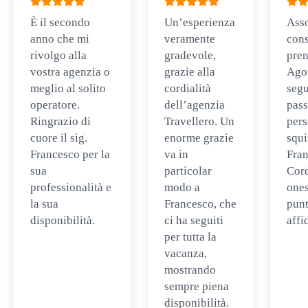
È il secondo
Un’esperienza
Ass
anno che mi
veramente
cons
rivolgo alla
gradevole,
pren
vostra agenzia o
grazie alla
Ago
meglio al solito
cordialità
segu
operatore.
dell’agenzia
pass
Ringrazio di
Travellero. Un
per
cuore il sig.
enorme grazie
squi
Francesco per la
va in
Fran
sua
particolar
Cord
professionalità e
modo a
ones
la sua
Francesco, che
punt
disponibilità.
ci ha seguiti
affi
per tutta la
vacanza,
mostrando
sempre piena
disponibilità.