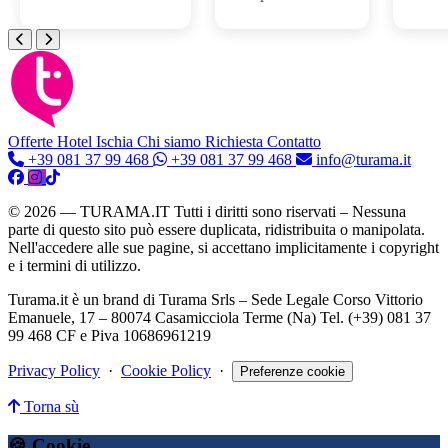
Offerte Hotel
Ischia
Chi siamo
Richiesta Contatto
+39 081 37 99 468
+39 081 37 99 468
info@turama.it
© 2026 — TURAMA.IT Tutti i diritti sono riservati – Nessuna
parte di questo sito può essere duplicata, ridistribuita o manipolata.
Nell'accedere alle sue pagine, si accettano implicitamente i copyright
e i termini di utilizzo.
Turama.it è un brand di Turama Srls – Sede Legale Corso Vittorio
Emanuele, 17 – 80074 Casamicciola Terme (Na) Tel. (+39) 081 37
99 468 CF e Piva 10686961219
Privacy Policy
·
Cookie Policy
·
Preferenze cookie
Torna sù
🍪 Cookie