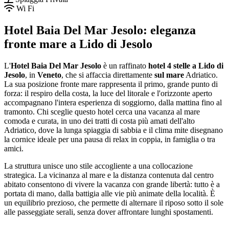
Wi Fi
Hotel Baia Del Mar Jesolo: eleganza
fronte mare a Lido di Jesolo
L'
Hotel Baia Del Mar Jesolo
è un raffinato
hotel 4 stelle a Lido di
Jesolo
, in
Veneto
, che si affaccia direttamente
sul mare
Adriatico.
La sua posizione fronte mare rappresenta il primo, grande punto di
forza: il respiro della costa, la luce del litorale e l'orizzonte aperto
accompagnano l'intera esperienza di soggiorno, dalla mattina fino al
tramonto. Chi sceglie questo hotel cerca una vacanza al mare
comoda e curata, in uno dei tratti di costa più amati dell'alto
Adriatico, dove la lunga spiaggia di sabbia e il clima mite disegnano
la cornice ideale per una pausa di relax in coppia, in famiglia o tra
amici.
La struttura unisce uno stile accogliente a una collocazione
strategica. La vicinanza al mare e la distanza contenuta dal centro
abitato consentono di vivere la vacanza con grande libertà: tutto è a
portata di mano, dalla battigia alle vie più animate della località. È
un equilibrio prezioso, che permette di alternare il riposo sotto il sole
alle passeggiate serali, senza dover affrontare lunghi spostamenti.