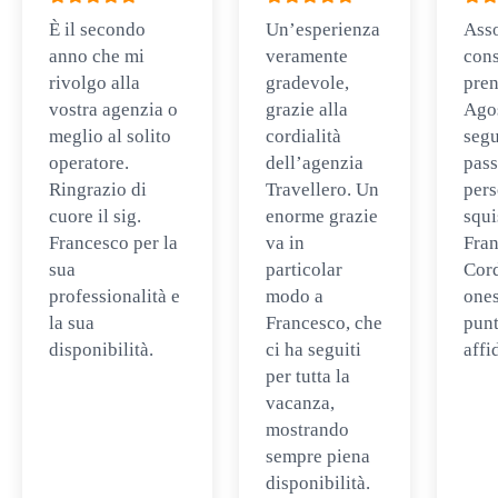
È il secondo
Un’esperienza
Ass
anno che mi
veramente
cons
rivolgo alla
gradevole,
pren
vostra agenzia o
grazie alla
Ago
meglio al solito
cordialità
segu
operatore.
dell’agenzia
pass
Ringrazio di
Travellero. Un
per
cuore il sig.
enorme grazie
squi
Francesco per la
va in
Fran
sua
particolar
Cord
professionalità e
modo a
ones
la sua
Francesco, che
punt
disponibilità.
ci ha seguiti
affi
per tutta la
vacanza,
mostrando
sempre piena
disponibilità.