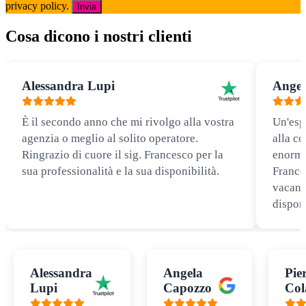
privacy policy.
Invia
Cosa dicono i nostri clienti
Alessandra Lupi
Angel
È il secondo anno che mi rivolgo alla vostra
Un'esp
agenzia o meglio al solito operatore.
alla co
Ringrazio di cuore il sig. Francesco per la
enorme
sua professionalità e la sua disponibilità.
Frances
vacanz
disponi
Alessandra
Angela
Pie
Lupi
Capozzo
Col