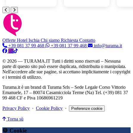
Offerte Hotel
Ischia
Chi siamo
Richiesta Contatto
+39 081 37 99 468
+39 081 37 99 468
info@turama.it
© 2026 — TURAMA.IT Tutti i diritti sono riservati – Nessuna
parte di questo sito può essere duplicata, ridistribuita o manipolata.
Nell'accedere alle sue pagine, si accettano implicitamente i copyright
e i termini di utilizzo.
Turama.it è un brand di Turama Srls – Sede Legale Corso Vittorio
Emanuele, 17 – 80074 Casamicciola Terme (Na) Tel. (+39) 081 37
99 468 CF e Piva 10686961219
Privacy Policy
·
Cookie Policy
·
Preferenze cookie
Torna sù
🍪 Cookie