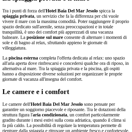
Tra i punti di forza dell'
Hotel Baia Del Mar Jesolo
spicca la
spiaggia privata
, un servizio che fa la differenza per chi vuole
vivere il mare con la massima comodità. Poter raggiungere il proprio
spazio dedicato sull'arenile, senza preoccupazioni e in totale
tranquillità, è uno dei comfort più apprezzati di una vacanza
balneare. La
posizione sul mare
consente di alternare i momenti di
sole e di bagno al relax, sfruttando appieno le giornate di
villeggiatura.
La
piscina esterna
completa l'offerta dedicata al relax: uno spazio
all'aria aperta dove rinfrescarsi e concedersi qualche ora di riposo, in
alternativa al mare. Tra la spiaggia privata e la piscina, gli ospiti
hanno a disposizione diverse soluzioni per organizzare le proprie
giornate di vacanza all'insegna del comfort.
Le camere e i comfort
Le camere dell'
Hotel Baia Del Mar Jesolo
sono pensate per
garantire un soggiorno piacevole e riposante. Tra le dotazioni della
struttura figura l'
aria condizionata
, un comfort particolarmente
gradito durante i mesi estivi sulla costa adriatica, quando il clima si
fa più caldo. La possibilità di regolare la temperatura permette di
rientrare dalla spiaggia e ritrovare un ambiente fresco e confortevole,