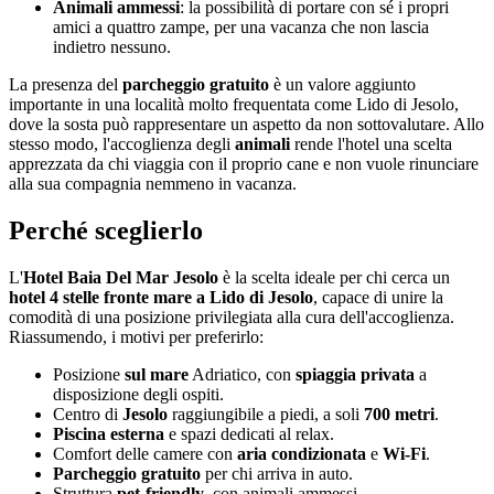
Animali ammessi
: la possibilità di portare con sé i propri
amici a quattro zampe, per una vacanza che non lascia
indietro nessuno.
La presenza del
parcheggio gratuito
è un valore aggiunto
importante in una località molto frequentata come Lido di Jesolo,
dove la sosta può rappresentare un aspetto da non sottovalutare. Allo
stesso modo, l'accoglienza degli
animali
rende l'hotel una scelta
apprezzata da chi viaggia con il proprio cane e non vuole rinunciare
alla sua compagnia nemmeno in vacanza.
Perché sceglierlo
L'
Hotel Baia Del Mar Jesolo
è la scelta ideale per chi cerca un
hotel 4 stelle fronte mare a Lido di Jesolo
, capace di unire la
comodità di una posizione privilegiata alla cura dell'accoglienza.
Riassumendo, i motivi per preferirlo:
Posizione
sul mare
Adriatico, con
spiaggia privata
a
disposizione degli ospiti.
Centro di
Jesolo
raggiungibile a piedi, a soli
700 metri
.
Piscina esterna
e spazi dedicati al relax.
Comfort delle camere con
aria condizionata
e
Wi-Fi
.
Parcheggio gratuito
per chi arriva in auto.
Struttura
pet-friendly
, con animali ammessi.