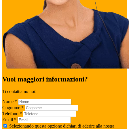
Vuoi maggiori informazioni?
Ti contattiamo noi!
Nome
*
Cognome
*
Telefono
*
Email
*
Selezionando questa opzione dichiari di aderire alla nostra