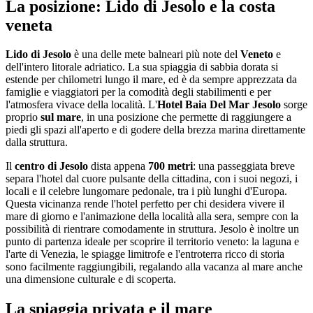
La posizione: Lido di Jesolo e la costa
veneta
Lido di Jesolo
è una delle mete balneari più note del
Veneto
e
dell'intero litorale adriatico. La sua spiaggia di sabbia dorata si
estende per chilometri lungo il mare, ed è da sempre apprezzata da
famiglie e viaggiatori per la comodità degli stabilimenti e per
l'atmosfera vivace della località. L'
Hotel Baia Del Mar Jesolo
sorge
proprio
sul mare
, in una posizione che permette di raggiungere a
piedi gli spazi all'aperto e di godere della brezza marina direttamente
dalla struttura.
Il
centro di Jesolo
dista appena
700 metri
: una passeggiata breve
separa l'hotel dal cuore pulsante della cittadina, con i suoi negozi, i
locali e il celebre lungomare pedonale, tra i più lunghi d'Europa.
Questa vicinanza rende l'hotel perfetto per chi desidera vivere il
mare di giorno e l'animazione della località alla sera, sempre con la
possibilità di rientrare comodamente in struttura. Jesolo è inoltre un
punto di partenza ideale per scoprire il territorio veneto: la laguna e
l'arte di Venezia, le spiagge limitrofe e l'entroterra ricco di storia
sono facilmente raggiungibili, regalando alla vacanza al mare anche
una dimensione culturale e di scoperta.
La spiaggia privata e il mare