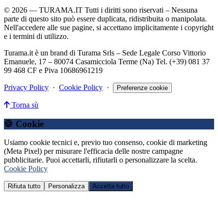
© 2026 — TURAMA.IT Tutti i diritti sono riservati – Nessuna
parte di questo sito può essere duplicata, ridistribuita o manipolata.
Nell'accedere alle sue pagine, si accettano implicitamente i copyright
e i termini di utilizzo.
Turama.it è un brand di Turama Srls – Sede Legale Corso Vittorio
Emanuele, 17 – 80074 Casamicciola Terme (Na) Tel. (+39) 081 37
99 468 CF e Piva 10686961219
Privacy Policy
·
Cookie Policy
·
Preferenze cookie
Torna sù
🍪 Cookie
Usiamo cookie tecnici e, previo tuo consenso, cookie di marketing
(Meta Pixel) per misurare l'efficacia delle nostre campagne
pubblicitarie. Puoi accettarli, rifiutarli o personalizzare la scelta.
Cookie Policy
Rifiuta tutto
Personalizza
Accetta tutto