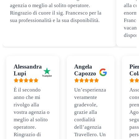
agenzia o meglio al solito operatore.
alla co
Ringrazio di cuore il sig. Francesco per la
enorme
sua professionalità e la sua disponibilità.
Frances
vacanz
disponi
Alessandra
Angela
Pie
Lupi
Capozzo
Col
È il secondo
Un’esperienza
Ass
anno che mi
veramente
cons
rivolgo alla
gradevole,
pren
vostra agenzia o
grazie alla
Ago
meglio al solito
cordialità
segu
operatore.
dell’agenzia
pass
Ringrazio di
Travellero. Un
per