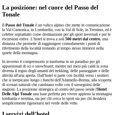
La posizione: nel cuore del Passo del
Tonale
Il
Passo del Tonale
è un valico alpino che mette in comunicazione
la Val Camonica, in Lombardia, con la Val di Sole, in Trentino, ed è
celebre soprattutto come destinazione per gli sport invernali e per le
escursioni estive. L'hotel si trova a soli
500 metri dal centro
, una
distanza che permette di raggiungere comodamente i punti di
riferimento della località restando al tempo stesso immersi nella
quiete della montagna.
In inverno il comprensorio si trasforma in un paradiso per gli
appassionati di sci e snowboard, mentre nei mesi più caldi la zona
diventa il regno degli amanti del trekking, delle passeggiate e delle
attività all'aria aperta. Dall'hotel si parte con facilità verso i sentieri
che si inerpicano lungo i fianchi dell'Adamello-Brenta, alla scoperta
di scenari naturali che cambiano volto con il susseguirsi delle
stagioni. La posizione strategica al centro del passo rende l'
Hotel
Delle Alpi Tonale
una base perfetta per vivere appieno la montagna
lombarda e trentina, sia per chi cerca lo sport sia per chi desidera
semplicemente rigenerarsi nel verde delle vette.
I servizi dell'hotel