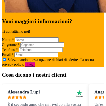
Vuoi maggiori informazioni?
Ti contattiamo noi!
Nome
*
Cognome
*
Telefono
*
Email
*
Selezionando questa opzione dichiari di aderire alla nostra
privacy policy.
Invia
Cosa dicono i nostri clienti
Alessandra Lupi
Angel
È il secondo anno che mi rivolgo alla vostra
Un'esp