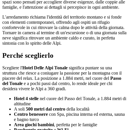
spazi sono pensati per accogliere diverse esigenze, dalle coppie alle
famiglie, e l'attenzione ai dettagli si percepisce in ogni ambiente.
L'arredamento richiama l'identità del territorio montano e si fonde
con elementi contemporanei, offrendo agli ospiti un rifugio
confortevole in cui ritrovare la calma dopo le attività della giornata.
Tornare in camera al termine di un'escursione o di una giornata sulla
neve significa ritrovare un ambiente caldo e curato, in perfetta
sintonia con lo spirito delle Alpi.
Perché sceglierlo
Scegliere l'
Hotel Delle Alpi Tonale
significa puntare su una
struttura che riesce a coniugare la passione per la montagna con il
piacere del relax. La posizione a 1.884 metri, nel cuore del
Passo
del Tonale
e a pochi passi dal centro, lo rende ideale per chi
desidera vivere le Alpi a 360 gradi.
Hotel 4 stelle
nel cuore del Passo del Tonale, a 1.884 metri di
altitudine
A soli
500 metri dal centro
della località
Centro benessere
con Spa, piscina interna ed esterna, sauna
e bagno turco
Area giochi bambini
, perfetta per le famiglie
Parcheggio gratuito
e
Wi-Fi