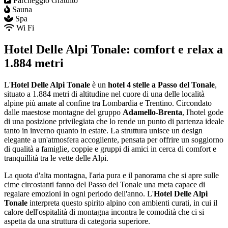
Parcheggio Gratuito
Sauna
Spa
Wi Fi
Hotel Delle Alpi Tonale: comfort e relax a
1.884 metri
L'
Hotel Delle Alpi Tonale
è un
hotel 4 stelle a Passo del Tonale
,
situato a 1.884 metri di altitudine nel cuore di una delle località
alpine più amate al confine tra Lombardia e Trentino. Circondato
dalle maestose montagne del gruppo
Adamello-Brenta
, l'hotel gode
di una posizione privilegiata che lo rende un punto di partenza ideale
tanto in inverno quanto in estate. La struttura unisce un design
elegante a un'atmosfera accogliente, pensata per offrire un soggiorno
di qualità a famiglie, coppie e gruppi di amici in cerca di comfort e
tranquillità tra le vette delle Alpi.
La quota d'alta montagna, l'aria pura e il panorama che si apre sulle
cime circostanti fanno del Passo del Tonale una meta capace di
regalare emozioni in ogni periodo dell'anno. L'
Hotel Delle Alpi
Tonale
interpreta questo spirito alpino con ambienti curati, in cui il
calore dell'ospitalità di montagna incontra le comodità che ci si
aspetta da una struttura di categoria superiore.