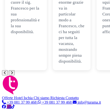
cuore il sig.
enorme grazie
squi
Francesco per la
va in
Fran
sua
particolar
Cord
professionalità e
modo a
ones
la sua
Francesco, che
punt
disponibilità.
ci ha seguiti
affi
per tutta la
vacanza,
mostrando
sempre piena
disponibilità.
Offerte Hotel
Ischia
Chi siamo
Richiesta Contatto
+39 081 37 99 468
+39 081 37 99 468
info@turama.it