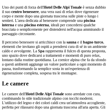
Uno dei punti di forza dell'
Hotel Delle Alpi Tonale
è senza dubbio
il suo
centro benessere
, una vera oasi di relax dove rigenerare
corpo e mente dopo una giornata trascorsa sulle piste o lungo i
sentieri. L'area dedicata al benessere comprende una
piscina
interna
e una
piscina esterna
, ideali per concedersi qualche
bracciata o semplicemente per distendersi nell'acqua ammirando il
paesaggio circostante.
Il percorso benessere si arricchisce con la
sauna
e il
bagno turco
,
elementi che invitano gli ospiti a prendersi cura di sé in un ambiente
caldo e avvolgente. La
Spa
rappresenta il fulcro di questa proposta,
uno spazio dove dedicarsi a trattamenti e momenti di puro relax,
lontano dalla routine quotidiana. La cornice alpina che fa da sfondo
a questi ambienti aggiunge un valore particolare a ogni momento di
pausa, trasformando la semplice sosta in un'esperienza di
rigenerazione completa, sospesa tra le montagne.
Le camere
Le camere dell'
Hotel Delle Alpi Tonale
sono arredate con cura,
combinando lo stile tradizionale alpino con tocchi moderni.
L'utilizzo del legno e dei colori caldi crea un'atmosfera accogliente,
perfetta per rilassarsi dopo una giornata trascorsa all'aria aperta. Gli