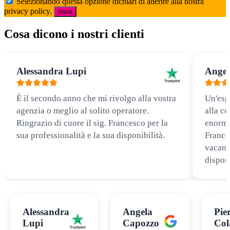
Selezionando questa opzione dichiari di aderire alla nostra
privacy policy.
Invia
Cosa dicono i nostri clienti
Alessandra Lupi
Angel
È il secondo anno che mi rivolgo alla vostra
Un'esp
agenzia o meglio al solito operatore.
alla co
Ringrazio di cuore il sig. Francesco per la
enorme
sua professionalità e la sua disponibilità.
Frances
vacanz
disponi
Alessandra
Angela
Pie
Lupi
Capozzo
Col