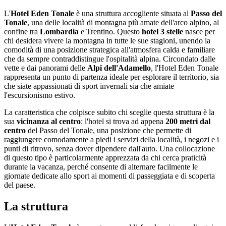
L'
Hotel Eden Tonale
è una struttura accogliente situata al
Passo del
Tonale
, una delle località di montagna più amate dell'arco alpino, al
confine tra
Lombardia
e Trentino. Questo
hotel 3 stelle
nasce per
chi desidera vivere la montagna in tutte le sue stagioni, unendo la
comodità di una posizione strategica all'atmosfera calda e familiare
che da sempre contraddistingue l'ospitalità alpina. Circondato dalle
vette e dai panorami delle
Alpi dell'Adamello
, l'Hotel Eden Tonale
rappresenta un punto di partenza ideale per esplorare il territorio, sia
che siate appassionati di sport invernali sia che amiate
l'escursionismo estivo.
La caratteristica che colpisce subito chi sceglie questa struttura è la
sua
vicinanza al centro
: l'hotel si trova ad appena
200 metri dal
centro
del Passo del Tonale, una posizione che permette di
raggiungere comodamente a piedi i servizi della località, i negozi e i
punti di ritrovo, senza dover dipendere dall'auto. Una collocazione
di questo tipo è particolarmente apprezzata da chi cerca praticità
durante la vacanza, perché consente di alternare facilmente le
giornate dedicate allo sport ai momenti di passeggiata e di scoperta
del paese.
La struttura