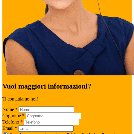
Vuoi maggiori informazioni?
Ti contattiamo noi!
Nome
*
Cognome
*
Telefono
*
Email
*