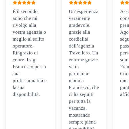
È il secondo
Un’esperienza
Ass
anno che mi
veramente
cons
rivolgo alla
gradevole,
pren
vostra agenzia o
grazie alla
Ago
meglio al solito
cordialità
segu
operatore.
dell’agenzia
pass
Ringrazio di
Travellero. Un
per
cuore il sig.
enorme grazie
squi
Francesco per la
va in
Fran
sua
particolar
Cord
professionalità e
modo a
ones
la sua
Francesco, che
punt
disponibilità.
ci ha seguiti
affi
per tutta la
vacanza,
mostrando
sempre piena
disponibilità.