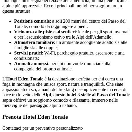
montagna all'insegna del relax e dell'autenticità, in una delle località
alpine più apprezzate. Ecco i principali motivi per soggiornare in
questa struttura:
Posizione centrale
: a soli 200 metri dal centro del Passo del
Tonale, comodo da raggiungere a piedi;
Vicinanza alle piste e ai sentieri
: ideale per gli sport invernali
e per l'escursionismo estivo tra le Alpi dell'Adamello;
Atmosfera familiare
: un ambiente accogliente adatto sia alle
famiglie sia alle coppie;
Servizi pratici
: Wi-Fi, parcheggio gratuito, ascensore e aria
condizionata;
Animali ammessi
: per chi non vuole rinunciare alla
compagnia del proprio animale.
L'
Hotel Eden Tonale
è la destinazione perfetta per chi cerca una
fuga in montagna che unisca sport, natura e tranquillità. Che siate
appassionati di sci, amanti del trekking o semplicemente in cerca di
pace tra le vette delle
Alpi
, questo
hotel 3 stelle al Passo del Tonale
saprà offrirvi un soggiorno comodo e rilassante, immerso nelle
meraviglie del paesaggio alpino italiano.
Prenota Hotel Eden Tonale
Contattaci per un preventivo personalizzato