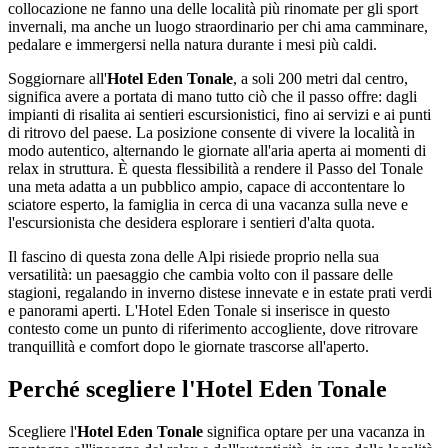
collocazione ne fanno una delle località più rinomate per gli sport
invernali, ma anche un luogo straordinario per chi ama camminare,
pedalare e immergersi nella natura durante i mesi più caldi.
Soggiornare all'
Hotel Eden Tonale
, a soli 200 metri dal centro,
significa avere a portata di mano tutto ciò che il passo offre: dagli
impianti di risalita ai sentieri escursionistici, fino ai servizi e ai punti
di ritrovo del paese. La posizione consente di vivere la località in
modo autentico, alternando le giornate all'aria aperta ai momenti di
relax in struttura. È questa flessibilità a rendere il Passo del Tonale
una meta adatta a un pubblico ampio, capace di accontentare lo
sciatore esperto, la famiglia in cerca di una vacanza sulla neve e
l'escursionista che desidera esplorare i sentieri d'alta quota.
Il fascino di questa zona delle Alpi risiede proprio nella sua
versatilità: un paesaggio che cambia volto con il passare delle
stagioni, regalando in inverno distese innevate e in estate prati verdi
e panorami aperti. L'Hotel Eden Tonale si inserisce in questo
contesto come un punto di riferimento accogliente, dove ritrovare
tranquillità e comfort dopo le giornate trascorse all'aperto.
Perché scegliere l'Hotel Eden Tonale
Scegliere l'
Hotel Eden Tonale
significa optare per una vacanza in