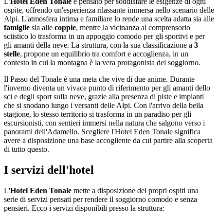
L'
Hotel Eden Tonale
è pensato per soddisfare le esigenze di ogni
ospite, offrendo un'esperienza rilassante immersa nello scenario delle
Alpi. L'atmosfera intima e familiare lo rende una scelta adatta sia alle
famiglie
sia alle
coppie
, mentre la vicinanza al comprensorio
sciistico lo trasforma in un appoggio comodo per gli sportivi e per
gli amanti della neve. La struttura, con la sua classificazione a
3
stelle
, propone un equilibrio tra comfort e accoglienza, in un
contesto in cui la montagna è la vera protagonista del soggiorno.
Il Passo del Tonale è una meta che vive di due anime. Durante
l'inverno diventa un vivace punto di riferimento per gli amanti dello
sci e degli sport sulla neve, grazie alla presenza di piste e impianti
che si snodano lungo i versanti delle Alpi. Con l'arrivo della bella
stagione, lo stesso territorio si trasforma in un paradiso per gli
escursionisti, con sentieri immersi nella natura che salgono verso i
panorami dell'Adamello. Scegliere l'Hotel Eden Tonale significa
avere a disposizione una base accogliente da cui partire alla scoperta
di tutto questo.
I servizi dell'hotel
L'
Hotel Eden Tonale
mette a disposizione dei propri ospiti una
serie di servizi pensati per rendere il soggiorno comodo e senza
pensieri. Ecco i servizi disponibili presso la struttura: