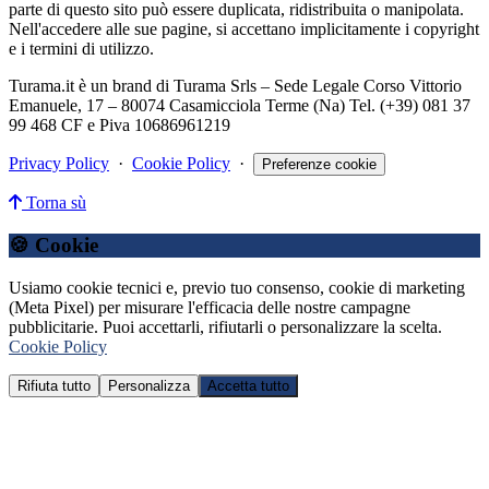
parte di questo sito può essere duplicata, ridistribuita o manipolata.
Nell'accedere alle sue pagine, si accettano implicitamente i copyright
e i termini di utilizzo.
Turama.it è un brand di Turama Srls – Sede Legale Corso Vittorio
Emanuele, 17 – 80074 Casamicciola Terme (Na) Tel. (+39) 081 37
99 468 CF e Piva 10686961219
Privacy Policy
·
Cookie Policy
·
Preferenze cookie
Torna sù
🍪 Cookie
Usiamo cookie tecnici e, previo tuo consenso, cookie di marketing
(Meta Pixel) per misurare l'efficacia delle nostre campagne
pubblicitarie. Puoi accettarli, rifiutarli o personalizzare la scelta.
Cookie Policy
Rifiuta tutto
Personalizza
Accetta tutto