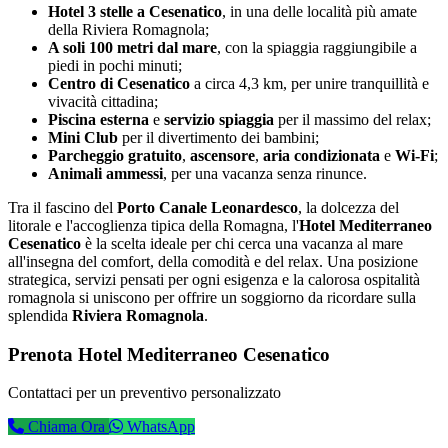
Hotel 3 stelle a Cesenatico
, in una delle località più amate
della Riviera Romagnola;
A soli 100 metri dal mare
, con la spiaggia raggiungibile a
piedi in pochi minuti;
Centro di Cesenatico
a circa 4,3 km, per unire tranquillità e
vivacità cittadina;
Piscina esterna
e
servizio spiaggia
per il massimo del relax;
Mini Club
per il divertimento dei bambini;
Parcheggio gratuito
,
ascensore
,
aria condizionata
e
Wi-Fi
;
Animali ammessi
, per una vacanza senza rinunce.
Tra il fascino del
Porto Canale Leonardesco
, la dolcezza del
litorale e l'accoglienza tipica della Romagna, l'
Hotel Mediterraneo
Cesenatico
è la scelta ideale per chi cerca una vacanza al mare
all'insegna del comfort, della comodità e del relax. Una posizione
strategica, servizi pensati per ogni esigenza e la calorosa ospitalità
romagnola si uniscono per offrire un soggiorno da ricordare sulla
splendida
Riviera Romagnola
.
Prenota Hotel Mediterraneo Cesenatico
Contattaci per un preventivo personalizzato
Chiama Ora
WhatsApp