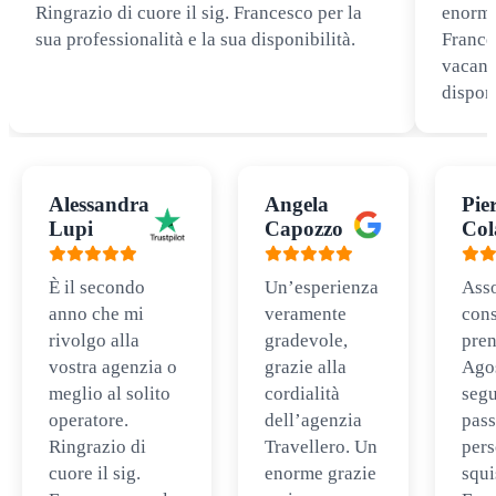
Ringrazio di cuore il sig. Francesco per la
enorme
sua professionalità e la sua disponibilità.
Frances
vacanz
disponi
Alessandra
Angela
Pie
Lupi
Capozzo
Col
È il secondo
Un’esperienza
Ass
anno che mi
veramente
cons
rivolgo alla
gradevole,
pren
vostra agenzia o
grazie alla
Ago
meglio al solito
cordialità
segu
operatore.
dell’agenzia
pass
Ringrazio di
Travellero. Un
per
cuore il sig.
enorme grazie
squi