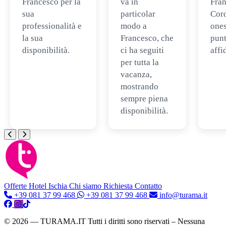
Francesco per la
va in
Fran
sua
particolar
Cord
professionalità e
modo a
ones
la sua
Francesco, che
punt
disponibilità.
ci ha seguiti
affi
per tutta la
vacanza,
mostrando
sempre piena
disponibilità.
Offerte Hotel
Ischia
Chi siamo
Richiesta Contatto
+39 081 37 99 468
+39 081 37 99 468
info@turama.it
© 2026 — TURAMA.IT Tutti i diritti sono riservati – Nessuna