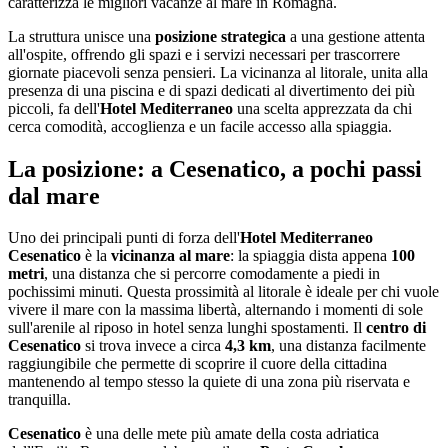
caratterizza le migliori vacanze al mare in Romagna.
La struttura unisce una
posizione strategica
a una gestione attenta
all'ospite, offrendo gli spazi e i servizi necessari per trascorrere
giornate piacevoli senza pensieri. La vicinanza al litorale, unita alla
presenza di una piscina e di spazi dedicati al divertimento dei più
piccoli, fa dell'
Hotel Mediterraneo
una scelta apprezzata da chi
cerca comodità, accoglienza e un facile accesso alla spiaggia.
La posizione: a Cesenatico, a pochi passi
dal mare
Uno dei principali punti di forza dell'
Hotel Mediterraneo
Cesenatico
è la
vicinanza al mare
: la spiaggia dista appena
100
metri
, una distanza che si percorre comodamente a piedi in
pochissimi minuti. Questa prossimità al litorale è ideale per chi vuole
vivere il mare con la massima libertà, alternando i momenti di sole
sull'arenile al riposo in hotel senza lunghi spostamenti. Il
centro di
Cesenatico
si trova invece a circa
4,3 km
, una distanza facilmente
raggiungibile che permette di scoprire il cuore della cittadina
mantenendo al tempo stesso la quiete di una zona più riservata e
tranquilla.
Cesenatico
è una delle mete più amate della costa adriatica