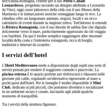
dell'Emilia-Romagna, celebre per il suo
Porto Canale
Leonardesco
, progettato secondo un disegno attribuito a Leonardo
da Vinci, oggi cuore pittoresco della città con il suo Museo della
Marineria e le imbarcazioni storiche ormeggiate lungo le rive. La
cittadina offre un lungomare animato, negozi, locali e un ricco
calendario di eventi durante la stagione estiva. Tutt'intorno si estende
la
Riviera Romagnola
, con il suo litorale di sabbia fine che digrada
dolcemente verso il mare, particolarmente apprezzato da chi viaggia
con bambini. Da qui è inoltre semplice raggiungere altre rinomate
località della costa e l'entroterra romagnolo, ricco di borghi,
tradizioni e itinerari da scoprire.
I servizi dell'hotel
L'
Hotel Mediterraneo
mette a disposizione degli ospiti una serie di
servizi pensati per rendere il soggiorno comodo e piacevole. La
piscina esterna
è lo spazio perfetto per rinfrescarsi e rilassarsi nelle
giornate più calde, regalando un'alternativa rigenerante al mare a
pochi passi dall'hotel. Per le famiglie è inoltre disponibile il
Mini
Club
, dedicato ai più piccoli, che potranno divertirsi e socializzare
in un ambiente sicuro e curato, lasciando agli adulti qualche
momento di tranquillità.
Tra i servizi della struttura figurano: