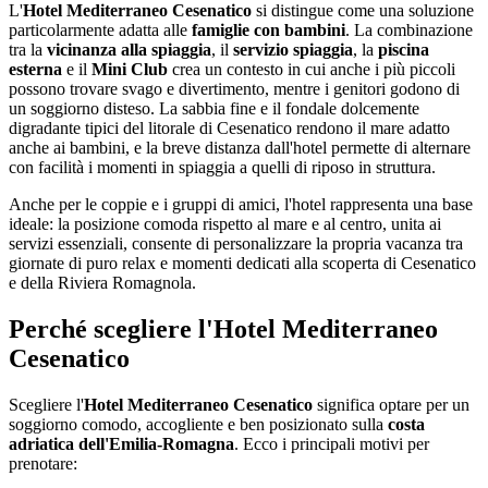
L'
Hotel Mediterraneo Cesenatico
si distingue come una soluzione
particolarmente adatta alle
famiglie con bambini
. La combinazione
tra la
vicinanza alla spiaggia
, il
servizio spiaggia
, la
piscina
esterna
e il
Mini Club
crea un contesto in cui anche i più piccoli
possono trovare svago e divertimento, mentre i genitori godono di
un soggiorno disteso. La sabbia fine e il fondale dolcemente
digradante tipici del litorale di Cesenatico rendono il mare adatto
anche ai bambini, e la breve distanza dall'hotel permette di alternare
con facilità i momenti in spiaggia a quelli di riposo in struttura.
Anche per le coppie e i gruppi di amici, l'hotel rappresenta una base
ideale: la posizione comoda rispetto al mare e al centro, unita ai
servizi essenziali, consente di personalizzare la propria vacanza tra
giornate di puro relax e momenti dedicati alla scoperta di Cesenatico
e della Riviera Romagnola.
Perché scegliere l'Hotel Mediterraneo
Cesenatico
Scegliere l'
Hotel Mediterraneo Cesenatico
significa optare per un
soggiorno comodo, accogliente e ben posizionato sulla
costa
adriatica dell'Emilia-Romagna
. Ecco i principali motivi per
prenotare: