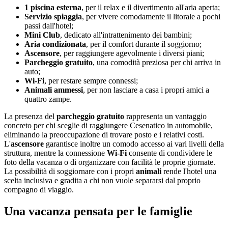
1 piscina esterna
, per il relax e il divertimento all'aria aperta;
Servizio spiaggia
, per vivere comodamente il litorale a pochi
passi dall'hotel;
Mini Club
, dedicato all'intrattenimento dei bambini;
Aria condizionata
, per il comfort durante il soggiorno;
Ascensore
, per raggiungere agevolmente i diversi piani;
Parcheggio gratuito
, una comodità preziosa per chi arriva in
auto;
Wi-Fi
, per restare sempre connessi;
Animali ammessi
, per non lasciare a casa i propri amici a
quattro zampe.
La presenza del
parcheggio gratuito
rappresenta un vantaggio
concreto per chi sceglie di raggiungere Cesenatico in automobile,
eliminando la preoccupazione di trovare posto e i relativi costi.
L'
ascensore
garantisce inoltre un comodo accesso ai vari livelli della
struttura, mentre la connessione
Wi-Fi
consente di condividere le
foto della vacanza o di organizzare con facilità le proprie giornate.
La possibilità di soggiornare con i propri
animali
rende l'hotel una
scelta inclusiva e gradita a chi non vuole separarsi dal proprio
compagno di viaggio.
Una vacanza pensata per le famiglie