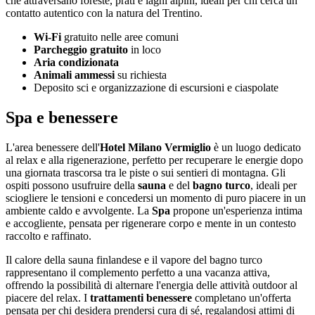
che attraversano foreste, prati e laghi alpini, ideali per chi cerca un
contatto autentico con la natura del Trentino.
Wi-Fi
gratuito nelle aree comuni
Parcheggio gratuito
in loco
Aria condizionata
Animali ammessi
su richiesta
Deposito sci e organizzazione di escursioni e ciaspolate
Spa e benessere
L'area benessere dell'
Hotel Milano Vermiglio
è un luogo dedicato
al relax e alla rigenerazione, perfetto per recuperare le energie dopo
una giornata trascorsa tra le piste o sui sentieri di montagna. Gli
ospiti possono usufruire della
sauna
e del
bagno turco
, ideali per
sciogliere le tensioni e concedersi un momento di puro piacere in un
ambiente caldo e avvolgente. La
Spa
propone un'esperienza intima
e accogliente, pensata per rigenerare corpo e mente in un contesto
raccolto e raffinato.
Il calore della sauna finlandese e il vapore del bagno turco
rappresentano il complemento perfetto a una vacanza attiva,
offrendo la possibilità di alternare l'energia delle attività outdoor al
piacere del relax. I
trattamenti benessere
completano un'offerta
pensata per chi desidera prendersi cura di sé, regalandosi attimi di