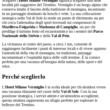
Scegliere l'
Hotel Milano Vermiglio
significa scegliere una delle
località più suggestive del Trentino. Vermiglio è un borgo alpino che
conserva intatto il fascino della tradizione di montagna, incastonato
in un paesaggio dominato da boschi e vette. La sua collocazione
strategica nella Val di Sole lo rende un punto di riferimento sia per
chi cerca l'adrenalina degli sport invernali sui comprensori di
Marilleva-Folgarida
e
Madonna di Campiglio
, sia per chi
predilige il turismo lento ed escursionistico tra i sentieri del
Parco
Nazionale dello Stelvio
e della
Val di Peio
.
La vicinanza al centro del paese, a circa 1 km, consente di
raggiungere facilmente i punti di interesse locali e di vivere appieno
l'autenticità della vita di montagna, tra tradizioni, paesaggi
incontaminati e l'ospitalità tipica delle valli trentine. È la cornice
perfetta per una vacanza all'insegna della natura, dello sport e del
relax.
Perché sceglierlo
L'
Hotel Milano Vermiglio
è la scelta ideale per chi desidera vivere
una vacanza rilassante nel cuore della
Val di Sole
. Con la sua
posizione strategica, i servizi attenti e un'atmosfera accogliente,
questa struttura rappresenta un rifugio perfetto per esplorare le
bellezze del Trentino.