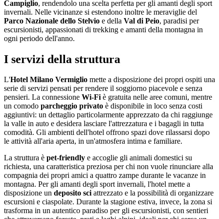
Campiglio
, rendendolo una scelta perfetta per gli amanti degli sport
invernali. Nelle vicinanze si estendono inoltre le meraviglie del
Parco Nazionale dello Stelvio
e della
Val di Peio
, paradisi per
escursionisti, appassionati di trekking e amanti della montagna in
ogni periodo dell'anno.
I servizi della struttura
L'
Hotel Milano Vermiglio
mette a disposizione dei propri ospiti una
serie di servizi pensati per rendere il soggiorno piacevole e senza
pensieri. La connessione
Wi-Fi
è gratuita nelle aree comuni, mentre
un comodo
parcheggio privato
è disponibile in loco senza costi
aggiuntivi: un dettaglio particolarmente apprezzato da chi raggiunge
la valle in auto e desidera lasciare l'attrezzatura e i bagagli in tutta
comodità. Gli ambienti dell'hotel offrono spazi dove rilassarsi dopo
le attività all'aria aperta, in un'atmosfera intima e familiare.
La struttura è
pet-friendly
e accoglie gli animali domestici su
richiesta, una caratteristica preziosa per chi non vuole rinunciare alla
compagnia dei propri amici a quattro zampe durante le vacanze in
montagna. Per gli amanti degli sport invernali, l'hotel mette a
disposizione un
deposito sci
attrezzato e la possibilità di organizzare
escursioni e ciaspolate. Durante la stagione estiva, invece, la zona si
trasforma in un autentico paradiso per gli escursionisti, con sentieri