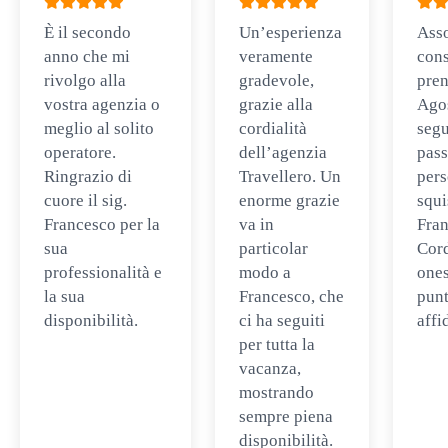
È il secondo
Un’esperienza
Ass
anno che mi
veramente
cons
rivolgo alla
gradevole,
pren
vostra agenzia o
grazie alla
Ago
meglio al solito
cordialità
segu
operatore.
dell’agenzia
pass
Ringrazio di
Travellero. Un
per
cuore il sig.
enorme grazie
squi
Francesco per la
va in
Fran
sua
particolar
Cord
professionalità e
modo a
ones
la sua
Francesco, che
punt
disponibilità.
ci ha seguiti
affi
per tutta la
vacanza,
mostrando
sempre piena
disponibilità.