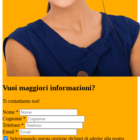
Vuoi maggiori informazioni?
Ti contattiamo noi!
Nome
*
Cognome
*
Telefono
*
Email
*
Selezionando questa opzione dichiari di aderire alla nostra