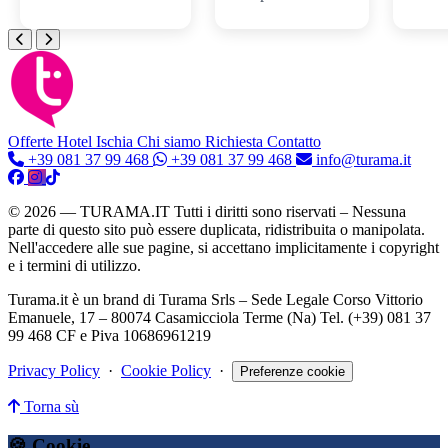
Offerte Hotel
Ischia
Chi siamo
Richiesta Contatto
+39 081 37 99 468
+39 081 37 99 468
info@turama.it
© 2026 — TURAMA.IT Tutti i diritti sono riservati – Nessuna
parte di questo sito può essere duplicata, ridistribuita o manipolata.
Nell'accedere alle sue pagine, si accettano implicitamente i copyright
e i termini di utilizzo.
Turama.it è un brand di Turama Srls – Sede Legale Corso Vittorio
Emanuele, 17 – 80074 Casamicciola Terme (Na) Tel. (+39) 081 37
99 468 CF e Piva 10686961219
Privacy Policy
·
Cookie Policy
·
Preferenze cookie
Torna sù
🍪 Cookie