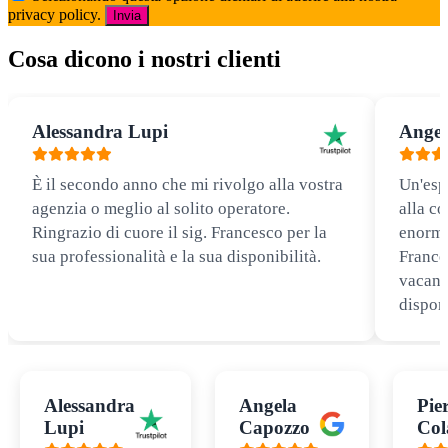
privacy policy.
Invia
Cosa dicono i nostri clienti
Alessandra Lupi
Angel
È il secondo anno che mi rivolgo alla vostra
Un'esp
agenzia o meglio al solito operatore.
alla co
Ringrazio di cuore il sig. Francesco per la
enorme
sua professionalità e la sua disponibilità.
Frances
vacanz
disponi
Alessandra
Angela
Pie
Lupi
Capozzo
Col