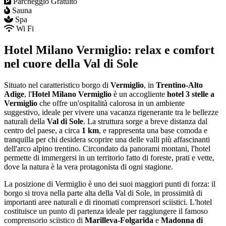
Parcheggio Gratuito
Sauna
Spa
Wi Fi
Hotel Milano Vermiglio: relax e comfort
nel cuore della Val di Sole
Situato nel caratteristico borgo di
Vermiglio
, in
Trentino-Alto
Adige
, l'
Hotel Milano Vermiglio
è un accogliente
hotel 3 stelle a
Vermiglio
che offre un'ospitalità calorosa in un ambiente
suggestivo, ideale per vivere una vacanza rigenerante tra le bellezze
naturali della
Val di Sole
. La struttura sorge a breve distanza dal
centro del paese, a circa
1 km
, e rappresenta una base comoda e
tranquilla per chi desidera scoprire una delle valli più affascinanti
dell'arco alpino trentino. Circondato da panorami montani, l'hotel
permette di immergersi in un territorio fatto di foreste, prati e vette,
dove la natura è la vera protagonista di ogni stagione.
La posizione di Vermiglio è uno dei suoi maggiori punti di forza: il
borgo si trova nella parte alta della Val di Sole, in prossimità di
importanti aree naturali e di rinomati comprensori sciistici. L'hotel
costituisce un punto di partenza ideale per raggiungere il famoso
comprensorio sciistico di
Marilleva-Folgarida
e
Madonna di