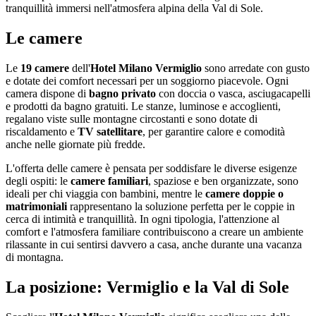
tranquillità immersi nell'atmosfera alpina della Val di Sole.
Le camere
Le
19 camere
dell'
Hotel Milano Vermiglio
sono arredate con gusto
e dotate dei comfort necessari per un soggiorno piacevole. Ogni
camera dispone di
bagno privato
con doccia o vasca, asciugacapelli
e prodotti da bagno gratuiti. Le stanze, luminose e accoglienti,
regalano viste sulle montagne circostanti e sono dotate di
riscaldamento e
TV satellitare
, per garantire calore e comodità
anche nelle giornate più fredde.
L'offerta delle camere è pensata per soddisfare le diverse esigenze
degli ospiti: le
camere familiari
, spaziose e ben organizzate, sono
ideali per chi viaggia con bambini, mentre le
camere doppie o
matrimoniali
rappresentano la soluzione perfetta per le coppie in
cerca di intimità e tranquillità. In ogni tipologia, l'attenzione al
comfort e l'atmosfera familiare contribuiscono a creare un ambiente
rilassante in cui sentirsi davvero a casa, anche durante una vacanza
di montagna.
La posizione: Vermiglio e la Val di Sole