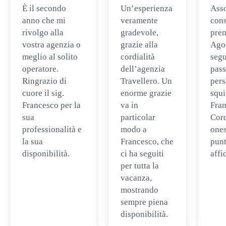
È il secondo
Un’esperienza
Ass
anno che mi
veramente
cons
rivolgo alla
gradevole,
pren
vostra agenzia o
grazie alla
Ago
meglio al solito
cordialità
segu
operatore.
dell’agenzia
pass
Ringrazio di
Travellero. Un
per
cuore il sig.
enorme grazie
squi
Francesco per la
va in
Fran
sua
particolar
Cord
professionalità e
modo a
ones
la sua
Francesco, che
punt
disponibilità.
ci ha seguiti
affi
per tutta la
vacanza,
mostrando
sempre piena
disponibilità.