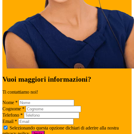
Vuoi maggiori informazioni?
Ti contattiamo noi!
Nome
*
Cognome
*
Telefono
*
Email
*
Selezionando questa opzione dichiari di aderire alla nostra
privacy policy.
Invia