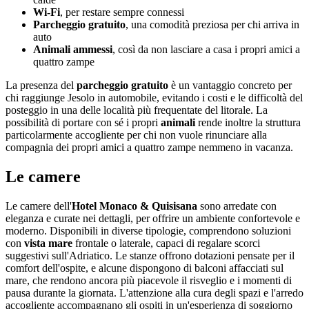
Wi-Fi
, per restare sempre connessi
Parcheggio gratuito
, una comodità preziosa per chi arriva in
auto
Animali ammessi
, così da non lasciare a casa i propri amici a
quattro zampe
La presenza del
parcheggio gratuito
è un vantaggio concreto per
chi raggiunge Jesolo in automobile, evitando i costi e le difficoltà del
posteggio in una delle località più frequentate del litorale. La
possibilità di portare con sé i propri
animali
rende inoltre la struttura
particolarmente accogliente per chi non vuole rinunciare alla
compagnia dei propri amici a quattro zampe nemmeno in vacanza.
Le camere
Le camere dell'
Hotel Monaco & Quisisana
sono arredate con
eleganza e curate nei dettagli, per offrire un ambiente confortevole e
moderno. Disponibili in diverse tipologie, comprendono soluzioni
con
vista mare
frontale o laterale, capaci di regalare scorci
suggestivi sull'Adriatico. Le stanze offrono dotazioni pensate per il
comfort dell'ospite, e alcune dispongono di balconi affacciati sul
mare, che rendono ancora più piacevole il risveglio e i momenti di
pausa durante la giornata. L'attenzione alla cura degli spazi e l'arredo
accogliente accompagnano gli ospiti in un'esperienza di soggiorno