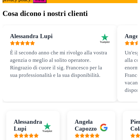
Cosa dicono i nostri clienti
Alessandra Lupi
Angel
È il secondo anno che mi rivolgo alla vostra
Un'esp
agenzia o meglio al solito operatore.
alla co
Ringrazio di cuore il sig. Francesco per la
enorme
sua professionalità e la sua disponibilità.
Frances
vacanz
disponi
Alessandra
Angela
Pie
Lupi
Capozzo
Col