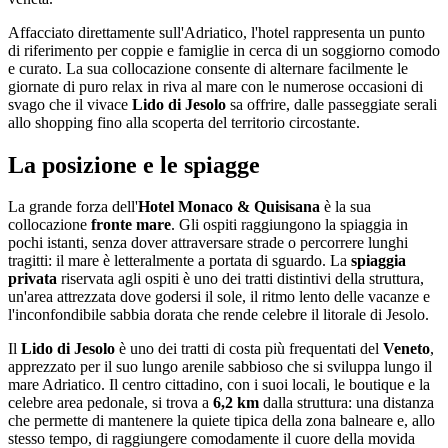
Affacciato direttamente sull'Adriatico, l'hotel rappresenta un punto
di riferimento per coppie e famiglie in cerca di un soggiorno comodo
e curato. La sua collocazione consente di alternare facilmente le
giornate di puro relax in riva al mare con le numerose occasioni di
svago che il vivace
Lido di Jesolo
sa offrire, dalle passeggiate serali
allo shopping fino alla scoperta del territorio circostante.
La posizione e le spiagge
La grande forza dell'
Hotel Monaco & Quisisana
è la sua
collocazione
fronte mare
. Gli ospiti raggiungono la spiaggia in
pochi istanti, senza dover attraversare strade o percorrere lunghi
tragitti: il mare è letteralmente a portata di sguardo. La
spiaggia
privata
riservata agli ospiti è uno dei tratti distintivi della struttura,
un'area attrezzata dove godersi il sole, il ritmo lento delle vacanze e
l'inconfondibile sabbia dorata che rende celebre il litorale di Jesolo.
Il
Lido di Jesolo
è uno dei tratti di costa più frequentati del
Veneto
,
apprezzato per il suo lungo arenile sabbioso che si sviluppa lungo il
mare Adriatico. Il centro cittadino, con i suoi locali, le boutique e la
celebre area pedonale, si trova a
6,2 km
dalla struttura: una distanza
che permette di mantenere la quiete tipica della zona balneare e, allo
stesso tempo, di raggiungere comodamente il cuore della movida