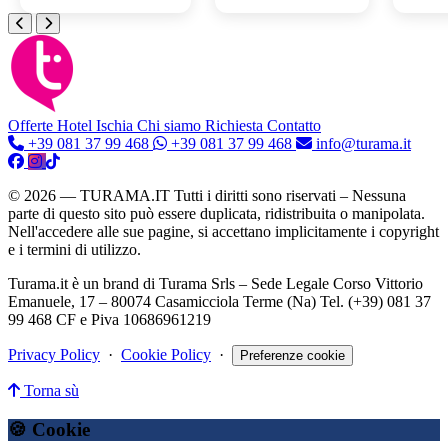
Offerte Hotel
Ischia
Chi siamo
Richiesta Contatto
+39 081 37 99 468
+39 081 37 99 468
info@turama.it
© 2026 — TURAMA.IT Tutti i diritti sono riservati – Nessuna
parte di questo sito può essere duplicata, ridistribuita o manipolata.
Nell'accedere alle sue pagine, si accettano implicitamente i copyright
e i termini di utilizzo.
Turama.it è un brand di Turama Srls – Sede Legale Corso Vittorio
Emanuele, 17 – 80074 Casamicciola Terme (Na) Tel. (+39) 081 37
99 468 CF e Piva 10686961219
Privacy Policy
·
Cookie Policy
·
Preferenze cookie
Torna sù
🍪 Cookie