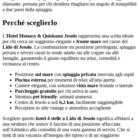
rilassante, pensata per chi desidera ritagliarsi un angolo di tranquillità
a due passi dalla spiaggia.
Perché sceglierlo
L'
Hotel Monaco & Quisisana Jesolo
rappresenta una scelta ideale
per chi cerca un soggiorno elegante e
fronte mare
nel cuore del
Lido di Jesolo
. La combinazione tra posizione privilegiata, spiaggia
privata e servizi curati lo rende adatto sia alle coppie sia alle
famiglie, garantendo il giusto equilibrio tra relax, comodità e
vicinanza al centro.
Posizione
sul mare
con
spiaggia privata
riservata agli ospiti
Piscina esterna
per momenti di relax all'aria aperta
Camere eleganti, con soluzioni
vista mare
frontale o laterale
Parcheggio gratuito
per chi arriva in auto
Struttura
pet friendly
: animali ammessi
Centro di Jesolo a soli
6,2 km
, facilmente raggiungibile
Reception in stile vintage e atmosfera accogliente
Scegliere questo
hotel 4 stelle a Lido di Jesolo
significa affidarsi a
una struttura che unisce il fascino di una posizione affacciata
sull'Adriatico alla comodità di una vasta gamma di servizi. Che si
tratti di una vacanza all'insegna del riposo o di un soggiorno