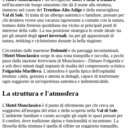
nell'incantevole borgo omonimo che dà il nome alla struttura,
immerso nel cuore del
Trentino-Alto Adige
e della meravigliosa
Val di Sole
. Si tratta di un albergo autentico e familiare, pensato per
chi desidera vivere una vacanza rigenerante a contatto con la natura,
lontano dalla frenesia quotidiana ma vicino ai principali punti di
interesse della valle. La sua posizione strategica lo rende ideale sia
per gli amanti degli
sport invernali
, sia per gli appassionati di
natura, trekking e cicloturismo durante la bella stagione.
Circondato dalle maestose
Dolomiti
e da paesaggi incontaminati,
l'
Hotel Monclassico
sorge in una zona tranquilla e raccolta, a pochi
passi dalla stazione ferroviaria di Monclassico - Dimaro Folgarida e
a soli dieci minuti dagli impianti di risalita del comprensorio sciistico
Folgarida-Marilleva
. L'atmosfera è quella tipica dell'ospitalità
trentina: calda, genuina e attenta ai dettagli, capace di trasformare
ogni soggiorno in un'esperienza autentica e indimenticabile.
La struttura e l'atmosfera
L'
Hotel Monclassico
è il punto di riferimento per chi cerca un
soggiorno all'insegna del relax e della scoperta nella
Val di Sole
.
L'ambiente familiare e curato accoglie gli ospiti in spazi pensati per
il comfort, dove tradizione alpina e funzionalità si incontrano. La
filosofia della struttura è quella di offrire un soggiorno tranquillo,