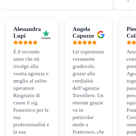
Alessandra
Angela
Pie
Lupi
Capozzo
Col
È il secondo
Un’esperienza
Ass
anno che mi
veramente
cons
rivolgo alla
gradevole,
pren
vostra agenzia o
grazie alla
Ago
meglio al solito
cordialità
segu
operatore.
dell’agenzia
pass
Ringrazio di
Travellero. Un
per
cuore il sig.
enorme grazie
squi
Francesco per la
va in
Fran
sua
particolar
Cord
professionalità e
modo a
ones
la sua
Francesco, che
punt