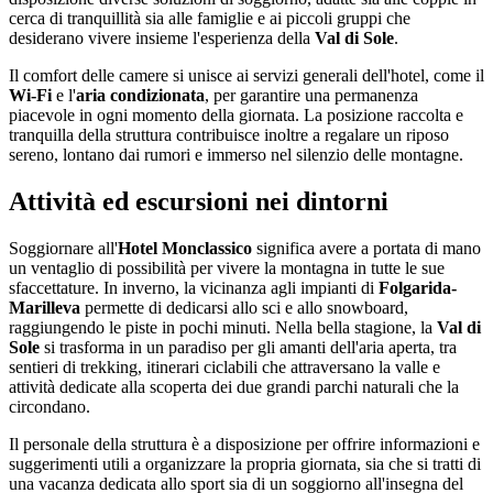
cerca di tranquillità sia alle famiglie e ai piccoli gruppi che
desiderano vivere insieme l'esperienza della
Val di Sole
.
Il comfort delle camere si unisce ai servizi generali dell'hotel, come il
Wi-Fi
e l'
aria condizionata
, per garantire una permanenza
piacevole in ogni momento della giornata. La posizione raccolta e
tranquilla della struttura contribuisce inoltre a regalare un riposo
sereno, lontano dai rumori e immerso nel silenzio delle montagne.
Attività ed escursioni nei dintorni
Soggiornare all'
Hotel Monclassico
significa avere a portata di mano
un ventaglio di possibilità per vivere la montagna in tutte le sue
sfaccettature. In inverno, la vicinanza agli impianti di
Folgarida-
Marilleva
permette di dedicarsi allo sci e allo snowboard,
raggiungendo le piste in pochi minuti. Nella bella stagione, la
Val di
Sole
si trasforma in un paradiso per gli amanti dell'aria aperta, tra
sentieri di trekking, itinerari ciclabili che attraversano la valle e
attività dedicate alla scoperta dei due grandi parchi naturali che la
circondano.
Il personale della struttura è a disposizione per offrire informazioni e
suggerimenti utili a organizzare la propria giornata, sia che si tratti di
una vacanza dedicata allo sport sia di un soggiorno all'insegna del