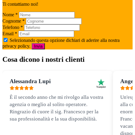
Ti contattiamo noi!
Nome
*
Cognome
*
Telefono
*
Email
*
Selezionando questa opzione dichiari di aderire alla nostra
privacy policy.
Invia
Cosa dicono i nostri clienti
Alessandra Lupi
Angel
È il secondo anno che mi rivolgo alla vostra
Un'esp
agenzia o meglio al solito operatore.
alla co
Ringrazio di cuore il sig. Francesco per la
enorme
sua professionalità e la sua disponibilità.
Frances
vacanz
disponi