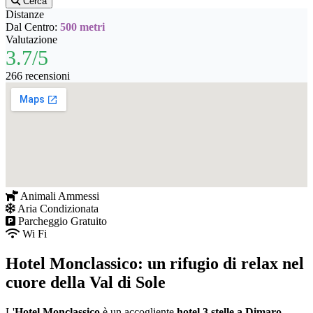
Cerca
Distanze
Dal Centro:
500 metri
Valutazione
3.7/5
266 recensioni
Animali Ammessi
Aria Condizionata
Parcheggio Gratuito
Wi Fi
Hotel Monclassico: un rifugio di relax nel
cuore della Val di Sole
L'
Hotel Monclassico
è un accogliente
hotel 3 stelle a Dimaro
,