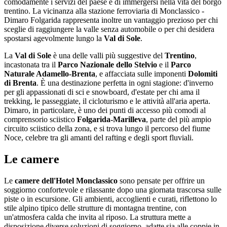
comodamente i servizi del paese e di immergersi nella vita del borgo
trentino. La vicinanza alla stazione ferroviaria di Monclassico -
Dimaro Folgarida rappresenta inoltre un vantaggio prezioso per chi
sceglie di raggiungere la valle senza automobile o per chi desidera
spostarsi agevolmente lungo la
Val di Sole
.
La
Val di Sole
è una delle valli più suggestive del
Trentino
,
incastonata tra il
Parco Nazionale dello Stelvio
e il
Parco
Naturale Adamello-Brenta
, e affacciata sulle imponenti
Dolomiti
di Brenta
. È una destinazione perfetta in ogni stagione: d'inverno
per gli appassionati di sci e snowboard, d'estate per chi ama il
trekking, le passeggiate, il cicloturismo e le attività all'aria aperta.
Dimaro, in particolare, è uno dei punti di accesso più comodi al
comprensorio sciistico
Folgarida-Marilleva
, parte del più ampio
circuito sciistico della zona, e si trova lungo il percorso del fiume
Noce, celebre tra gli amanti del rafting e degli sport fluviali.
Le camere
Le
camere dell'Hotel Monclassico
sono pensate per offrire un
soggiorno confortevole e rilassante dopo una giornata trascorsa sulle
piste o in escursione. Gli ambienti, accoglienti e curati, riflettono lo
stile alpino tipico delle strutture di montagna trentine, con
un'atmosfera calda che invita al riposo. La struttura mette a
disposizione diverse soluzioni di soggiorno, adatte sia alle coppie in