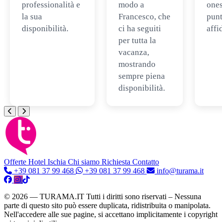
professionalità e
modo a
ones
la sua
Francesco, che
punt
disponibilità.
ci ha seguiti
affi
per tutta la
vacanza,
mostrando
sempre piena
disponibilità.
Offerte Hotel
Ischia
Chi siamo
Richiesta Contatto
+39 081 37 99 468
+39 081 37 99 468
info@turama.it
© 2026 — TURAMA.IT Tutti i diritti sono riservati – Nessuna
parte di questo sito può essere duplicata, ridistribuita o manipolata.
Nell'accedere alle sue pagine, si accettano implicitamente i copyright