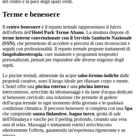
del centro e la pace degli spazi verdi.
Terme e benessere
Il
centro benessere
e il reparto termale rappresentano il fulcro
dell'offerta dell'
Hotel Park Terme Abano
. La struttura dispone di
terme interne convenzionate con il Servizio Sanitario Nazionale
(SSN)
, che permettono di accedere a percorsi di cura riconosciuti e
seguiti con professionalità. Il reparto termale propone trattamenti di
fangobalneoterapia
, cure inalatorie e programmi terapeutici
personalizzati, pensati per rispondere alle diverse esigenze degli
ospiti.
Le piscine termali, alimentate da acque
salso-bromo-iodiche
dalle
proprietà curative, sono il luogo ideale per rilassare corpo e mente.
L'hotel offre una
piscina esterna
e una
piscina interna
interconnesse, arricchite da idromassaggi e da lame d'acqua dedicate
al benessere cervicale: una soluzione che permette di godere
dell'acqua termale in ogni momento della giornata e in qualsiasi
condizione climatica. Il percorso benessere si completa con una
Spa
che comprende
sauna finlandese
,
bagno turco
, grotta di sale
dell'Himalaya e vasche per il peeling profondo, creando una vera
oasi di relax. Massaggi e trattamenti estetici arricchiscono
ulteriormente l'offerta, garantendo un'esperienza rigenerante e su
misura.