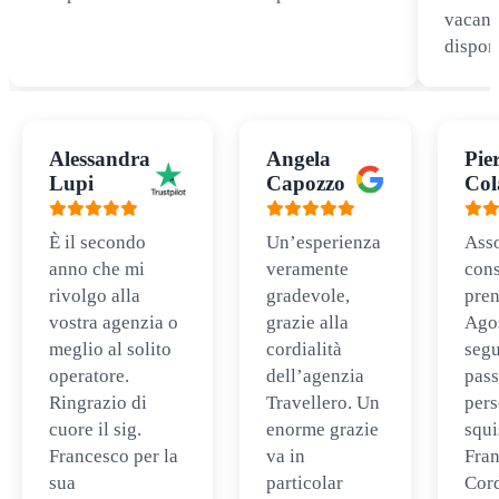
vacanz
disponi
Alessandra
Angela
Pie
Lupi
Capozzo
Col
È il secondo
Un’esperienza
Ass
anno che mi
veramente
cons
rivolgo alla
gradevole,
pren
vostra agenzia o
grazie alla
Ago
meglio al solito
cordialità
segu
operatore.
dell’agenzia
pass
Ringrazio di
Travellero. Un
per
cuore il sig.
enorme grazie
squi
Francesco per la
va in
Fran
sua
particolar
Cord