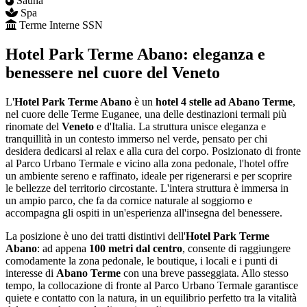
Sauna
Spa
Terme Interne SSN
Hotel Park Terme Abano: eleganza e
benessere nel cuore del Veneto
L'
Hotel Park Terme Abano
è un
hotel 4 stelle ad Abano Terme
,
nel cuore delle Terme Euganee, una delle destinazioni termali più
rinomate del
Veneto
e d'Italia. La struttura unisce eleganza e
tranquillità in un contesto immerso nel verde, pensato per chi
desidera dedicarsi al relax e alla cura del corpo. Posizionato di fronte
al Parco Urbano Termale e vicino alla zona pedonale, l'hotel offre
un ambiente sereno e raffinato, ideale per rigenerarsi e per scoprire
le bellezze del territorio circostante. L'intera struttura è immersa in
un ampio parco, che fa da cornice naturale al soggiorno e
accompagna gli ospiti in un'esperienza all'insegna del benessere.
La posizione è uno dei tratti distintivi dell'
Hotel Park Terme
Abano
: ad appena
100 metri dal centro
, consente di raggiungere
comodamente la zona pedonale, le boutique, i locali e i punti di
interesse di
Abano Terme
con una breve passeggiata. Allo stesso
tempo, la collocazione di fronte al Parco Urbano Termale garantisce
quiete e contatto con la natura, in un equilibrio perfetto tra la vitalità