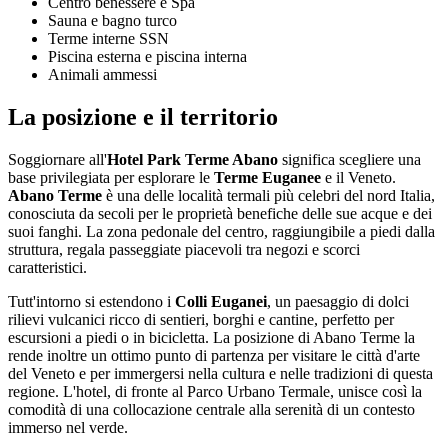
Centro benessere e Spa
Sauna e bagno turco
Terme interne SSN
Piscina esterna e piscina interna
Animali ammessi
La posizione e il territorio
Soggiornare all'
Hotel Park Terme Abano
significa scegliere una
base privilegiata per esplorare le
Terme Euganee
e il Veneto.
Abano Terme
è una delle località termali più celebri del nord Italia,
conosciuta da secoli per le proprietà benefiche delle sue acque e dei
suoi fanghi. La zona pedonale del centro, raggiungibile a piedi dalla
struttura, regala passeggiate piacevoli tra negozi e scorci
caratteristici.
Tutt'intorno si estendono i
Colli Euganei
, un paesaggio di dolci
rilievi vulcanici ricco di sentieri, borghi e cantine, perfetto per
escursioni a piedi o in bicicletta. La posizione di Abano Terme la
rende inoltre un ottimo punto di partenza per visitare le città d'arte
del Veneto e per immergersi nella cultura e nelle tradizioni di questa
regione. L'hotel, di fronte al Parco Urbano Termale, unisce così la
comodità di una collocazione centrale alla serenità di un contesto
immerso nel verde.