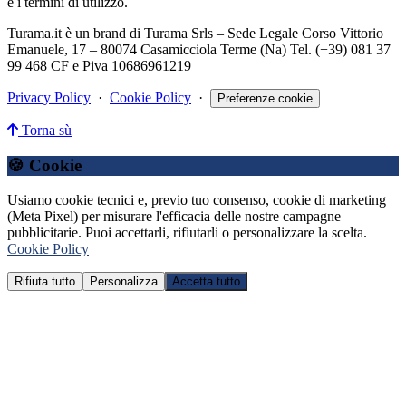
e i termini di utilizzo.
Turama.it è un brand di Turama Srls – Sede Legale Corso Vittorio
Emanuele, 17 – 80074 Casamicciola Terme (Na) Tel. (+39) 081 37
99 468 CF e Piva 10686961219
Privacy Policy
·
Cookie Policy
·
Preferenze cookie
Torna sù
🍪 Cookie
Usiamo cookie tecnici e, previo tuo consenso, cookie di marketing
(Meta Pixel) per misurare l'efficacia delle nostre campagne
pubblicitarie. Puoi accettarli, rifiutarli o personalizzare la scelta.
Cookie Policy
Rifiuta tutto
Personalizza
Accetta tutto