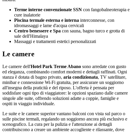
Terme interne convenzionate SSN
con fangobalneoterapia e
cure inalatorie
Piscina termale esterna e interna
interconnesse, con
idromassaggi e lame d'acqua cervicali
Centro benessere e Spa
con sauna, bagno turco e grotta di
sale dell'Himalaya
Massaggi e trattamenti estetici personalizzati
Le camere
Le camere dell'
Hotel Park Terme Abano
sono arredate con gusto
ed eleganza, combinando comfort moderni e dettagli raffinati. Ogni
stanza è dotata di bagno privato,
aria condizionata
, TV satellitare,
minibar e connessione Wi-Fi gratuita, per assicurare un soggiorno
all'insegna della praticità e del riposo. L'offerta è pensata per
soddisfare ogni tipo di viaggiatore: le opzioni spaziano dalle camere
singole alle suite, offrendo soluzioni adatte a coppie, famiglie e
ospiti in viaggio individuale.
Le suite e le camere superior vantano balconi con vista sul parco o
sulle piscine termali, regalando un soggiorno ancora più esclusivo e
scenografico. La cura per la pulizia e l'attenzione ai dettagli
contribuiscono a creare un ambiente accogliente e rilassante, dove