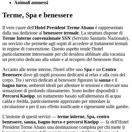
Animali ammessi
Terme, Spa e benessere
Il vero cuore dell'
Hotel President Terme Abano
è rappresentato
dalla sua dedizione al
benessere termale
. La struttura dispone di
Terme Interne convenzionate SSN
(Servizio Sanitario Nazionale),
un servizio che permette agli ospiti di accedere ai trattamenti termali
in regime di convenzione. Questo aspetto rende l'hotel
particolarmente interessante per chi desidera abbinare alla vacanza
un percorso dedicato alla salute e al recupero del benessere fisico.
Accanto alle terme interne, l'hotel offre uno
Spa
e un
Centro
Benessere
dove gli ospiti possono dedicarsi al relax e alla cura del
corpo. Tra i servizi dedicati al benessere figurano la
sauna
e il
bagno turco
, ambienti ideali per allentare le tensioni e ritrovare una
sensazione di profondo rilassamento. Sono inoltre disponibili i
Percorsi Kneipp
, un trattamento basato sull'alternanza di acqua
calda e fredda, particolarmente apprezzato per stimolare la
circolazione e per il suo effetto tonificante e rigenerante sulle gambe.
L'insieme di questi servizi —
terme interne, Spa, centro
benessere, sauna, bagno turco e percorsi Kneipp
— fa dell'Hotel
President Terme Abano una destinazione completa per chi mette il