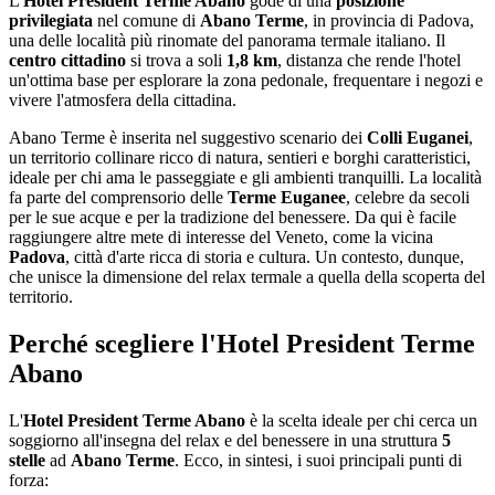
L'
Hotel President Terme Abano
gode di una
posizione
privilegiata
nel comune di
Abano Terme
, in provincia di Padova,
una delle località più rinomate del panorama termale italiano. Il
centro cittadino
si trova a soli
1,8 km
, distanza che rende l'hotel
un'ottima base per esplorare la zona pedonale, frequentare i negozi e
vivere l'atmosfera della cittadina.
Abano Terme è inserita nel suggestivo scenario dei
Colli Euganei
,
un territorio collinare ricco di natura, sentieri e borghi caratteristici,
ideale per chi ama le passeggiate e gli ambienti tranquilli. La località
fa parte del comprensorio delle
Terme Euganee
, celebre da secoli
per le sue acque e per la tradizione del benessere. Da qui è facile
raggiungere altre mete di interesse del Veneto, come la vicina
Padova
, città d'arte ricca di storia e cultura. Un contesto, dunque,
che unisce la dimensione del relax termale a quella della scoperta del
territorio.
Perché scegliere l'Hotel President Terme
Abano
L'
Hotel President Terme Abano
è la scelta ideale per chi cerca un
soggiorno all'insegna del relax e del benessere in una struttura
5
stelle
ad
Abano Terme
. Ecco, in sintesi, i suoi principali punti di
forza: