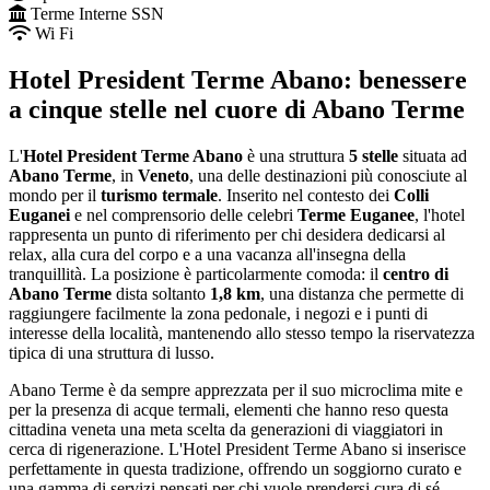
Terme Interne SSN
Wi Fi
Hotel President Terme Abano: benessere
a cinque stelle nel cuore di Abano Terme
L'
Hotel President Terme Abano
è una struttura
5 stelle
situata ad
Abano Terme
, in
Veneto
, una delle destinazioni più conosciute al
mondo per il
turismo termale
. Inserito nel contesto dei
Colli
Euganei
e nel comprensorio delle celebri
Terme Euganee
, l'hotel
rappresenta un punto di riferimento per chi desidera dedicarsi al
relax, alla cura del corpo e a una vacanza all'insegna della
tranquillità. La posizione è particolarmente comoda: il
centro di
Abano Terme
dista soltanto
1,8 km
, una distanza che permette di
raggiungere facilmente la zona pedonale, i negozi e i punti di
interesse della località, mantenendo allo stesso tempo la riservatezza
tipica di una struttura di lusso.
Abano Terme è da sempre apprezzata per il suo microclima mite e
per la presenza di acque termali, elementi che hanno reso questa
cittadina veneta una meta scelta da generazioni di viaggiatori in
cerca di rigenerazione. L'Hotel President Terme Abano si inserisce
perfettamente in questa tradizione, offrendo un soggiorno curato e
una gamma di servizi pensati per chi vuole prendersi cura di sé.