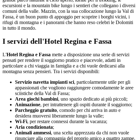
escursioni e la mountain bike lungo i sentieri che collegano i diversi
comuni della valle. Mazzin, con la sua collocazione lungo la Val di
Fassa, è un buon punto di appoggio per scoprire i borghi vicini, i
rifugi di montagna e i panorami che hanno reso celebri le Dolomiti
in tutto il mondo.
I servizi dell'Hotel Regina e Fassa
L'
Hotel Regina e Fassa
mette a disposizione una serie di servizi
pensati per rendere il soggiorno pratico e piacevole, adatti in
particolare a chi viaggia in famiglia e a chi vuole dedicarsi alla
montagna senza pensieri. Tra i servizi disponibili:
Servizio navetta impianti sci
, particolarmente utile per gli
appassionati che vogliono raggiungere comodamente le aree
sciistiche della Val di Fassa;
Area giochi bambini
, uno spazio dedicato ai più piccoli;
Animazione
, per intrattenere gli ospiti durante il soggiorno;
Parcheggio gratuito
, comodo per chi arriva in auto e
desidera muoversi liberamente lungo la valle;
Wi-Fi
, per restare connessi durante la vacanza;
Aria condizionata
;
Animali ammessi
, una scelta apprezzata da chi non vuole
rinunciare alla compagnia del proprio amico a quattro zampe.