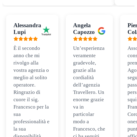
Alessandra
Angela
Pie
Lupi
Capozzo
Col
È il secondo
Un’esperienza
Ass
anno che mi
veramente
cons
rivolgo alla
gradevole,
pren
vostra agenzia o
grazie alla
Ago
meglio al solito
cordialità
segu
operatore.
dell’agenzia
pass
Ringrazio di
Travellero. Un
per
cuore il sig.
enorme grazie
squi
Francesco per la
va in
Fran
sua
particolar
Cord
professionalità e
modo a
ones
la sua
Francesco, che
punt
disponibilità.
ci ha seguiti
affi