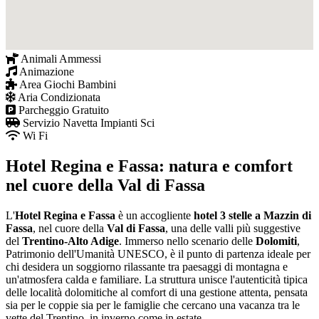
Animali Ammessi
Animazione
Area Giochi Bambini
Aria Condizionata
Parcheggio Gratuito
Servizio Navetta Impianti Sci
Wi Fi
Hotel Regina e Fassa: natura e comfort
nel cuore della Val di Fassa
L'
Hotel Regina e Fassa
è un accogliente
hotel 3 stelle a Mazzin di
Fassa
, nel cuore della
Val di Fassa
, una delle valli più suggestive
del
Trentino-Alto Adige
. Immerso nello scenario delle
Dolomiti
,
Patrimonio dell'Umanità UNESCO, è il punto di partenza ideale per
chi desidera un soggiorno rilassante tra paesaggi di montagna e
un'atmosfera calda e familiare. La struttura unisce l'autenticità tipica
delle località dolomitiche al comfort di una gestione attenta, pensata
sia per le coppie sia per le famiglie che cercano una vacanza tra le
vette del Trentino, in inverno come in estate.