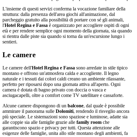
L'insieme di questi servizi conferma la vocazione familiare della
struttura: dalla presenza dell'area giochi all'animazione, dal
parcheggio gratuito alla possibilità di portare con sé gli animali,
l'
Hotel Regina e Fassa
è organizzato per accogliere ospiti di ogni
età e per rendere semplice ogni momento della giornata, sia quando
si rientra dalle piste sia quando si torna da un'escursione lungo i
sentieri.
Le camere
Le camere dell'
Hotel Regina e Fassa
sono arredate in stile tipico
montano e offrono un'atmosfera calda e accogliente. Il legno
naturale e i tessuti dai colori caldi creano un ambiente rilassante,
perfetto per riposarsi dopo una giornata attiva all'aperto. Ogni
camera è dotata di bagno privato con doccia o vasca e
asciugacapelli, oltre a comfort come TV satellitare e cassaforte.
Alcune camere dispongono di un
balcone
, dal quale è possibile
ammirare il panorama sulle
Dolomiti
, rendendo il risveglio ancora
più speciale. Le sistemazioni sono spaziose e luminose, adatte sia
alle coppie sia alle famiglie grazie alle
family room
che
garantiscono spazio e privacy per tutti. Questa attenzione alle
esigenze delle famiglie, unita allo stile montano degli ambienti, fa