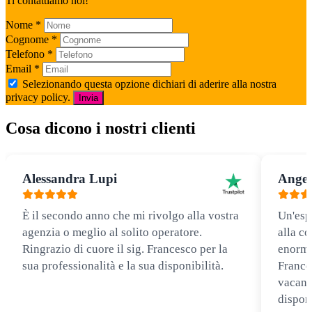
Ti contattiamo noi!
Nome
*
Cognome
*
Telefono
*
Email
*
Selezionando questa opzione dichiari di aderire alla nostra
privacy policy.
Invia
Cosa dicono i nostri clienti
Alessandra Lupi
Angel
È il secondo anno che mi rivolgo alla vostra
Un'esp
agenzia o meglio al solito operatore.
alla co
Ringrazio di cuore il sig. Francesco per la
enorme
sua professionalità e la sua disponibilità.
Frances
vacanz
disponi