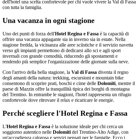
dell'hotel una scelta confortevole per chi vuole vivere la Val di Fassa
con tutta la famiglia.
Una vacanza in ogni stagione
Uno dei punti di forza dell'
Hotel Regina e Fassa
è la capacità di
offrire una vacanza appagante sia in inverno sia in estate. Nella
stagione fredda, la vicinanza alle aree sciistiche e il servizio navetta
verso gli impianti permettono di dedicarsi allo sci e agli sport
invernali con grande comodità, riducendo gli spostamenti e
rendendo più semplice l'organizzazione delle giornate sulla neve.
Con l'arrivo della bella stagione, la
Val di Fassa
diventa il regno
degli amanti della natura: trekking, escursioni e mountain bike
consentono di scoprire prati, boschi e cime delle
Dolomiti
, mentre il
paese di Mazzin offre la tranquillità tipica dei borghi di montagna
del Trentino. In entrambe le stagioni, l'hotel rappresenta un rifugio
confortevole dove ritrovare il relax e ricaricare le energie.
Perché scegliere l'Hotel Regina e Fassa
L'
Hotel Regina e Fassa
è la soluzione ideale per chi cerca un
soggiorno autentico nelle
Dolomiti
del Trentino-Alto Adige, con
un'accoglienza calorosa e servizi pensati per le famiglie. Ecco i