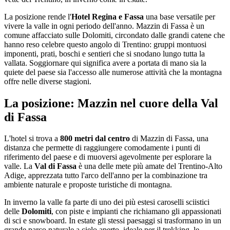
La posizione rende l'
Hotel Regina e Fassa
una base versatile per
vivere la valle in ogni periodo dell'anno. Mazzin di Fassa è un
comune affacciato sulle Dolomiti, circondato dalle grandi catene che
hanno reso celebre questo angolo di Trentino: gruppi montuosi
imponenti, prati, boschi e sentieri che si snodano lungo tutta la
vallata. Soggiornare qui significa avere a portata di mano sia la
quiete del paese sia l'accesso alle numerose attività che la montagna
offre nelle diverse stagioni.
La posizione: Mazzin nel cuore della Val
di Fassa
L'hotel si trova a
800 metri dal centro
di Mazzin di Fassa, una
distanza che permette di raggiungere comodamente i punti di
riferimento del paese e di muoversi agevolmente per esplorare la
valle. La
Val di Fassa
è una delle mete più amate del Trentino-Alto
Adige, apprezzata tutto l'arco dell'anno per la combinazione tra
ambiente naturale e proposte turistiche di montagna.
In inverno la valle fa parte di uno dei più estesi caroselli sciistici
delle
Dolomiti
, con piste e impianti che richiamano gli appassionati
di sci e snowboard. In estate gli stessi paesaggi si trasformano in un
grande parco naturale a cielo aperto, ideale per il trekking, le