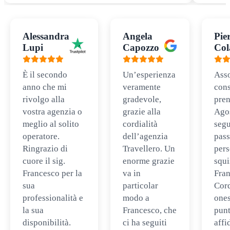
Alessandra
Angela
Pie
Lupi
Capozzo
Col
È il secondo
Un’esperienza
Ass
anno che mi
veramente
cons
rivolgo alla
gradevole,
pren
vostra agenzia o
grazie alla
Ago
meglio al solito
cordialità
segu
operatore.
dell’agenzia
pass
Ringrazio di
Travellero. Un
per
cuore il sig.
enorme grazie
squi
Francesco per la
va in
Fran
sua
particolar
Cord
professionalità e
modo a
ones
la sua
Francesco, che
punt
disponibilità.
ci ha seguiti
affi