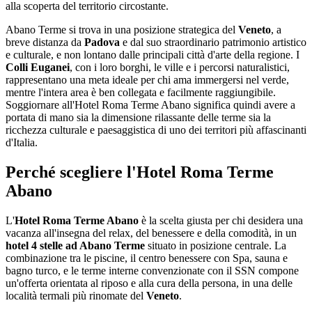
alla scoperta del territorio circostante.
Abano Terme si trova in una posizione strategica del
Veneto
, a
breve distanza da
Padova
e dal suo straordinario patrimonio artistico
e culturale, e non lontano dalle principali città d'arte della regione. I
Colli Euganei
, con i loro borghi, le ville e i percorsi naturalistici,
rappresentano una meta ideale per chi ama immergersi nel verde,
mentre l'intera area è ben collegata e facilmente raggiungibile.
Soggiornare all'Hotel Roma Terme Abano significa quindi avere a
portata di mano sia la dimensione rilassante delle terme sia la
ricchezza culturale e paesaggistica di uno dei territori più affascinanti
d'Italia.
Perché scegliere l'Hotel Roma Terme
Abano
L'
Hotel Roma Terme Abano
è la scelta giusta per chi desidera una
vacanza all'insegna del relax, del benessere e della comodità, in un
hotel 4 stelle ad Abano Terme
situato in posizione centrale. La
combinazione tra le piscine, il centro benessere con Spa, sauna e
bagno turco, e le terme interne convenzionate con il SSN compone
un'offerta orientata al riposo e alla cura della persona, in una delle
località termali più rinomate del
Veneto
.