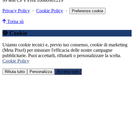
99 468 CF e Piva 10686961219
Privacy Policy
·
Cookie Policy
·
Preferenze cookie
Torna sù
🍪 Cookie
Usiamo cookie tecnici e, previo tuo consenso, cookie di marketing
(Meta Pixel) per misurare l'efficacia delle nostre campagne
pubblicitarie. Puoi accettarli, rifiutarli o personalizzare la scelta.
Cookie Policy
Rifiuta tutto
Personalizza
Accetta tutto