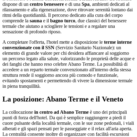
dispone di un
centro benessere
e di una
Spa
, ambienti dedicati al
rilassamento e alla rigenerazione, dove ritrovare serenità lontano dai
ritmi della quotidianità. Il percorso dedicato alla cura del corpo
comprende la
sauna
e il
bagno turco
, due classici del benessere
termale che aiutano a sciogliere le tensioni e a regalare una
sensazione di profondo riposo.
A completare l'offerta, l'hotel mette a disposizione le
terme interne
convenzionate con il SSN
(Servizio Sanitario Nazionale): un
elemento di grande valore per chi desidera affiancare al soggiorno
un percorso legato alla salute, valorizzando le proprietà delle acque e
dei fanghi che hanno reso celebre Abano Terme. La possibilità di
accedere a un reparto termale convenzionato all'interno della stessa
struttura rende il soggiorno ancora più comodo e funzionale,
evitando spostamenti e permettendo di vivere la dimensione termale
in piena tranquillità.
La posizione: Abano Terme e il Veneto
La collocazione
in centro ad Abano Terme
è uno dei principali
punti di forza dell'hotel. Da qui è semplice raggiungere a piedi il
cuore pulsante della località termale, con le sue zone pedonali, i viali
alberati e gli spazi pensati per le passeggiate e il relax all'aria aperta.
La centralità consente inoltre di organizzare con facilità escursioni