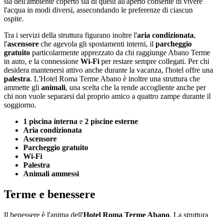
sia dell'ambiente coperto sia di quelli all'aperto consente di vivere
l'acqua in modi diversi, assecondando le preferenze di ciascun
ospite.
Tra i servizi della struttura figurano inoltre l'
aria condizionata
,
l'
ascensore
che agevola gli spostamenti interni, il
parcheggio
gratuito
particolarmente apprezzato da chi raggiunge Abano Terme
in auto, e la connessione
Wi-Fi
per restare sempre collegati. Per chi
desidera mantenersi attivo anche durante la vacanza, l'hotel offre una
palestra
. L'Hotel Roma Terme Abano è inoltre una struttura che
ammette gli
animali
, una scelta che la rende accogliente anche per
chi non vuole separarsi dal proprio amico a quattro zampe durante il
soggiorno.
1 piscina interna
e
2 piscine esterne
Aria condizionata
Ascensore
Parcheggio gratuito
Wi-Fi
Palestra
Animali ammessi
Terme e benessere
Il benessere è l'anima dell'
Hotel Roma Terme Abano
. La struttura