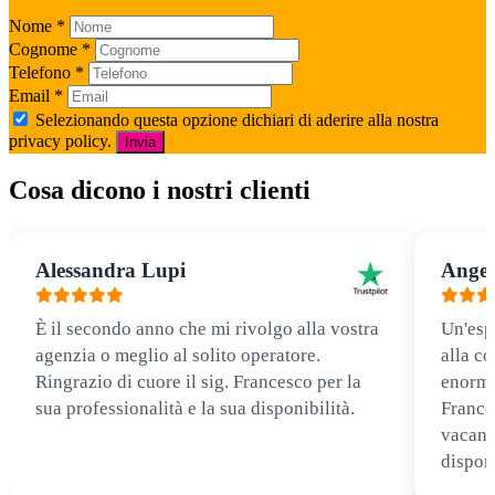
Nome
*
Cognome
*
Telefono
*
Email
*
Selezionando questa opzione dichiari di aderire alla nostra
privacy policy.
Invia
Cosa dicono i nostri clienti
Alessandra Lupi
Angel
È il secondo anno che mi rivolgo alla vostra
Un'esp
agenzia o meglio al solito operatore.
alla co
Ringrazio di cuore il sig. Francesco per la
enorme
sua professionalità e la sua disponibilità.
Frances
vacanz
disponi