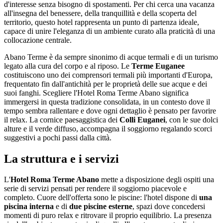
d'interesse senza bisogno di spostamenti. Per chi cerca una vacanza
all'insegna del benessere, della tranquillità e della scoperta del
territorio, questo hotel rappresenta un punto di partenza ideale,
capace di unire l'eleganza di un ambiente curato alla praticità di una
collocazione centrale.
Abano Terme è da sempre sinonimo di acque termali e di un turismo
legato alla cura del corpo e al riposo. Le
Terme Euganee
costituiscono uno dei comprensori termali più importanti d'Europa,
frequentato fin dall'antichità per le proprietà delle sue acque e dei
suoi fanghi. Scegliere l'Hotel Roma Terme Abano significa
immergersi in questa tradizione consolidata, in un contesto dove il
tempo sembra rallentare e dove ogni dettaglio è pensato per favorire
il relax. La cornice paesaggistica dei
Colli Euganei
, con le sue dolci
alture e il verde diffuso, accompagna il soggiorno regalando scorci
suggestivi a pochi passi dalla città.
La struttura e i servizi
L'
Hotel Roma Terme Abano
mette a disposizione degli ospiti una
serie di servizi pensati per rendere il soggiorno piacevole e
completo. Cuore dell'offerta sono le piscine: l'hotel dispone di
una
piscina interna
e di
due piscine esterne
, spazi dove concedersi
momenti di puro relax e ritrovare il proprio equilibrio. La presenza