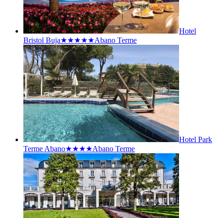
Hotel
Bristol Buja★★★★★
Abano Terme
Hotel Park
Terme Abano★★★★
Abano Terme