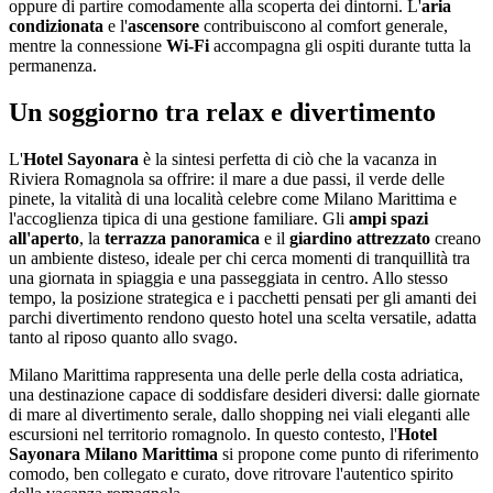
oppure di partire comodamente alla scoperta dei dintorni. L'
aria
condizionata
e l'
ascensore
contribuiscono al comfort generale,
mentre la connessione
Wi-Fi
accompagna gli ospiti durante tutta la
permanenza.
Un soggiorno tra relax e divertimento
L'
Hotel Sayonara
è la sintesi perfetta di ciò che la vacanza in
Riviera Romagnola sa offrire: il mare a due passi, il verde delle
pinete, la vitalità di una località celebre come Milano Marittima e
l'accoglienza tipica di una gestione familiare. Gli
ampi spazi
all'aperto
, la
terrazza panoramica
e il
giardino attrezzato
creano
un ambiente disteso, ideale per chi cerca momenti di tranquillità tra
una giornata in spiaggia e una passeggiata in centro. Allo stesso
tempo, la posizione strategica e i pacchetti pensati per gli amanti dei
parchi divertimento rendono questo hotel una scelta versatile, adatta
tanto al riposo quanto allo svago.
Milano Marittima rappresenta una delle perle della costa adriatica,
una destinazione capace di soddisfare desideri diversi: dalle giornate
di mare al divertimento serale, dallo shopping nei viali eleganti alle
escursioni nel territorio romagnolo. In questo contesto, l'
Hotel
Sayonara Milano Marittima
si propone come punto di riferimento
comodo, ben collegato e curato, dove ritrovare l'autentico spirito