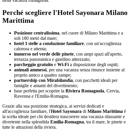
della vacanza romagnola.
Perché scegliere l'Hotel Sayonara Milano
Marittima
Posizione centralissima
, nel cuore di Milano Marittima e a
soli 180 metri dal mare;
hotel 3 stelle a conduzione familiare
, con un'accoglienza
calorosa e attenta;
immerso nel verde delle pinete
, con ampi spazi all'aperto,
terrazza panoramica e giardino attrezzato;
parcheggio gratuito
e
Wi-Fi
a disposizione degli ospiti;
animali ammessi
, per una vacanza senza rinunce insieme al
proprio amico a quattro zampe;
partnership con Mirabilandia
, con pacchetti ideali per
famiglie e amanti del divertimento;
base perfetta per scoprire la
Riviera Romagnola
, Cervia,
Ravenna e l'Emilia-Romagna.
Grazie alla sua posizione strategica, ai servizi dedicati e
all'accoglienza familiare, l'
Hotel Sayonara
di
Milano Marittima
è
la scelta ideale per chi desidera trascorrere una vacanza rilassante e
divertente nella splendida
Emilia-Romagna
, tra il mare, le pinete e
tutte le attrazioni della riviera.