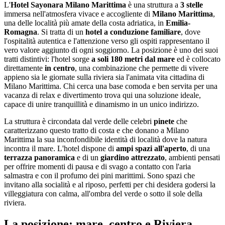
L'
Hotel Sayonara Milano Marittima
è una struttura a
3 stelle
immersa nell'atmosfera vivace e accogliente di
Milano Marittima
,
una delle località più amate della costa adriatica, in
Emilia-
Romagna
. Si tratta di un
hotel a conduzione familiare
, dove
l'ospitalità autentica e l'attenzione verso gli ospiti rappresentano il
vero valore aggiunto di ogni soggiorno. La posizione è uno dei suoi
tratti distintivi: l'hotel sorge
a soli 180 metri dal mare
ed è collocato
direttamente
in centro
, una combinazione che permette di vivere
appieno sia le giornate sulla riviera sia l'animata vita cittadina di
Milano Marittima. Chi cerca una base comoda e ben servita per una
vacanza di relax e divertimento trova qui una soluzione ideale,
capace di unire tranquillità e dinamismo in un unico indirizzo.
La struttura è circondata dal verde delle celebri
pinete
che
caratterizzano questo tratto di costa e che donano a Milano
Marittima la sua inconfondibile identità di località dove la natura
incontra il mare. L'hotel dispone di
ampi spazi all'aperto
, di una
terrazza panoramica
e di un
giardino attrezzato
, ambienti pensati
per offrire momenti di pausa e di svago a contatto con l'aria
salmastra e con il profumo dei pini marittimi. Sono spazi che
invitano alla socialità e al riposo, perfetti per chi desidera godersi la
villeggiatura con calma, all'ombra del verde o sotto il sole della
riviera.
La posizione: mare, centro e Riviera