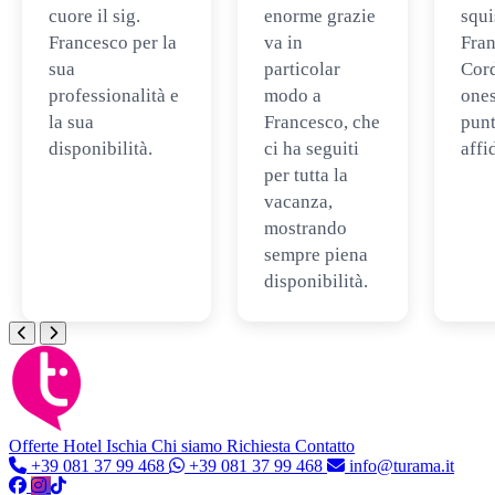
cuore il sig.
enorme grazie
squi
Francesco per la
va in
Fran
sua
particolar
Cord
professionalità e
modo a
ones
la sua
Francesco, che
punt
disponibilità.
ci ha seguiti
affi
per tutta la
vacanza,
mostrando
sempre piena
disponibilità.
Offerte Hotel
Ischia
Chi siamo
Richiesta Contatto
+39 081 37 99 468
+39 081 37 99 468
info@turama.it