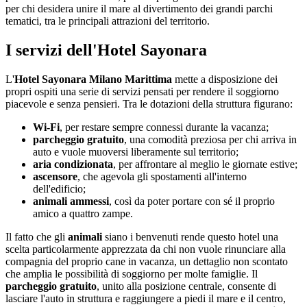
per chi desidera unire il mare al divertimento dei grandi parchi
tematici, tra le principali attrazioni del territorio.
I servizi dell'Hotel Sayonara
L'
Hotel Sayonara Milano Marittima
mette a disposizione dei
propri ospiti una serie di servizi pensati per rendere il soggiorno
piacevole e senza pensieri. Tra le dotazioni della struttura figurano:
Wi-Fi
, per restare sempre connessi durante la vacanza;
parcheggio gratuito
, una comodità preziosa per chi arriva in
auto e vuole muoversi liberamente sul territorio;
aria condizionata
, per affrontare al meglio le giornate estive;
ascensore
, che agevola gli spostamenti all'interno
dell'edificio;
animali ammessi
, così da poter portare con sé il proprio
amico a quattro zampe.
Il fatto che gli
animali
siano i benvenuti rende questo hotel una
scelta particolarmente apprezzata da chi non vuole rinunciare alla
compagnia del proprio cane in vacanza, un dettaglio non scontato
che amplia le possibilità di soggiorno per molte famiglie. Il
parcheggio gratuito
, unito alla posizione centrale, consente di
lasciare l'auto in struttura e raggiungere a piedi il mare e il centro,