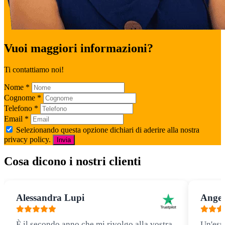
Vuoi maggiori informazioni?
Ti contattiamo noi!
Nome
*
Cognome
*
Telefono
*
Email
*
Selezionando questa opzione dichiari di aderire alla nostra
privacy policy.
Invia
Cosa dicono i nostri clienti
Alessandra Lupi
Angel
È il secondo anno che mi rivolgo alla vostra
Un'esp