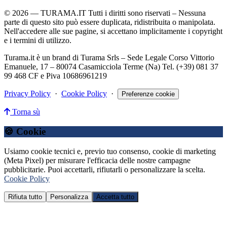
© 2026 — TURAMA.IT Tutti i diritti sono riservati – Nessuna
parte di questo sito può essere duplicata, ridistribuita o manipolata.
Nell'accedere alle sue pagine, si accettano implicitamente i copyright
e i termini di utilizzo.
Turama.it è un brand di Turama Srls – Sede Legale Corso Vittorio
Emanuele, 17 – 80074 Casamicciola Terme (Na) Tel. (+39) 081 37
99 468 CF e Piva 10686961219
Privacy Policy
·
Cookie Policy
·
Preferenze cookie
Torna sù
🍪 Cookie
Usiamo cookie tecnici e, previo tuo consenso, cookie di marketing
(Meta Pixel) per misurare l'efficacia delle nostre campagne
pubblicitarie. Puoi accettarli, rifiutarli o personalizzare la scelta.
Cookie Policy
Rifiuta tutto
Personalizza
Accetta tutto