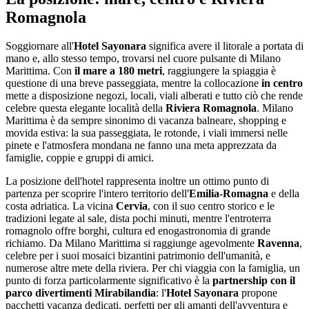
Romagnola
Soggiornare all'
Hotel Sayonara
significa avere il litorale a portata di
mano e, allo stesso tempo, trovarsi nel cuore pulsante di Milano
Marittima. Con
il mare a 180 metri
, raggiungere la spiaggia è
questione di una breve passeggiata, mentre la collocazione
in centro
mette a disposizione negozi, locali, viali alberati e tutto ciò che rende
celebre questa elegante località della
Riviera Romagnola
. Milano
Marittima è da sempre sinonimo di vacanza balneare, shopping e
movida estiva: la sua passeggiata, le rotonde, i viali immersi nelle
pinete e l'atmosfera mondana ne fanno una meta apprezzata da
famiglie, coppie e gruppi di amici.
La posizione dell'hotel rappresenta inoltre un ottimo punto di
partenza per scoprire l'intero territorio dell'
Emilia-Romagna
e della
costa adriatica. La vicina
Cervia
, con il suo centro storico e le
tradizioni legate al sale, dista pochi minuti, mentre l'entroterra
romagnolo offre borghi, cultura ed enogastronomia di grande
richiamo. Da Milano Marittima si raggiunge agevolmente
Ravenna
,
celebre per i suoi mosaici bizantini patrimonio dell'umanità, e
numerose altre mete della riviera. Per chi viaggia con la famiglia, un
punto di forza particolarmente significativo è la
partnership con il
parco divertimenti Mirabilandia
: l'
Hotel Sayonara
propone
pacchetti vacanza dedicati, perfetti per gli amanti dell'avventura e