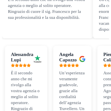
agenzia o meglio al solito operatore.
alla co
Ringrazio di cuore il sig. Francesco per la
enorme
sua professionalità e la sua disponibilità.
Frances
vacanz
disponi
Alessandra
Angela
Pie
Lupi
Capozzo
Col
È il secondo
Un’esperienza
Ass
anno che mi
veramente
cons
rivolgo alla
gradevole,
pren
vostra agenzia o
grazie alla
Ago
meglio al solito
cordialità
segu
operatore.
dell’agenzia
pass
Ringrazio di
Travellero. Un
per