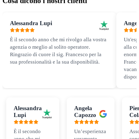
Cosa dicono i nostri clienti
Alessandra Lupi
Angel
È il secondo anno che mi rivolgo alla vostra
Un'esp
agenzia o meglio al solito operatore.
alla co
Ringrazio di cuore il sig. Francesco per la
enorme
sua professionalità e la sua disponibilità.
Frances
vacanz
disponi
Alessandra
Angela
Pie
Lupi
Capozzo
Col
È il secondo
Un’esperienza
Ass
anno che mi
veramente
cons