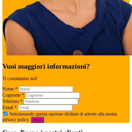
Vuoi maggiori informazioni?
Ti contattiamo noi!
Nome
*
Cognome
*
Telefono
*
Email
*
Selezionando questa opzione dichiari di aderire alla nostra
privacy policy.
Invia