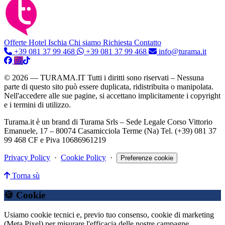
Offerte Hotel
Ischia
Chi siamo
Richiesta Contatto
+39 081 37 99 468
+39 081 37 99 468
info@turama.it
© 2026 — TURAMA.IT Tutti i diritti sono riservati – Nessuna
parte di questo sito può essere duplicata, ridistribuita o manipolata.
Nell'accedere alle sue pagine, si accettano implicitamente i copyright
e i termini di utilizzo.
Turama.it è un brand di Turama Srls – Sede Legale Corso Vittorio
Emanuele, 17 – 80074 Casamicciola Terme (Na) Tel. (+39) 081 37
99 468 CF e Piva 10686961219
Privacy Policy
·
Cookie Policy
·
Preferenze cookie
Torna sù
🍪 Cookie
Usiamo cookie tecnici e, previo tuo consenso, cookie di marketing
(Meta Pixel) per misurare l'efficacia delle nostre campagne