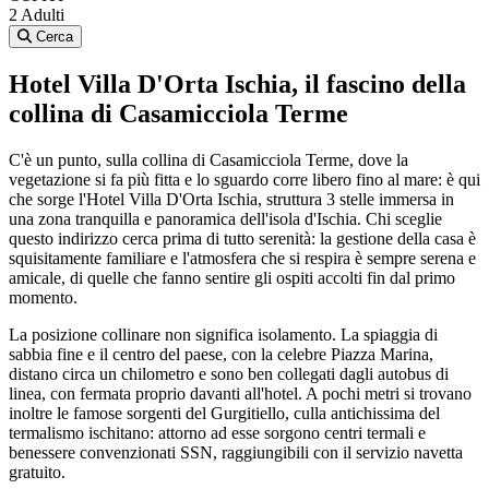
2 Adulti
Cerca
Hotel Villa D'Orta Ischia, il fascino della
collina di Casamicciola Terme
C'è un punto, sulla collina di Casamicciola Terme, dove la
vegetazione si fa più fitta e lo sguardo corre libero fino al mare: è qui
che sorge l'Hotel Villa D'Orta Ischia, struttura 3 stelle immersa in
una zona tranquilla e panoramica dell'isola d'Ischia. Chi sceglie
questo indirizzo cerca prima di tutto serenità: la gestione della casa è
squisitamente familiare e l'atmosfera che si respira è sempre serena e
amicale, di quelle che fanno sentire gli ospiti accolti fin dal primo
momento.
La posizione collinare non significa isolamento. La spiaggia di
sabbia fine e il centro del paese, con la celebre Piazza Marina,
distano circa un chilometro e sono ben collegati dagli autobus di
linea, con fermata proprio davanti all'hotel. A pochi metri si trovano
inoltre le famose sorgenti del Gurgitiello, culla antichissima del
termalismo ischitano: attorno ad esse sorgono centri termali e
benessere convenzionati SSN, raggiungibili con il servizio navetta
gratuito.