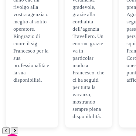
rivolgo alla
gradevole,
pren
vostra agenzia o
grazie alla
Ago
meglio al solito
cordialità
segu
operatore.
dell’agenzia
pass
Ringrazio di
Travellero. Un
per
cuore il sig.
enorme grazie
squi
Francesco per la
va in
Fran
sua
particolar
Cord
professionalità e
modo a
ones
la sua
Francesco, che
punt
disponibilità.
ci ha seguiti
affi
per tutta la
vacanza,
mostrando
sempre piena
disponibilità.