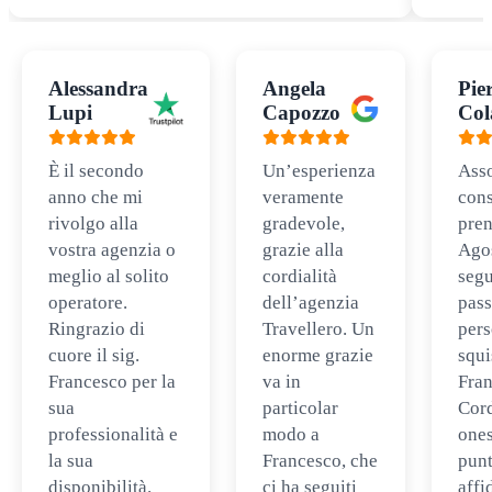
Vuoi maggiori informazioni?
Ti contattiamo noi!
Nome
*
Cognome
*
Telefono
*
Email
*
Selezionando questa opzione dichiari di aderire alla nostra
privacy policy.
Invia