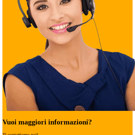
€
384,00
a soli
4.6
Hotel La Rosa
★★★
Forio d'Ischia
22/05
25/05
3
CHECK-IN
CHECK-OUT
NOTTI