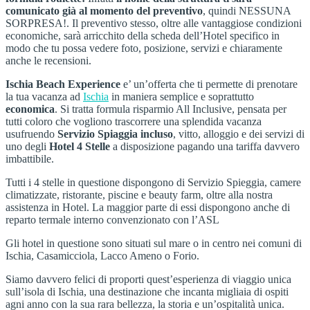
comunicato già al momento del preventivo
, quindi NESSUNA
SORPRESA!. Il preventivo stesso, oltre alle vantaggiose condizioni
economiche, sarà arricchito della scheda dell’Hotel specifico in
modo che tu possa vedere foto, posizione, servizi e chiaramente
anche le recensioni.
Ischia Beach Experience
e’ un’offerta che ti permette di prenotare
la tua vacanza ad
Ischia
in maniera semplice e soprattutto
economica
. Si tratta formula risparmio All Inclusive, pensata per
tutti coloro che vogliono trascorrere una splendida vacanza
usufruendo
Servizio Spiaggia incluso
, vitto, alloggio e dei servizi di
uno degli
Hotel 4 Stelle
a disposizione pagando una tariffa davvero
imbattibile.
Tutti i 4 stelle in questione dispongono di Servizio Spieggia, camere
climatizzate, ristorante, piscine e beauty farm, oltre alla nostra
assistenza in Hotel. La maggior parte di essi dispongono anche di
reparto termale interno convenzionato con l’ASL
Gli hotel in questione sono situati sul mare o in centro nei comuni di
Ischia, Casamicciola, Lacco Ameno o Forio.
Siamo davvero felici di proporti quest’esperienza di viaggio unica
sull’isola di Ischia, una destinazione che incanta migliaia di ospiti
agni anno con la sua rara bellezza, la storia e un’ospitalità unica.