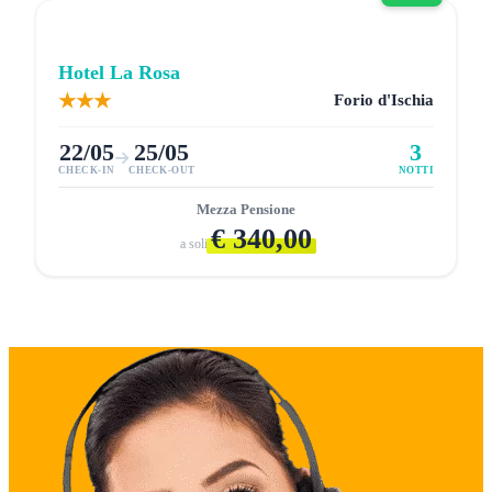
4.5
Hotel Don Pedro Ischia
★★★
Ischia Porto
22/05
25/05
3
CHECK-IN
CHECK-OUT
NOTTI
Pernottamento e Colazione