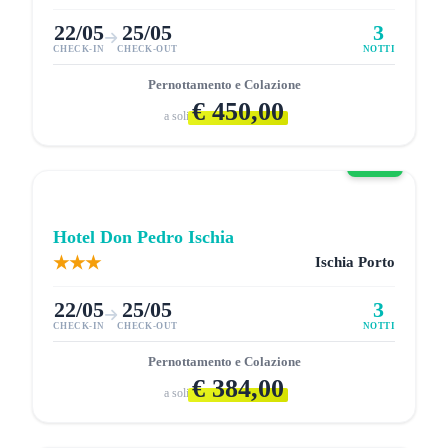
4.1
Hotel Regina Palace Ischia
★★★★
Ischia Porto
22/05
25/05
3
CHECK-IN
CHECK-OUT
NOTTI
Pernottamento e Colazione
€
450,00
a soli