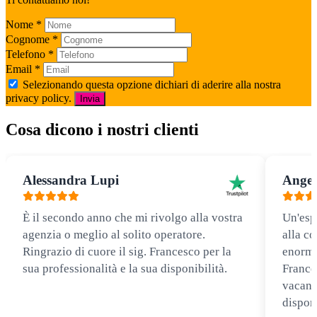
Mezza Pensione
€
340,00
a soli