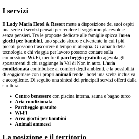
I servizi
Il
Lady Maria Hotel & Resort
mette a disposizione dei suoi ospiti
una serie di servizi pensati per rendere il soggiorno piacevole e
senza pensieri. Tra le proposte dedicate alle famiglie spicca l'
area
giochi per bambini
, uno spazio sicuro e divertente in cui i più
piccoli possono trascorrere il tempo in allegria. Gli amanti della
tecnologia e chi viaggia per lavoro possono contare sulla
connessione
Wi-Fi
, mentre il
parcheggio gratuito
agevola gli
spostamenti di chi raggiunge la Val di Non in auto. L'
aria
condizionata
contribuisce al comfort degli ambienti, e la possibilità
di soggiornare con i propri
animali
rende l'hotel una scelta inclusiva
e accogliente. Di seguito una sintesi dei principali servizi offerti dalla
struttura:
Centro benessere
con piscina interna, sauna e bagno turco
Aria condizionata
Parcheggio gratuito
Wi-Fi
Area giochi per bambini
Animali ammessi
La posizione e il territorio