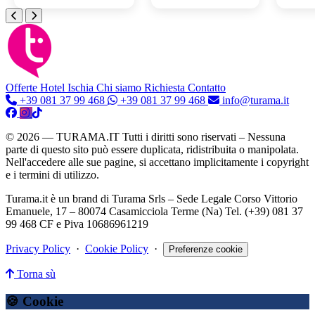
Offerte Hotel
Ischia
Chi siamo
Richiesta Contatto
+39 081 37 99 468
+39 081 37 99 468
info@turama.it
© 2026 — TURAMA.IT Tutti i diritti sono riservati – Nessuna
parte di questo sito può essere duplicata, ridistribuita o manipolata.
Nell'accedere alle sue pagine, si accettano implicitamente i copyright
e i termini di utilizzo.
Turama.it è un brand di Turama Srls – Sede Legale Corso Vittorio
Emanuele, 17 – 80074 Casamicciola Terme (Na) Tel. (+39) 081 37
99 468 CF e Piva 10686961219
Privacy Policy
·
Cookie Policy
·
Preferenze cookie
Torna sù
🍪 Cookie