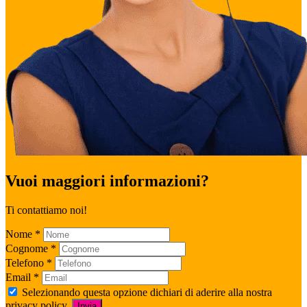
Vuoi maggiori informazioni?
Ti contattiamo noi!
Nome
*
Cognome
*
Telefono
*
Email
*
Selezionando questa opzione dichiari di aderire alla nostra
privacy policy.
Invia