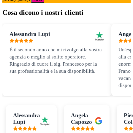
Cosa dicono i nostri clienti
Alessandra Lupi
Angel
È il secondo anno che mi rivolgo alla vostra
Un'esp
agenzia o meglio al solito operatore.
alla co
Ringrazio di cuore il sig. Francesco per la
enorme
sua professionalità e la sua disponibilità.
Frances
vacanz
disponi
Alessandra
Angela
Pie
Lupi
Capozzo
Col