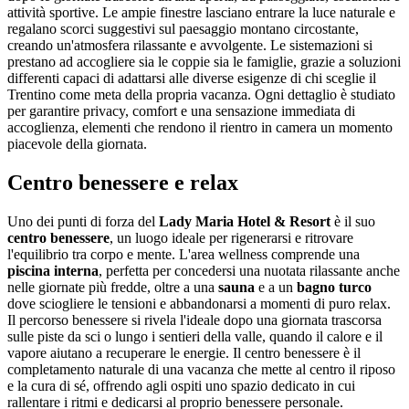
attività sportive. Le ampie finestre lasciano entrare la luce naturale e
regalano scorci suggestivi sul paesaggio montano circostante,
creando un'atmosfera rilassante e avvolgente. Le sistemazioni si
prestano ad accogliere sia le coppie sia le famiglie, grazie a soluzioni
differenti capaci di adattarsi alle diverse esigenze di chi sceglie il
Trentino come meta della propria vacanza. Ogni dettaglio è studiato
per garantire privacy, comfort e una sensazione immediata di
accoglienza, elementi che rendono il rientro in camera un momento
piacevole della giornata.
Centro benessere e relax
Uno dei punti di forza del
Lady Maria Hotel & Resort
è il suo
centro benessere
, un luogo ideale per rigenerarsi e ritrovare
l'equilibrio tra corpo e mente. L'area wellness comprende una
piscina interna
, perfetta per concedersi una nuotata rilassante anche
nelle giornate più fredde, oltre a una
sauna
e a un
bagno turco
dove sciogliere le tensioni e abbandonarsi a momenti di puro relax.
Il percorso benessere si rivela l'ideale dopo una giornata trascorsa
sulle piste da sci o lungo i sentieri della valle, quando il calore e il
vapore aiutano a recuperare le energie. Il centro benessere è il
completamento naturale di una vacanza che mette al centro il riposo
e la cura di sé, offrendo agli ospiti uno spazio dedicato in cui
rallentare i ritmi e dedicarsi al proprio benessere personale.