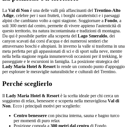
La
Val di Non
è una delle valli più affascinanti del
Trentino-Alto
Adige
, celebre per i suoi frutteti, i borghi caratteristici e i paesaggi
alpini che cambiano volto a ogni stagione. Soggiornare a
Fondo
, a
soli 300 metri dal centro, permette di vivere appieno l'autenticità di
questo territorio, tra natura incontaminata e tradizioni di montagna.
Da qui è possibile partire alla scoperta del
Lago Smeraldo
, dei
canyon scavati dai corsi d'acqua e dei numerosi sentieri che
attraversano boschi e altopiani. In inverno la valle si trasforma in una
meta perfetta per gli appassionati di sci e di sport sulla neve, mentre
nella bella stagione regala innumerevoli occasioni per il trekking, le
passeggiate e le escursioni in famiglia. La posizione strategica del
Lady Maria Hotel & Resort
lo rende un comodo punto d'appoggio
per esplorare le meraviglie naturalistiche e culturali del Trentino.
Perché sceglierlo
Il
Lady Maria Hotel & Resort
è la scelta ideale per chi cerca un
soggiorno di relax, benessere e scoperta nella meravigliosa
Val di
Non
. Ecco i principali motivi per sceglierlo:
Centro benessere
con piscina interna, sauna e bagno turco
per momenti di puro relax
Posizione comoda a
300 metri dal centro
di Fondo