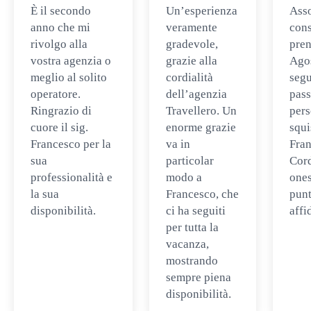
È il secondo
Un’esperienza
Ass
anno che mi
veramente
cons
rivolgo alla
gradevole,
pren
vostra agenzia o
grazie alla
Ago
meglio al solito
cordialità
segu
operatore.
dell’agenzia
pass
Ringrazio di
Travellero. Un
per
cuore il sig.
enorme grazie
squi
Francesco per la
va in
Fran
sua
particolar
Cord
professionalità e
modo a
ones
la sua
Francesco, che
punt
disponibilità.
ci ha seguiti
affi
per tutta la
vacanza,
mostrando
sempre piena
disponibilità.