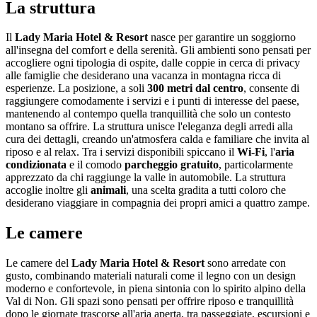
La struttura
Il
Lady Maria Hotel & Resort
nasce per garantire un soggiorno
all'insegna del comfort e della serenità. Gli ambienti sono pensati per
accogliere ogni tipologia di ospite, dalle coppie in cerca di privacy
alle famiglie che desiderano una vacanza in montagna ricca di
esperienze. La posizione, a soli
300 metri dal centro
, consente di
raggiungere comodamente i servizi e i punti di interesse del paese,
mantenendo al contempo quella tranquillità che solo un contesto
montano sa offrire. La struttura unisce l'eleganza degli arredi alla
cura dei dettagli, creando un'atmosfera calda e familiare che invita al
riposo e al relax. Tra i servizi disponibili spiccano il
Wi-Fi
, l'
aria
condizionata
e il comodo
parcheggio gratuito
, particolarmente
apprezzato da chi raggiunge la valle in automobile. La struttura
accoglie inoltre gli
animali
, una scelta gradita a tutti coloro che
desiderano viaggiare in compagnia dei propri amici a quattro zampe.
Le camere
Le camere del
Lady Maria Hotel & Resort
sono arredate con
gusto, combinando materiali naturali come il legno con un design
moderno e confortevole, in piena sintonia con lo spirito alpino della
Val di Non. Gli spazi sono pensati per offrire riposo e tranquillità
dopo le giornate trascorse all'aria aperta, tra passeggiate, escursioni e