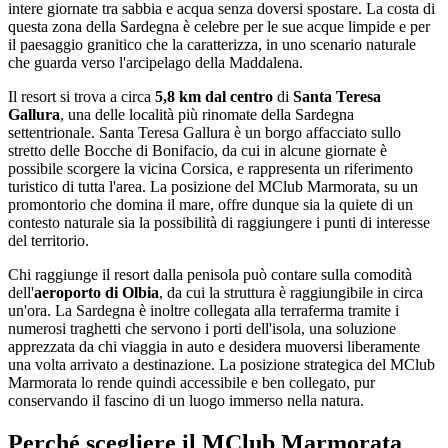
intere giornate tra sabbia e acqua senza doversi spostare. La costa di
questa zona della Sardegna è celebre per le sue acque limpide e per
il paesaggio granitico che la caratterizza, in uno scenario naturale
che guarda verso l'arcipelago della Maddalena.
Il resort si trova a circa
5,8 km dal centro
di
Santa Teresa
Gallura
, una delle località più rinomate della Sardegna
settentrionale. Santa Teresa Gallura è un borgo affacciato sullo
stretto delle Bocche di Bonifacio, da cui in alcune giornate è
possibile scorgere la vicina Corsica, e rappresenta un riferimento
turistico di tutta l'area. La posizione del MClub Marmorata, su un
promontorio che domina il mare, offre dunque sia la quiete di un
contesto naturale sia la possibilità di raggiungere i punti di interesse
del territorio.
Chi raggiunge il resort dalla penisola può contare sulla comodità
dell'
aeroporto di Olbia
, da cui la struttura è raggiungibile in circa
un'ora. La Sardegna è inoltre collegata alla terraferma tramite i
numerosi traghetti che servono i porti dell'isola, una soluzione
apprezzata da chi viaggia in auto e desidera muoversi liberamente
una volta arrivato a destinazione. La posizione strategica del MClub
Marmorata lo rende quindi accessibile e ben collegato, pur
conservando il fascino di un luogo immerso nella natura.
Perché scegliere il MClub Marmorata