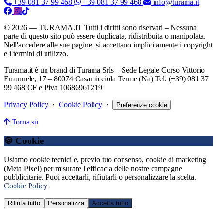
+39 081 37 99 468
+39 081 37 99 468
info@turama.it
© 2026 — TURAMA.IT Tutti i diritti sono riservati – Nessuna
parte di questo sito può essere duplicata, ridistribuita o manipolata.
Nell'accedere alle sue pagine, si accettano implicitamente i copyright
e i termini di utilizzo.
Turama.it è un brand di Turama Srls – Sede Legale Corso Vittorio
Emanuele, 17 – 80074 Casamicciola Terme (Na) Tel. (+39) 081 37
99 468 CF e Piva 10686961219
Privacy Policy
·
Cookie Policy
·
Preferenze cookie
Torna sù
🍪 Cookie
Usiamo cookie tecnici e, previo tuo consenso, cookie di marketing
(Meta Pixel) per misurare l'efficacia delle nostre campagne
pubblicitarie. Puoi accettarli, rifiutarli o personalizzare la scelta.
Cookie Policy
Rifiuta tutto
Personalizza
Accetta tutto