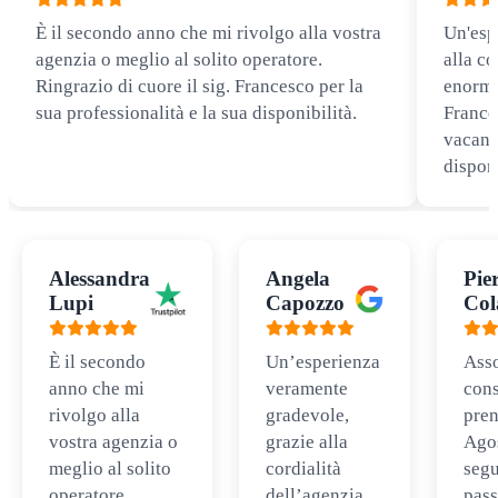
È il secondo anno che mi rivolgo alla vostra
Un'esp
agenzia o meglio al solito operatore.
alla co
Ringrazio di cuore il sig. Francesco per la
enorme
sua professionalità e la sua disponibilità.
Frances
vacanz
disponi
Alessandra
Angela
Pie
Lupi
Capozzo
Col
È il secondo
Un’esperienza
Ass
anno che mi
veramente
cons
rivolgo alla
gradevole,
pren
vostra agenzia o
grazie alla
Ago
meglio al solito
cordialità
segu
operatore.
dell’agenzia
pass