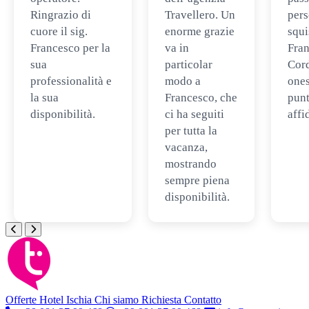
Ringrazio di
Travellero. Un
per
cuore il sig.
enorme grazie
squi
Francesco per la
va in
Fran
sua
particolar
Cord
professionalità e
modo a
ones
la sua
Francesco, che
punt
disponibilità.
ci ha seguiti
affi
per tutta la
vacanza,
mostrando
sempre piena
disponibilità.
Offerte Hotel
Ischia
Chi siamo
Richiesta Contatto