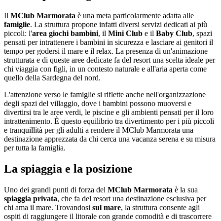
Il
MClub Marmorata
è una meta particolarmente adatta alle
famiglie
. La struttura propone infatti diversi servizi dedicati ai più
piccoli: l'
area giochi bambini
, il
Mini Club
e il
Baby Club
, spazi
pensati per intrattenere i bambini in sicurezza e lasciare ai genitori il
tempo per godersi il mare e il relax. La presenza di un'animazione
strutturata e di queste aree dedicate fa del resort una scelta ideale per
chi viaggia con figli, in un contesto naturale e all'aria aperta come
quello della Sardegna del nord.
L'attenzione verso le famiglie si riflette anche nell'organizzazione
degli spazi del villaggio, dove i bambini possono muoversi e
divertirsi tra le aree verdi, le piscine e gli ambienti pensati per il loro
intrattenimento. È questo equilibrio tra divertimento per i più piccoli
e tranquillità per gli adulti a rendere il MClub Marmorata una
destinazione apprezzata da chi cerca una vacanza serena e su misura
per tutta la famiglia.
La spiaggia e la posizione
Uno dei grandi punti di forza del
MClub Marmorata
è la sua
spiaggia privata
, che fa del resort una destinazione esclusiva per
chi ama il mare. Trovandosi
sul mare
, la struttura consente agli
ospiti di raggiungere il litorale con grande comodità e di trascorrere