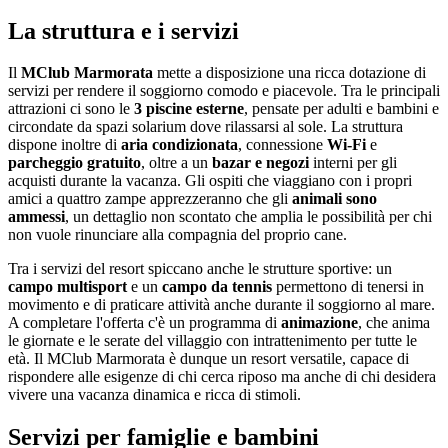
La struttura e i servizi
Il
MClub Marmorata
mette a disposizione una ricca dotazione di
servizi per rendere il soggiorno comodo e piacevole. Tra le principali
attrazioni ci sono le
3 piscine esterne
, pensate per adulti e bambini e
circondate da spazi solarium dove rilassarsi al sole. La struttura
dispone inoltre di
aria condizionata
, connessione
Wi-Fi
e
parcheggio gratuito
, oltre a un
bazar e negozi
interni per gli
acquisti durante la vacanza. Gli ospiti che viaggiano con i propri
amici a quattro zampe apprezzeranno che gli
animali sono
ammessi
, un dettaglio non scontato che amplia le possibilità per chi
non vuole rinunciare alla compagnia del proprio cane.
Tra i servizi del resort spiccano anche le strutture sportive: un
campo multisport
e un
campo da tennis
permettono di tenersi in
movimento e di praticare attività anche durante il soggiorno al mare.
A completare l'offerta c'è un programma di
animazione
, che anima
le giornate e le serate del villaggio con intrattenimento per tutte le
età. Il MClub Marmorata è dunque un resort versatile, capace di
rispondere alle esigenze di chi cerca riposo ma anche di chi desidera
vivere una vacanza dinamica e ricca di stimoli.
Servizi per famiglie e bambini