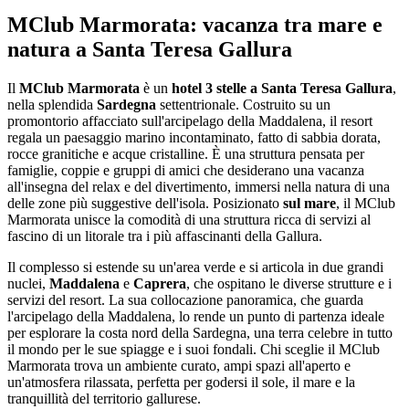
MClub Marmorata: vacanza tra mare e
natura a Santa Teresa Gallura
Il
MClub Marmorata
è un
hotel 3 stelle a Santa Teresa Gallura
,
nella splendida
Sardegna
settentrionale. Costruito su un
promontorio affacciato sull'arcipelago della Maddalena, il resort
regala un paesaggio marino incontaminato, fatto di sabbia dorata,
rocce granitiche e acque cristalline. È una struttura pensata per
famiglie, coppie e gruppi di amici che desiderano una vacanza
all'insegna del relax e del divertimento, immersi nella natura di una
delle zone più suggestive dell'isola. Posizionato
sul mare
, il MClub
Marmorata unisce la comodità di una struttura ricca di servizi al
fascino di un litorale tra i più affascinanti della Gallura.
Il complesso si estende su un'area verde e si articola in due grandi
nuclei,
Maddalena
e
Caprera
, che ospitano le diverse strutture e i
servizi del resort. La sua collocazione panoramica, che guarda
l'arcipelago della Maddalena, lo rende un punto di partenza ideale
per esplorare la costa nord della Sardegna, una terra celebre in tutto
il mondo per le sue spiagge e i suoi fondali. Chi sceglie il MClub
Marmorata trova un ambiente curato, ampi spazi all'aperto e
un'atmosfera rilassata, perfetta per godersi il sole, il mare e la
tranquillità del territorio gallurese.