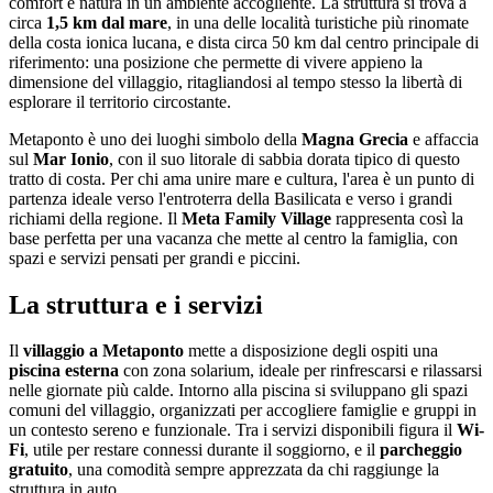
comfort e natura in un ambiente accogliente. La struttura si trova a
circa
1,5 km dal mare
, in una delle località turistiche più rinomate
della costa ionica lucana, e dista circa 50 km dal centro principale di
riferimento: una posizione che permette di vivere appieno la
dimensione del villaggio, ritagliandosi al tempo stesso la libertà di
esplorare il territorio circostante.
Metaponto è uno dei luoghi simbolo della
Magna Grecia
e affaccia
sul
Mar Ionio
, con il suo litorale di sabbia dorata tipico di questo
tratto di costa. Per chi ama unire mare e cultura, l'area è un punto di
partenza ideale verso l'entroterra della Basilicata e verso i grandi
richiami della regione. Il
Meta Family Village
rappresenta così la
base perfetta per una vacanza che mette al centro la famiglia, con
spazi e servizi pensati per grandi e piccini.
La struttura e i servizi
Il
villaggio a Metaponto
mette a disposizione degli ospiti una
piscina esterna
con zona solarium, ideale per rinfrescarsi e rilassarsi
nelle giornate più calde. Intorno alla piscina si sviluppano gli spazi
comuni del villaggio, organizzati per accogliere famiglie e gruppi in
un contesto sereno e funzionale. Tra i servizi disponibili figura il
Wi-
Fi
, utile per restare connessi durante il soggiorno, e il
parcheggio
gratuito
, una comodità sempre apprezzata da chi raggiunge la
struttura in auto.