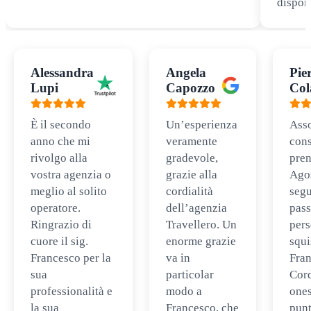
disponi
Alessandra
Angela
Pie
Lupi
Capozzo
Col
È il secondo
Un’esperienza
Ass
anno che mi
veramente
cons
rivolgo alla
gradevole,
pren
vostra agenzia o
grazie alla
Ago
meglio al solito
cordialità
segu
operatore.
dell’agenzia
pass
Ringrazio di
Travellero. Un
per
cuore il sig.
enorme grazie
squi
Francesco per la
va in
Fran
sua
particolar
Cord
professionalità e
modo a
ones
la sua
Francesco, che
punt