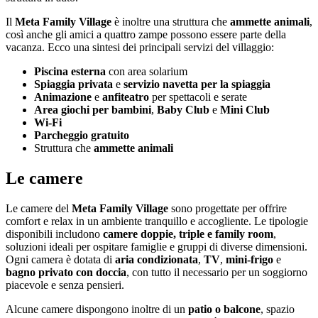
Il
Meta Family Village
è inoltre una struttura che
ammette animali
,
così anche gli amici a quattro zampe possono essere parte della
vacanza. Ecco una sintesi dei principali servizi del villaggio:
Piscina esterna
con area solarium
Spiaggia privata
e
servizio navetta per la spiaggia
Animazione
e
anfiteatro
per spettacoli e serate
Area giochi per bambini
,
Baby Club
e
Mini Club
Wi-Fi
Parcheggio gratuito
Struttura che
ammette animali
Le camere
Le camere del
Meta Family Village
sono progettate per offrire
comfort e relax in un ambiente tranquillo e accogliente. Le tipologie
disponibili includono
camere doppie, triple e family room
,
soluzioni ideali per ospitare famiglie e gruppi di diverse dimensioni.
Ogni camera è dotata di
aria condizionata
,
TV
,
mini-frigo
e
bagno privato con doccia
, con tutto il necessario per un soggiorno
piacevole e senza pensieri.
Alcune camere dispongono inoltre di un
patio o balcone
, spazio