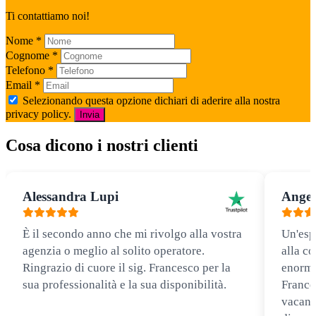
Ti contattiamo noi!
Nome
*
Cognome
*
Telefono
*
Email
*
Selezionando questa opzione dichiari di aderire alla nostra
privacy policy.
Invia
Cosa dicono i nostri clienti
Alessandra Lupi
Angel
È il secondo anno che mi rivolgo alla vostra
Un'esp
agenzia o meglio al solito operatore.
alla co
Ringrazio di cuore il sig. Francesco per la
enorme
sua professionalità e la sua disponibilità.
Frances
vacanz