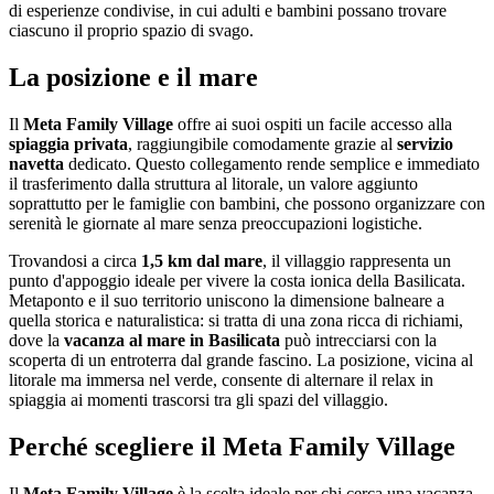
di esperienze condivise, in cui adulti e bambini possano trovare
ciascuno il proprio spazio di svago.
La posizione e il mare
Il
Meta Family Village
offre ai suoi ospiti un facile accesso alla
spiaggia privata
, raggiungibile comodamente grazie al
servizio
navetta
dedicato. Questo collegamento rende semplice e immediato
il trasferimento dalla struttura al litorale, un valore aggiunto
soprattutto per le famiglie con bambini, che possono organizzare con
serenità le giornate al mare senza preoccupazioni logistiche.
Trovandosi a circa
1,5 km dal mare
, il villaggio rappresenta un
punto d'appoggio ideale per vivere la costa ionica della Basilicata.
Metaponto e il suo territorio uniscono la dimensione balneare a
quella storica e naturalistica: si tratta di una zona ricca di richiami,
dove la
vacanza al mare in Basilicata
può intrecciarsi con la
scoperta di un entroterra dal grande fascino. La posizione, vicina al
litorale ma immersa nel verde, consente di alternare il relax in
spiaggia ai momenti trascorsi tra gli spazi del villaggio.
Perché scegliere il Meta Family Village
Il
Meta Family Village
è la scelta ideale per chi cerca una vacanza