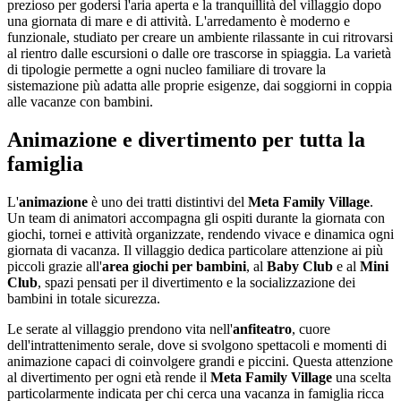
prezioso per godersi l'aria aperta e la tranquillità del villaggio dopo
una giornata di mare e di attività. L'arredamento è moderno e
funzionale, studiato per creare un ambiente rilassante in cui ritrovarsi
al rientro dalle escursioni o dalle ore trascorse in spiaggia. La varietà
di tipologie permette a ogni nucleo familiare di trovare la
sistemazione più adatta alle proprie esigenze, dai soggiorni in coppia
alle vacanze con bambini.
Animazione e divertimento per tutta la
famiglia
L'
animazione
è uno dei tratti distintivi del
Meta Family Village
.
Un team di animatori accompagna gli ospiti durante la giornata con
giochi, tornei e attività organizzate, rendendo vivace e dinamica ogni
giornata di vacanza. Il villaggio dedica particolare attenzione ai più
piccoli grazie all'
area giochi per bambini
, al
Baby Club
e al
Mini
Club
, spazi pensati per il divertimento e la socializzazione dei
bambini in totale sicurezza.
Le serate al villaggio prendono vita nell'
anfiteatro
, cuore
dell'intrattenimento serale, dove si svolgono spettacoli e momenti di
animazione capaci di coinvolgere grandi e piccini. Questa attenzione
al divertimento per ogni età rende il
Meta Family Village
una scelta
particolarmente indicata per chi cerca una vacanza in famiglia ricca