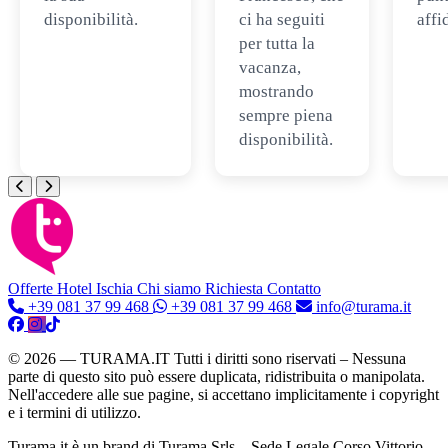
disponibilità.
ci ha seguiti
affi
per tutta la
vacanza,
mostrando
sempre piena
disponibilità.
Offerte Hotel
Ischia
Chi siamo
Richiesta Contatto
+39 081 37 99 468
+39 081 37 99 468
info@turama.it
© 2026 — TURAMA.IT Tutti i diritti sono riservati – Nessuna
parte di questo sito può essere duplicata, ridistribuita o manipolata.
Nell'accedere alle sue pagine, si accettano implicitamente i copyright
e i termini di utilizzo.
Turama.it è un brand di Turama Srls – Sede Legale Corso Vittorio