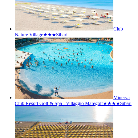
Club
Nature Village★★★
Sibari
Minerva
Club Resort Golf & Spa - Villaggio Maregolf★★★★
Sibari