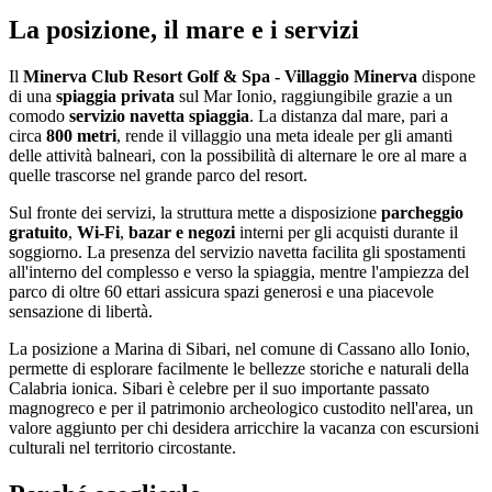
La posizione, il mare e i servizi
Il
Minerva Club Resort Golf & Spa - Villaggio Minerva
dispone
di una
spiaggia privata
sul Mar Ionio, raggiungibile grazie a un
comodo
servizio navetta spiaggia
. La distanza dal mare, pari a
circa
800 metri
, rende il villaggio una meta ideale per gli amanti
delle attività balneari, con la possibilità di alternare le ore al mare a
quelle trascorse nel grande parco del resort.
Sul fronte dei servizi, la struttura mette a disposizione
parcheggio
gratuito
,
Wi-Fi
,
bazar e negozi
interni per gli acquisti durante il
soggiorno. La presenza del servizio navetta facilita gli spostamenti
all'interno del complesso e verso la spiaggia, mentre l'ampiezza del
parco di oltre 60 ettari assicura spazi generosi e una piacevole
sensazione di libertà.
La posizione a Marina di Sibari, nel comune di Cassano allo Ionio,
permette di esplorare facilmente le bellezze storiche e naturali della
Calabria ionica. Sibari è celebre per il suo importante passato
magnogreco e per il patrimonio archeologico custodito nell'area, un
valore aggiunto per chi desidera arricchire la vacanza con escursioni
culturali nel territorio circostante.