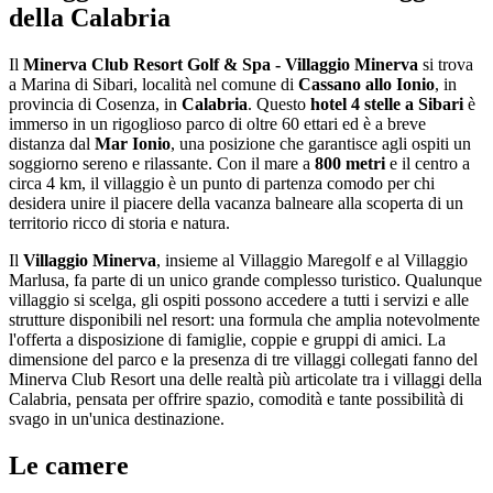
della Calabria
Il
Minerva Club Resort Golf & Spa - Villaggio Minerva
si trova
a Marina di Sibari, località nel comune di
Cassano allo Ionio
, in
provincia di Cosenza, in
Calabria
. Questo
hotel 4 stelle a Sibari
è
immerso in un rigoglioso parco di oltre 60 ettari ed è a breve
distanza dal
Mar Ionio
, una posizione che garantisce agli ospiti un
soggiorno sereno e rilassante. Con il mare a
800 metri
e il centro a
circa 4 km, il villaggio è un punto di partenza comodo per chi
desidera unire il piacere della vacanza balneare alla scoperta di un
territorio ricco di storia e natura.
Il
Villaggio Minerva
, insieme al Villaggio Maregolf e al Villaggio
Marlusa, fa parte di un unico grande complesso turistico. Qualunque
villaggio si scelga, gli ospiti possono accedere a tutti i servizi e alle
strutture disponibili nel resort: una formula che amplia notevolmente
l'offerta a disposizione di famiglie, coppie e gruppi di amici. La
dimensione del parco e la presenza di tre villaggi collegati fanno del
Minerva Club Resort una delle realtà più articolate tra i villaggi della
Calabria, pensata per offrire spazio, comodità e tante possibilità di
svago in un'unica destinazione.
Le camere