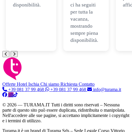
disponibilità.
ci ha seguiti
affi
per tutta la
vacanza,
mostrando
sempre piena
disponibilità.
Offerte Hotel
Ischia
Chi siamo
Richiesta Contatto
+39 081 37 99 468
+39 081 37 99 468
info@turama.it
© 2026 — TURAMA.IT Tutti i diritti sono riservati – Nessuna
parte di questo sito può essere duplicata, ridistribuita o manipolata.
Nell'accedere alle sue pagine, si accettano implicitamente i copyright
e i termini di utilizzo.
Turama.it è un brand di Turama Srls – Sede Legale Corso Vittorio