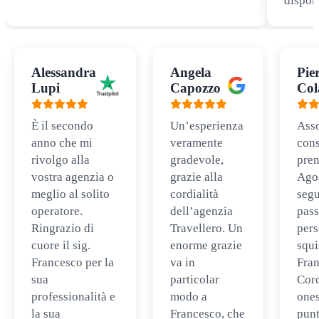
disponi
Alessandra
Angela
Pie
Lupi
Capozzo
Col
È il secondo
Un’esperienza
Ass
anno che mi
veramente
cons
rivolgo alla
gradevole,
pren
vostra agenzia o
grazie alla
Ago
meglio al solito
cordialità
segu
operatore.
dell’agenzia
pass
Ringrazio di
Travellero. Un
per
cuore il sig.
enorme grazie
squi
Francesco per la
va in
Fran
sua
particolar
Cord
professionalità e
modo a
ones
la sua
Francesco, che
punt