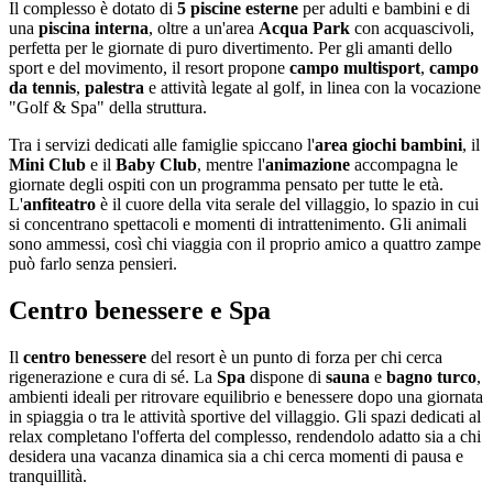
Il complesso è dotato di
5 piscine esterne
per adulti e bambini e di
una
piscina interna
, oltre a un'area
Acqua Park
con acquascivoli,
perfetta per le giornate di puro divertimento. Per gli amanti dello
sport e del movimento, il resort propone
campo multisport
,
campo
da tennis
,
palestra
e attività legate al golf, in linea con la vocazione
"Golf & Spa" della struttura.
Tra i servizi dedicati alle famiglie spiccano l'
area giochi bambini
, il
Mini Club
e il
Baby Club
, mentre l'
animazione
accompagna le
giornate degli ospiti con un programma pensato per tutte le età.
L'
anfiteatro
è il cuore della vita serale del villaggio, lo spazio in cui
si concentrano spettacoli e momenti di intrattenimento. Gli animali
sono ammessi, così chi viaggia con il proprio amico a quattro zampe
può farlo senza pensieri.
Centro benessere e Spa
Il
centro benessere
del resort è un punto di forza per chi cerca
rigenerazione e cura di sé. La
Spa
dispone di
sauna
e
bagno turco
,
ambienti ideali per ritrovare equilibrio e benessere dopo una giornata
in spiaggia o tra le attività sportive del villaggio. Gli spazi dedicati al
relax completano l'offerta del complesso, rendendolo adatto sia a chi
desidera una vacanza dinamica sia a chi cerca momenti di pausa e
tranquillità.