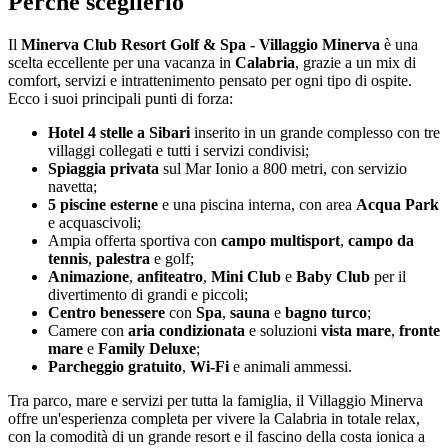
Perché sceglierlo
Il
Minerva Club Resort Golf & Spa - Villaggio Minerva
è una
scelta eccellente per una vacanza in
Calabria
, grazie a un mix di
comfort, servizi e intrattenimento pensato per ogni tipo di ospite.
Ecco i suoi principali punti di forza:
Hotel 4 stelle a Sibari
inserito in un grande complesso con tre
villaggi collegati e tutti i servizi condivisi;
Spiaggia privata
sul Mar Ionio a 800 metri, con servizio
navetta;
5 piscine esterne
e una piscina interna, con area
Acqua Park
e acquascivoli;
Ampia offerta sportiva con
campo multisport
,
campo da
tennis
,
palestra
e golf;
Animazione
,
anfiteatro
,
Mini Club
e
Baby Club
per il
divertimento di grandi e piccoli;
Centro benessere
con
Spa
,
sauna
e
bagno turco
;
Camere con
aria condizionata
e soluzioni
vista mare
,
fronte
mare
e
Family Deluxe
;
Parcheggio gratuito
,
Wi-Fi
e animali ammessi.
Tra parco, mare e servizi per tutta la famiglia, il Villaggio Minerva
offre un'esperienza completa per vivere la Calabria in totale relax,
con la comodità di un grande resort e il fascino della costa ionica a