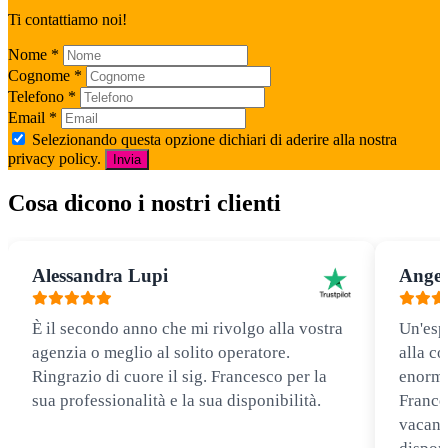
Ti contattiamo noi!
Nome
*
Cognome
*
Telefono
*
Email
*
Selezionando questa opzione dichiari di aderire alla nostra
privacy policy.
Invia
Cosa dicono i nostri clienti
Alessandra Lupi
Angel
È il secondo anno che mi rivolgo alla vostra
Un'esp
agenzia o meglio al solito operatore.
alla co
Ringrazio di cuore il sig. Francesco per la
enorme
sua professionalità e la sua disponibilità.
Frances
vacanz