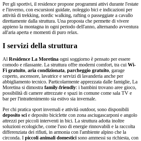
Per gli sportivi, il residence propone programmi attivi durante l'estate
e l'inverno, con escursioni guidate, noleggio bici e indicazioni per
attività di trekking, nordic walking, rafting o passeggiate a cavallo
direttamente dalla struttura. Una proposta che permette di vivere
appieno la montagna in ogni periodo dell'anno, alternando avventura
all'aria aperta e momenti di puro relax.
I servizi della struttura
Al
Residence La Moretina
ogni soggiorno è pensato per essere
comodo e rilassante. La struttura offre moderni comfort, tra cui
Wi-
Fi gratuito
,
aria condizionata
,
parcheggio gratuito
, garage
coperto, ascensore, lavatrice e servizi di lavanderia anche per
abbigliamento tecnico. Particolarmente apprezzata dalle famiglie, La
Moretina si dimostra
family-friendly
: i bambini trovano aree gioco,
possibilità di camere attrezzate e spazi in comune come sala TV e
bar per l'intrattenimento sia estivo sia invernale.
Per chi pratica sport invernali e attività outdoor, sono disponibili
deposito sci
e deposito biciclette con zona asciugascarponi e angolo
attrezzi per piccoli interventi in bici. La struttura adotta inoltre
soluzioni ecologiche, come l'uso di energie rinnovabili e la raccolta
differenziata dei rifiuti, in armonia con l'ambiente alpino che la
circonda. I
piccoli animali domestici
sono ammessi su richiesta, con