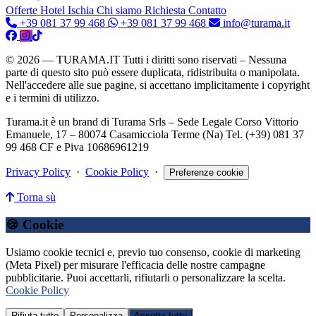
Offerte Hotel
Ischia
Chi siamo
Richiesta Contatto
+39 081 37 99 468
+39 081 37 99 468
info@turama.it
© 2026 — TURAMA.IT Tutti i diritti sono riservati – Nessuna
parte di questo sito può essere duplicata, ridistribuita o manipolata.
Nell'accedere alle sue pagine, si accettano implicitamente i copyright
e i termini di utilizzo.
Turama.it è un brand di Turama Srls – Sede Legale Corso Vittorio
Emanuele, 17 – 80074 Casamicciola Terme (Na) Tel. (+39) 081 37
99 468 CF e Piva 10686961219
Privacy Policy
·
Cookie Policy
·
Preferenze cookie
Torna sù
🍪 Cookie
Usiamo cookie tecnici e, previo tuo consenso, cookie di marketing
(Meta Pixel) per misurare l'efficacia delle nostre campagne
pubblicitarie. Puoi accettarli, rifiutarli o personalizzare la scelta.
Cookie Policy
Rifiuta tutto
Personalizza
Accetta tutto