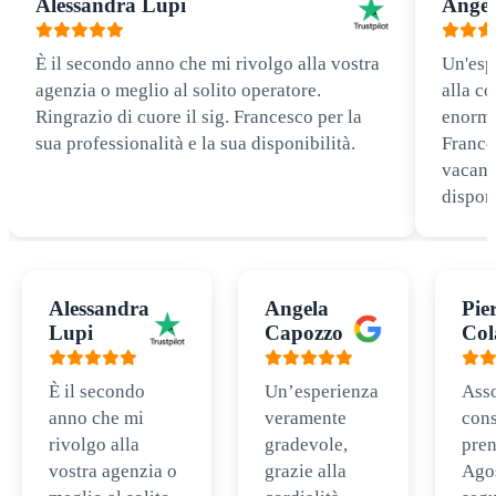
Alessandra Lupi
Angel
È il secondo anno che mi rivolgo alla vostra
Un'esp
agenzia o meglio al solito operatore.
alla co
Ringrazio di cuore il sig. Francesco per la
enorme
sua professionalità e la sua disponibilità.
Frances
vacanz
disponi
Alessandra
Angela
Pie
Lupi
Capozzo
Col
È il secondo
Un’esperienza
Ass
anno che mi
veramente
cons
rivolgo alla
gradevole,
pren
vostra agenzia o
grazie alla
Ago