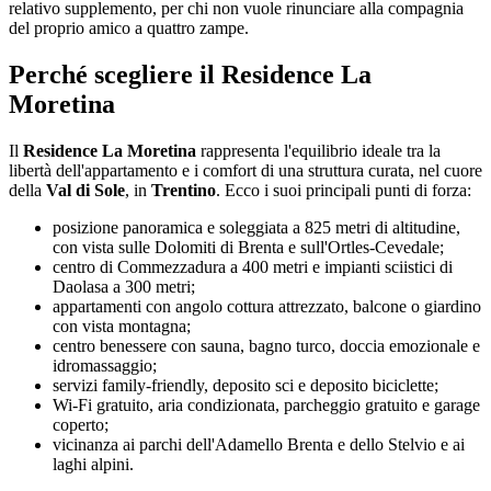
relativo supplemento, per chi non vuole rinunciare alla compagnia
del proprio amico a quattro zampe.
Perché scegliere il Residence La
Moretina
Il
Residence La Moretina
rappresenta l'equilibrio ideale tra la
libertà dell'appartamento e i comfort di una struttura curata, nel cuore
della
Val di Sole
, in
Trentino
. Ecco i suoi principali punti di forza:
posizione panoramica e soleggiata a 825 metri di altitudine,
con vista sulle Dolomiti di Brenta e sull'Ortles-Cevedale;
centro di Commezzadura a 400 metri e impianti sciistici di
Daolasa a 300 metri;
appartamenti con angolo cottura attrezzato, balcone o giardino
con vista montagna;
centro benessere con sauna, bagno turco, doccia emozionale e
idromassaggio;
servizi family-friendly, deposito sci e deposito biciclette;
Wi-Fi gratuito, aria condizionata, parcheggio gratuito e garage
coperto;
vicinanza ai parchi dell'Adamello Brenta e dello Stelvio e ai
laghi alpini.