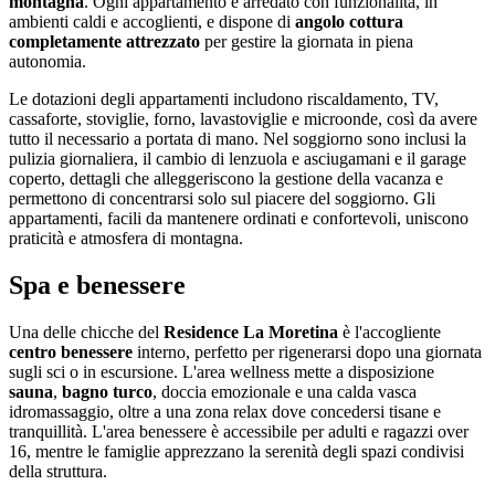
montagna
. Ogni appartamento è arredato con funzionalità, in
ambienti caldi e accoglienti, e dispone di
angolo cottura
completamente attrezzato
per gestire la giornata in piena
autonomia.
Le dotazioni degli appartamenti includono riscaldamento, TV,
cassaforte, stoviglie, forno, lavastoviglie e microonde, così da avere
tutto il necessario a portata di mano. Nel soggiorno sono inclusi la
pulizia giornaliera, il cambio di lenzuola e asciugamani e il garage
coperto, dettagli che alleggeriscono la gestione della vacanza e
permettono di concentrarsi solo sul piacere del soggiorno. Gli
appartamenti, facili da mantenere ordinati e confortevoli, uniscono
praticità e atmosfera di montagna.
Spa e benessere
Una delle chicche del
Residence La Moretina
è l'accogliente
centro benessere
interno, perfetto per rigenerarsi dopo una giornata
sugli sci o in escursione. L'area wellness mette a disposizione
sauna
,
bagno turco
, doccia emozionale e una calda vasca
idromassaggio, oltre a una zona relax dove concedersi tisane e
tranquillità. L'area benessere è accessibile per adulti e ragazzi over
16, mentre le famiglie apprezzano la serenità degli spazi condivisi
della struttura.