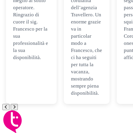
meglio al solito
cordialità
segu
operatore.
dell’agenzia
pass
Ringrazio di
Travellero. Un
per
cuore il sig.
enorme grazie
squi
Francesco per la
va in
Fran
sua
particolar
Cord
professionalità e
modo a
ones
la sua
Francesco, che
punt
disponibilità.
ci ha seguiti
affi
per tutta la
vacanza,
mostrando
sempre piena
disponibilità.