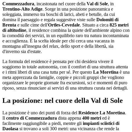
Commezzadura
, incastonata nel cuore della
Val di Sole
, in
Trentino-Alto Adige
. Sorge in una posizione panoramica e
soleggiata, immerso tra boschi di larici, abeti e betulle, da cui
domina il paesaggio e regala suggestive viste sulle
Dolomiti di
Brenta
e sulle cime dell'
Ortles-Cevedale
. Situato a circa
825 metri
di altitudine
, il residence combina la quiete dell'ambiente alpino con
la comodità dei servizi, in un equilibrio raro tra natura incontaminata
e accoglienza. È la scelta ideale per chi cerca una vacanza in
montagna all'insegna del relax, dello sport e della libertà, sia
d'inverno sia d'estate.
La formula del residence è pensata per chi desidera vivere il
soggiorno in totale autonomia, con il comfort di una struttura attenta
e i ritmi liberi di una casa tutta per sé. Per questo
La Moretina
è una
meta apprezzata da famiglie, coppie e piccoli gruppi che vogliono
organizzare le proprie giornate fra escursioni, sci e momenti di puro
riposo, senza rinunciare ai servizi di una struttura curata nei dettagli.
La posizione: nel cuore della Val di Sole
La posizione è uno dei punti di forza del
Residence La Moretina
.
Il
centro di Commezzadura
dista appena
400 metri
ed è
facilmente raggiungibile a piedi, mentre gli
impianti sciistici di
Daolasa
si trovano a soli 300 metri: una vicinanza che rende la