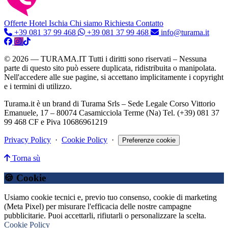
Offerte Hotel
Ischia
Chi siamo
Richiesta Contatto
+39 081 37 99 468
+39 081 37 99 468
info@turama.it
© 2026 — TURAMA.IT Tutti i diritti sono riservati – Nessuna
parte di questo sito può essere duplicata, ridistribuita o manipolata.
Nell'accedere alle sue pagine, si accettano implicitamente i copyright
e i termini di utilizzo.
Turama.it è un brand di Turama Srls – Sede Legale Corso Vittorio
Emanuele, 17 – 80074 Casamicciola Terme (Na) Tel. (+39) 081 37
99 468 CF e Piva 10686961219
Privacy Policy
·
Cookie Policy
·
Preferenze cookie
Torna sù
🍪 Cookie
Usiamo cookie tecnici e, previo tuo consenso, cookie di marketing
(Meta Pixel) per misurare l'efficacia delle nostre campagne
pubblicitarie. Puoi accettarli, rifiutarli o personalizzare la scelta.
Cookie Policy