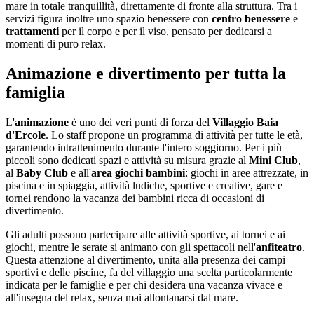
mare in totale tranquillità, direttamente di fronte alla struttura. Tra i
servizi figura inoltre uno spazio benessere con
centro benessere
e
trattamenti
per il corpo e per il viso, pensato per dedicarsi a
momenti di puro relax.
Animazione e divertimento per tutta la
famiglia
L'
animazione
è uno dei veri punti di forza del
Villaggio Baia
d'Ercole
. Lo staff propone un programma di attività per tutte le età,
garantendo intrattenimento durante l'intero soggiorno. Per i più
piccoli sono dedicati spazi e attività su misura grazie al
Mini Club
,
al
Baby Club
e all'
area giochi bambini
: giochi in aree attrezzate, in
piscina e in spiaggia, attività ludiche, sportive e creative, gare e
tornei rendono la vacanza dei bambini ricca di occasioni di
divertimento.
Gli adulti possono partecipare alle attività sportive, ai tornei e ai
giochi, mentre le serate si animano con gli spettacoli nell'
anfiteatro
.
Questa attenzione al divertimento, unita alla presenza dei campi
sportivi e delle piscine, fa del villaggio una scelta particolarmente
indicata per le famiglie e per chi desidera una vacanza vivace e
all'insegna del relax, senza mai allontanarsi dal mare.