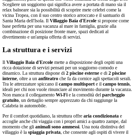
Scegliere un soggiorno qui significa avere a portata di mano sia il
relax balneare sia la possibilità di scoprire mete celebri come la
vicina Tropea, con il suo centro storico arroccato e il santuario di
Santa Maria dell'Isola. Il
Villaggio Baia d'Ercole
si propone come
base perfetta per una vacanza al mare in famiglia, grazie alla
combinazione di posizione fronte mare, spazi dedicati al
divertimento e un'ampia offerta di servizi.
La struttura e i servizi
Il
Villaggio Baia d'Ercole
mette a disposizione degli ospiti una
ricca dotazione di servizi pensati per un soggiorno comodo e
dinamico. La struttura dispone di
2 piscine esterne
e di
2 piscine
interne
, oltre a un
anfiteatro
che fa da cornice agli spettacoli serali.
Tra le attrezzature spiccano il
campo multisport
e il
campo tennis
,
ideali per chi non vuole rinunciare al movimento durante la vacanza.
Non manca il collegamento
Wi-Fi
e la comodità del
parcheggio
gratuito
, un dettaglio sempre apprezzato da chi raggiunge la
Calabria in automobile.
Per il comfort quotidiano, la struttura offre
aria condizionata
e
accoglie anche chi viaggia con i propri amici a quattro zampe, dal
momento che gli
animali sono ammessi
. Una nota distintiva del
villaggio è la
spiaggia privata
, che consente agli ospiti di vivere il