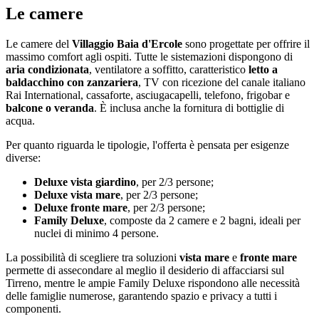
Le camere
Le camere del
Villaggio Baia d'Ercole
sono progettate per offrire il
massimo comfort agli ospiti. Tutte le sistemazioni dispongono di
aria condizionata
, ventilatore a soffitto, caratteristico
letto a
baldacchino con zanzariera
, TV con ricezione del canale italiano
Rai International, cassaforte, asciugacapelli, telefono, frigobar e
balcone o veranda
. È inclusa anche la fornitura di bottiglie di
acqua.
Per quanto riguarda le tipologie, l'offerta è pensata per esigenze
diverse:
Deluxe vista giardino
, per 2/3 persone;
Deluxe vista mare
, per 2/3 persone;
Deluxe fronte mare
, per 2/3 persone;
Family Deluxe
, composte da 2 camere e 2 bagni, ideali per
nuclei di minimo 4 persone.
La possibilità di scegliere tra soluzioni
vista mare
e
fronte mare
permette di assecondare al meglio il desiderio di affacciarsi sul
Tirreno, mentre le ampie Family Deluxe rispondono alle necessità
delle famiglie numerose, garantendo spazio e privacy a tutti i
componenti.