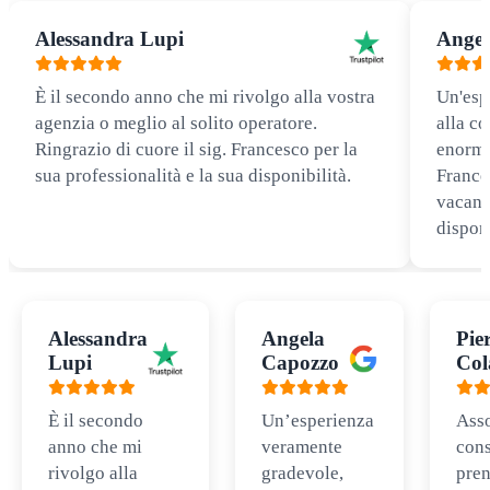
Alessandra Lupi
Angel
È il secondo anno che mi rivolgo alla vostra
Un'esp
agenzia o meglio al solito operatore.
alla co
Ringrazio di cuore il sig. Francesco per la
enorme
sua professionalità e la sua disponibilità.
Frances
vacanz
disponi
Alessandra
Angela
Pie
Lupi
Capozzo
Col
È il secondo
Un’esperienza
Ass
anno che mi
veramente
cons
rivolgo alla
gradevole,
pren