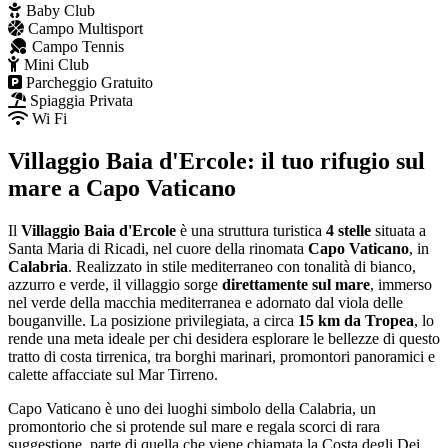
Baby Club
Campo Multisport
Campo Tennis
Mini Club
Parcheggio Gratuito
Spiaggia Privata
Wi Fi
Villaggio Baia d'Ercole: il tuo rifugio sul
mare a Capo Vaticano
Il
Villaggio Baia d'Ercole
è una struttura turistica
4 stelle
situata a
Santa Maria di Ricadi, nel cuore della rinomata
Capo Vaticano
, in
Calabria
. Realizzato in stile mediterraneo con tonalità di bianco,
azzurro e verde, il villaggio sorge
direttamente sul mare
, immerso
nel verde della macchia mediterranea e adornato dal viola delle
bouganville. La posizione privilegiata, a circa
15 km da Tropea
, lo
rende una meta ideale per chi desidera esplorare le bellezze di questo
tratto di costa tirrenica, tra borghi marinari, promontori panoramici e
calette affacciate sul Mar Tirreno.
Capo Vaticano è uno dei luoghi simbolo della Calabria, un
promontorio che si protende sul mare e regala scorci di rara
suggestione, parte di quella che viene chiamata la Costa degli Dei.