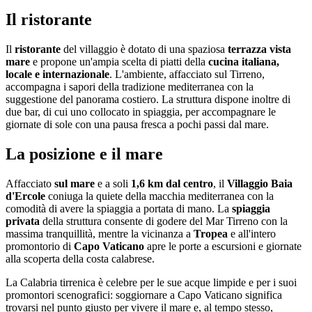
Il ristorante
Il
ristorante
del villaggio è dotato di una spaziosa
terrazza vista
mare
e propone un'ampia scelta di piatti della
cucina italiana,
locale e internazionale
. L'ambiente, affacciato sul Tirreno,
accompagna i sapori della tradizione mediterranea con la
suggestione del panorama costiero. La struttura dispone inoltre di
due bar, di cui uno collocato in spiaggia, per accompagnare le
giornate di sole con una pausa fresca a pochi passi dal mare.
La posizione e il mare
Affacciato
sul mare
e a soli
1,6 km dal centro
, il
Villaggio Baia
d'Ercole
coniuga la quiete della macchia mediterranea con la
comodità di avere la spiaggia a portata di mano. La
spiaggia
privata
della struttura consente di godere del Mar Tirreno con la
massima tranquillità, mentre la vicinanza a
Tropea
e all'intero
promontorio di
Capo Vaticano
apre le porte a escursioni e giornate
alla scoperta della costa calabrese.
La Calabria tirrenica è celebre per le sue acque limpide e per i suoi
promontori scenografici: soggiornare a Capo Vaticano significa
trovarsi nel punto giusto per vivere il mare e, al tempo stesso,