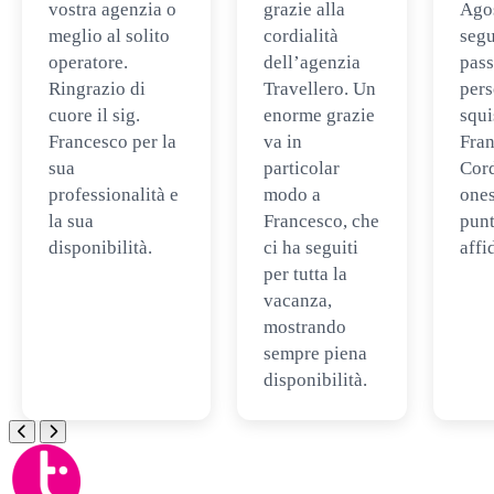
vostra agenzia o
grazie alla
Ago
meglio al solito
cordialità
segu
operatore.
dell’agenzia
pass
Ringrazio di
Travellero. Un
per
cuore il sig.
enorme grazie
squi
Francesco per la
va in
Fran
sua
particolar
Cord
professionalità e
modo a
ones
la sua
Francesco, che
punt
disponibilità.
ci ha seguiti
affi
per tutta la
vacanza,
mostrando
sempre piena
disponibilità.