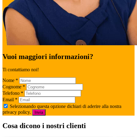
Vuoi maggiori informazioni?
Ti contattiamo noi!
Nome
*
Cognome
*
Telefono
*
Email
*
Selezionando questa opzione dichiari di aderire alla nostra
privacy policy.
Invia
Cosa dicono i nostri clienti