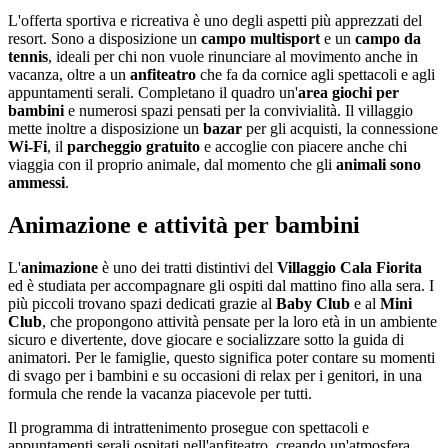
L'offerta sportiva e ricreativa è uno degli aspetti più apprezzati del
resort. Sono a disposizione un
campo multisport
e un
campo da
tennis
, ideali per chi non vuole rinunciare al movimento anche in
vacanza, oltre a un
anfiteatro
che fa da cornice agli spettacoli e agli
appuntamenti serali. Completano il quadro un'
area giochi per
bambini
e numerosi spazi pensati per la convivialità. Il villaggio
mette inoltre a disposizione un
bazar
per gli acquisti, la connessione
Wi-Fi
, il
parcheggio gratuito
e accoglie con piacere anche chi
viaggia con il proprio animale, dal momento che gli
animali sono
ammessi
.
Animazione e attività per bambini
L'
animazione
è uno dei tratti distintivi del
Villaggio Cala Fiorita
ed è studiata per accompagnare gli ospiti dal mattino fino alla sera. I
più piccoli trovano spazi dedicati grazie al
Baby Club
e al
Mini
Club
, che propongono attività pensate per la loro età in un ambiente
sicuro e divertente, dove giocare e socializzare sotto la guida di
animatori. Per le famiglie, questo significa poter contare su momenti
di svago per i bambini e su occasioni di relax per i genitori, in una
formula che rende la vacanza piacevole per tutti.
Il programma di intrattenimento prosegue con spettacoli e
appuntamenti serali ospitati nell'anfiteatro, creando un'atmosfera