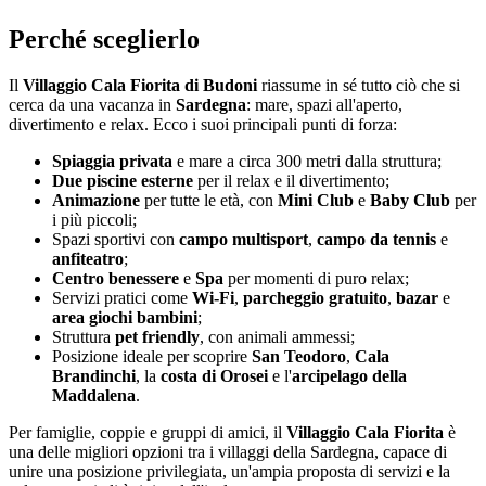
Perché sceglierlo
Il
Villaggio Cala Fiorita di Budoni
riassume in sé tutto ciò che si
cerca da una vacanza in
Sardegna
: mare, spazi all'aperto,
divertimento e relax. Ecco i suoi principali punti di forza:
Spiaggia privata
e mare a circa 300 metri dalla struttura;
Due piscine esterne
per il relax e il divertimento;
Animazione
per tutte le età, con
Mini Club
e
Baby Club
per
i più piccoli;
Spazi sportivi con
campo multisport
,
campo da tennis
e
anfiteatro
;
Centro benessere
e
Spa
per momenti di puro relax;
Servizi pratici come
Wi-Fi
,
parcheggio gratuito
,
bazar
e
area giochi bambini
;
Struttura
pet friendly
, con animali ammessi;
Posizione ideale per scoprire
San Teodoro
,
Cala
Brandinchi
, la
costa di Orosei
e l'
arcipelago della
Maddalena
.
Per famiglie, coppie e gruppi di amici, il
Villaggio Cala Fiorita
è
una delle migliori opzioni tra i villaggi della Sardegna, capace di
unire una posizione privilegiata, un'ampia proposta di servizi e la