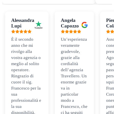
Alessandra
Angela
Pie
Lupi
Capozzo
Col
È il secondo
Un’esperienza
Ass
anno che mi
veramente
cons
rivolgo alla
gradevole,
pren
vostra agenzia o
grazie alla
Ago
meglio al solito
cordialità
segu
operatore.
dell’agenzia
pass
Ringrazio di
Travellero. Un
per
cuore il sig.
enorme grazie
squi
Francesco per la
va in
Fran
sua
particolar
Cord
professionalità e
modo a
ones
la sua
Francesco, che
punt
disponibilità.
ci ha seguiti
affi