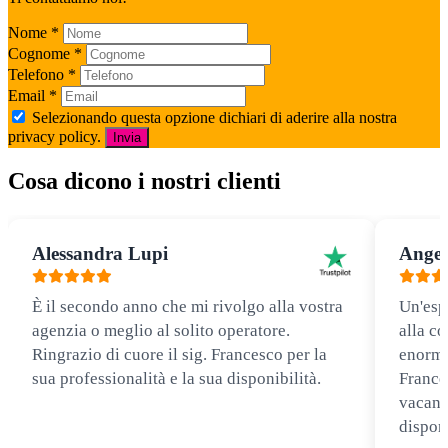
Nome
*
Cognome
*
Telefono
*
Email
*
Selezionando questa opzione dichiari di aderire alla nostra
privacy policy.
Invia
Cosa dicono i nostri clienti
Alessandra Lupi
Angel
È il secondo anno che mi rivolgo alla vostra
Un'esp
agenzia o meglio al solito operatore.
alla co
Ringrazio di cuore il sig. Francesco per la
enorme
sua professionalità e la sua disponibilità.
Frances
vacanz
disponi