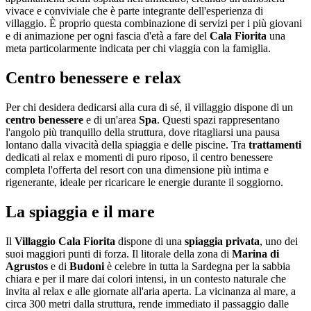
vivace e conviviale che è parte integrante dell'esperienza di
villaggio. È proprio questa combinazione di servizi per i più giovani
e di animazione per ogni fascia d'età a fare del
Cala Fiorita
una
meta particolarmente indicata per chi viaggia con la famiglia.
Centro benessere e relax
Per chi desidera dedicarsi alla cura di sé, il villaggio dispone di un
centro benessere
e di un'area
Spa
. Questi spazi rappresentano
l'angolo più tranquillo della struttura, dove ritagliarsi una pausa
lontano dalla vivacità della spiaggia e delle piscine. Tra
trattamenti
dedicati al relax e momenti di puro riposo, il centro benessere
completa l'offerta del resort con una dimensione più intima e
rigenerante, ideale per ricaricare le energie durante il soggiorno.
La spiaggia e il mare
Il
Villaggio Cala Fiorita
dispone di una
spiaggia privata
, uno dei
suoi maggiori punti di forza. Il litorale della zona di
Marina di
Agrustos
e di
Budoni
è celebre in tutta la Sardegna per la sabbia
chiara e per il mare dai colori intensi, in un contesto naturale che
invita al relax e alle giornate all'aria aperta. La vicinanza al mare, a
circa 300 metri dalla struttura, rende immediato il passaggio dalle