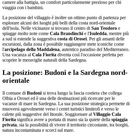
camere alla battigia, un comfort particolarmente prezioso per chi
viaggia con i bambini.
La posizione del villaggio è inoltre un ottimo punto di partenza per
esplorare alcuni dei luoghi più belli della costa nord-orientale
dell'isola. Nelle vicinanze si trovano il centro di
San Teodoro
e
spiagge molto note come
Cala Brandinchi
e l'
Isuledda
, mentre più
a sud si estende la suggestiva
costa di Orosei
. Per gli amanti delle
escursioni, dalla zona è possibile raggiungere mete iconiche come
l'
arcipelago della Maddalena
, autentico paradiso del Mediterraneo.
Una vacanza al
Cala Fiorita
diventa così l'occasione perfetta per
scoprire le meraviglie naturali della Sardegna.
La posizione: Budoni e la Sardegna nord-
orientale
Il comune di
Budoni
si trova lungo la fascia costiera che collega
Olbia a Orosei ed è una delle destinazioni più ricercate per le
vacanze di mare in Sardegna. La sua posizione strategica permette di
muoversi agevolmente verso i centri turistici limitrofi e verso le
calette più suggestive del litorale. Soggiornare al
Villaggio Cala
Fiorita
significa avere a portata di mano sia la quiete della
spiaggia
privata
, sia la possibilità di vivere il territorio circostante, tra borghi,
natura incontaminata e scorci sul mare.