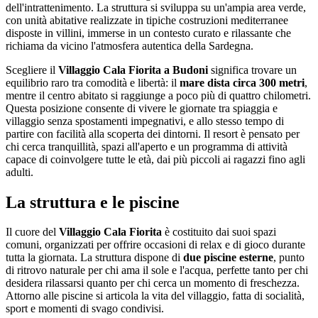
dell'intrattenimento. La struttura si sviluppa su un'ampia area verde,
con unità abitative realizzate in tipiche costruzioni mediterranee
disposte in villini, immerse in un contesto curato e rilassante che
richiama da vicino l'atmosfera autentica della Sardegna.
Scegliere il
Villaggio Cala Fiorita a Budoni
significa trovare un
equilibrio raro tra comodità e libertà: il
mare dista circa 300 metri
,
mentre il centro abitato si raggiunge a poco più di quattro chilometri.
Questa posizione consente di vivere le giornate tra spiaggia e
villaggio senza spostamenti impegnativi, e allo stesso tempo di
partire con facilità alla scoperta dei dintorni. Il resort è pensato per
chi cerca tranquillità, spazi all'aperto e un programma di attività
capace di coinvolgere tutte le età, dai più piccoli ai ragazzi fino agli
adulti.
La struttura e le piscine
Il cuore del
Villaggio Cala Fiorita
è costituito dai suoi spazi
comuni, organizzati per offrire occasioni di relax e di gioco durante
tutta la giornata. La struttura dispone di
due piscine esterne
, punto
di ritrovo naturale per chi ama il sole e l'acqua, perfette tanto per chi
desidera rilassarsi quanto per chi cerca un momento di freschezza.
Attorno alle piscine si articola la vita del villaggio, fatta di socialità,
sport e momenti di svago condivisi.