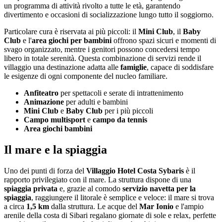
un programma di attività rivolto a tutte le età, garantendo
divertimento e occasioni di socializzazione lungo tutto il soggiorno.
Particolare cura è riservata ai più piccoli: il
Mini Club
, il
Baby
Club
e l'
area giochi per bambini
offrono spazi sicuri e momenti di
svago organizzato, mentre i genitori possono concedersi tempo
libero in totale serenità. Questa combinazione di servizi rende il
villaggio una destinazione adatta alle
famiglie
, capace di soddisfare
le esigenze di ogni componente del nucleo familiare.
Anfiteatro
per spettacoli e serate di intrattenimento
Animazione
per adulti e bambini
Mini Club
e
Baby Club
per i più piccoli
Campo multisport
e
campo da tennis
Area giochi bambini
Il mare e la spiaggia
Uno dei punti di forza del
Villaggio Hotel Costa Sybaris
è il
rapporto privilegiato con il mare. La struttura dispone di una
spiaggia privata
e, grazie al comodo
servizio navetta per la
spiaggia
, raggiungere il litorale è semplice e veloce: il mare si trova
a circa
1,5 km
dalla struttura. Le acque del
Mar Ionio
e l'ampio
arenile della costa di Sibari regalano giornate di sole e relax, perfette