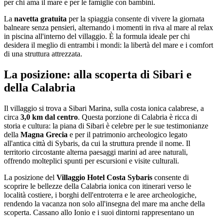
per chi ama il mare e per le famiglie con bambini.
La
navetta gratuita
per la spiaggia consente di vivere la giornata
balneare senza pensieri, alternando i momenti in riva al mare al relax
in piscina all'interno del villaggio. È la formula ideale per chi
desidera il meglio di entrambi i mondi: la libertà del mare e i comfort
di una struttura attrezzata.
La posizione: alla scoperta di Sibari e
della Calabria
Il villaggio si trova a Sibari Marina, sulla costa ionica calabrese, a
circa
3,0 km dal centro
. Questa porzione di Calabria è ricca di
storia e cultura: la piana di Sibari è celebre per le sue testimonianze
della
Magna Grecia
e per il patrimonio archeologico legato
all'antica città di Sybaris, da cui la struttura prende il nome. Il
territorio circostante alterna paesaggi marini ad aree naturali,
offrendo molteplici spunti per escursioni e visite culturali.
La posizione del
Villaggio Hotel Costa Sybaris
consente di
scoprire le bellezze della Calabria ionica con itinerari verso le
località costiere, i borghi dell'entroterra e le aree archeologiche,
rendendo la vacanza non solo all'insegna del mare ma anche della
scoperta. Cassano allo Ionio e i suoi dintorni rappresentano un