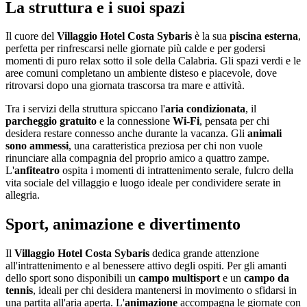
La struttura e i suoi spazi
Il cuore del
Villaggio Hotel Costa Sybaris
è la sua
piscina esterna
,
perfetta per rinfrescarsi nelle giornate più calde e per godersi
momenti di puro relax sotto il sole della Calabria. Gli spazi verdi e le
aree comuni completano un ambiente disteso e piacevole, dove
ritrovarsi dopo una giornata trascorsa tra mare e attività.
Tra i servizi della struttura spiccano l'
aria condizionata
, il
parcheggio gratuito
e la connessione
Wi-Fi
, pensata per chi
desidera restare connesso anche durante la vacanza. Gli
animali
sono ammessi
, una caratteristica preziosa per chi non vuole
rinunciare alla compagnia del proprio amico a quattro zampe.
L'
anfiteatro
ospita i momenti di intrattenimento serale, fulcro della
vita sociale del villaggio e luogo ideale per condividere serate in
allegria.
Sport, animazione e divertimento
Il
Villaggio Hotel Costa Sybaris
dedica grande attenzione
all'intrattenimento e al benessere attivo degli ospiti. Per gli amanti
dello sport sono disponibili un
campo multisport
e un
campo da
tennis
, ideali per chi desidera mantenersi in movimento o sfidarsi in
una partita all'aria aperta. L'
animazione
accompagna le giornate con