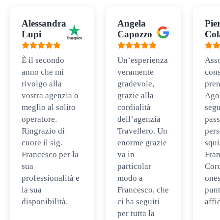
Alessandra
Angela
Pie
Lupi
Capozzo
Col
È il secondo
Un’esperienza
Ass
anno che mi
veramente
cons
rivolgo alla
gradevole,
pren
vostra agenzia o
grazie alla
Ago
meglio al solito
cordialità
segu
operatore.
dell’agenzia
pass
Ringrazio di
Travellero. Un
per
cuore il sig.
enorme grazie
squi
Francesco per la
va in
Fran
sua
particolar
Cord
professionalità e
modo a
ones
la sua
Francesco, che
punt
disponibilità.
ci ha seguiti
affi
per tutta la