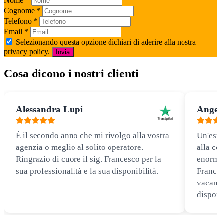
Nome
*
Cognome
*
Telefono
*
Email
*
Selezionando questa opzione dichiari di aderire alla nostra
privacy policy.
Invia
Cosa dicono i nostri clienti
Alessandra Lupi
Angel
È il secondo anno che mi rivolgo alla vostra
Un'esp
agenzia o meglio al solito operatore.
alla co
Ringrazio di cuore il sig. Francesco per la
enorme
sua professionalità e la sua disponibilità.
Frances
vacanz
disponi