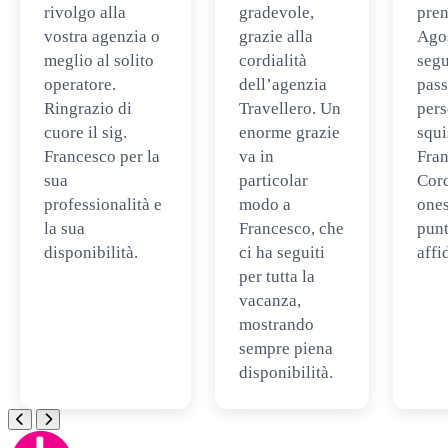
rivolgo alla
gradevole,
pren
vostra agenzia o
grazie alla
Ago
meglio al solito
cordialità
segu
operatore.
dell’agenzia
pass
Ringrazio di
Travellero. Un
per
cuore il sig.
enorme grazie
squi
Francesco per la
va in
Fran
sua
particolar
Cord
professionalità e
modo a
ones
la sua
Francesco, che
punt
disponibilità.
ci ha seguiti
affi
per tutta la
vacanza,
mostrando
sempre piena
disponibilità.