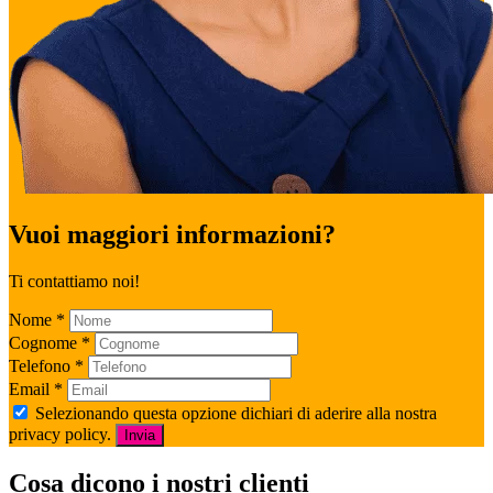
Vuoi maggiori informazioni?
Ti contattiamo noi!
Nome
*
Cognome
*
Telefono
*
Email
*
Selezionando questa opzione dichiari di aderire alla nostra
privacy policy.
Invia
Cosa dicono i nostri clienti