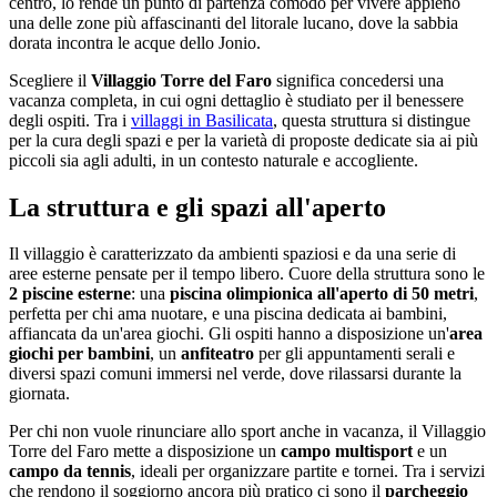
centro, lo rende un punto di partenza comodo per vivere appieno
una delle zone più affascinanti del litorale lucano, dove la sabbia
dorata incontra le acque dello Jonio.
Scegliere il
Villaggio Torre del Faro
significa concedersi una
vacanza completa, in cui ogni dettaglio è studiato per il benessere
degli ospiti. Tra i
villaggi in Basilicata
, questa struttura si distingue
per la cura degli spazi e per la varietà di proposte dedicate sia ai più
piccoli sia agli adulti, in un contesto naturale e accogliente.
La struttura e gli spazi all'aperto
Il villaggio è caratterizzato da ambienti spaziosi e da una serie di
aree esterne pensate per il tempo libero. Cuore della struttura sono le
2 piscine esterne
: una
piscina olimpionica all'aperto di 50 metri
,
perfetta per chi ama nuotare, e una piscina dedicata ai bambini,
affiancata da un'area giochi. Gli ospiti hanno a disposizione un'
area
giochi per bambini
, un
anfiteatro
per gli appuntamenti serali e
diversi spazi comuni immersi nel verde, dove rilassarsi durante la
giornata.
Per chi non vuole rinunciare allo sport anche in vacanza, il Villaggio
Torre del Faro mette a disposizione un
campo multisport
e un
campo da tennis
, ideali per organizzare partite e tornei. Tra i servizi
che rendono il soggiorno ancora più pratico ci sono il
parcheggio