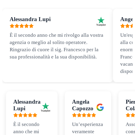
Alessandra Lupi
Angel
È il secondo anno che mi rivolgo alla vostra
Un'esp
agenzia o meglio al solito operatore.
alla co
Ringrazio di cuore il sig. Francesco per la
enorme
sua professionalità e la sua disponibilità.
Frances
vacanz
disponi
Alessandra
Angela
Pie
Lupi
Capozzo
Col
È il secondo
Un’esperienza
Ass
anno che mi
veramente
cons