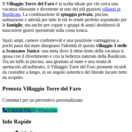
Il
Villaggio Torre del Faro
è la scelta ideale per chi cerca una
vacanza rilassante e divertente in uno dei più graziosi
villaggi in
Basilicata
. La combinazione di
spiaggia privata
, piscine,
animazione e attività per tutte le età lo rende perfetto soprattutto per
le
famiglie
, ma anche per coppie e gruppi di amici desiderosi di
trascorrere giorni spensierati sulla costa ionica.
Spazi ampi, camere confortevoli e una posizione vantaggiosa a
pochi passi dal mare disegnano l'identità di questo
villaggio 3 stelle
a Scanzano Jonico
: una meta dove il ritmo lento della vacanza si
sposa con il divertimento e con la bellezza naturale della Basilicata.
Tra un tuffo in piscina, una giornata al mare e una serata di
spettacolo all'anfiteatro, il Villaggio Torre del Faro promette ricordi
da custodire a lungo, in un angolo autentico del litorale lucano tutto
da scoprire.
Prenota Villaggio Torre del Faro
Contattaci per un preventivo personalizzato
Chiama Ora
WhatsApp
Info Rapide