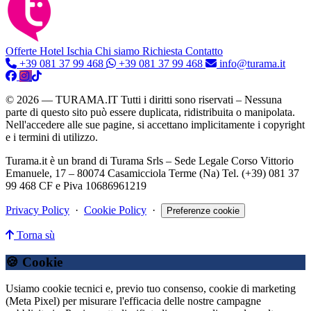
Offerte Hotel
Ischia
Chi siamo
Richiesta Contatto
+39 081 37 99 468
+39 081 37 99 468
info@turama.it
© 2026 — TURAMA.IT Tutti i diritti sono riservati – Nessuna
parte di questo sito può essere duplicata, ridistribuita o manipolata.
Nell'accedere alle sue pagine, si accettano implicitamente i copyright
e i termini di utilizzo.
Turama.it è un brand di Turama Srls – Sede Legale Corso Vittorio
Emanuele, 17 – 80074 Casamicciola Terme (Na) Tel. (+39) 081 37
99 468 CF e Piva 10686961219
Privacy Policy
·
Cookie Policy
·
Preferenze cookie
Torna sù
🍪 Cookie
Usiamo cookie tecnici e, previo tuo consenso, cookie di marketing
(Meta Pixel) per misurare l'efficacia delle nostre campagne