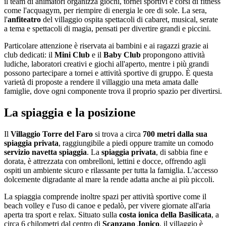
il team di animatori organizza giochi, tornei sportivi e corsi di fitness
come l'acquagym, per riempire di energia le ore di sole. La sera,
l'
anfiteatro
del villaggio ospita spettacoli di cabaret, musical, serate
a tema e spettacoli di magia, pensati per divertire grandi e piccini.
Particolare attenzione è riservata ai bambini e ai ragazzi grazie ai
club dedicati: il
Mini Club
e il
Baby Club
propongono attività
ludiche, laboratori creativi e giochi all'aperto, mentre i più grandi
possono partecipare a tornei e attività sportive di gruppo. È questa
varietà di proposte a rendere il villaggio una meta amata dalle
famiglie, dove ogni componente trova il proprio spazio per divertirsi.
La spiaggia e la posizione
Il
Villaggio Torre del Faro
si trova a circa
700 metri dalla sua
spiaggia privata
, raggiungibile a piedi oppure tramite un comodo
servizio navetta spiaggia
. La
spiaggia privata
, di sabbia fine e
dorata, è attrezzata con ombrelloni, lettini e docce, offrendo agli
ospiti un ambiente sicuro e rilassante per tutta la famiglia. L'accesso
dolcemente digradante al mare la rende adatta anche ai più piccoli.
La spiaggia comprende inoltre spazi per attività sportive come il
beach volley e l'uso di canoe e pedalò, per vivere giornate all'aria
aperta tra sport e relax. Situato sulla
costa ionica della Basilicata
, a
circa 6 chilometri dal centro di
Scanzano Jonico
, il villaggio è