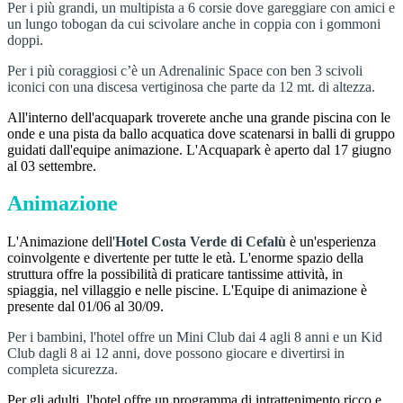
Per i più grandi, un multipista a 6 corsie dove gareggiare con amici e
un lungo tobogan da cui scivolare anche in coppia con i gommoni
doppi.
Per i più coraggiosi c’è un Adrenalinic Space con ben 3 scivoli
iconici con una discesa vertiginosa che parte da 12 mt. di altezza.
All'interno dell'acquapark troverete anche una grande piscina con le
onde e una pista da ballo acquatica dove scatenarsi in balli di gruppo
guidati dall'equipe animazione. L'Acquapark è aperto dal 17 giugno
al 03 settembre.
Animazione
L'Animazione dell'
Hotel Costa Verde di Cefalù
è un'esperienza
coinvolgente e divertente per tutte le età. L'enorme spazio della
struttura offre la possibilità di praticare tantissime attività, in
spiaggia, nel villaggio e nelle piscine. L'Equipe di animazione è
presente dal 01/06 al 30/09.
Per i bambini, l'hotel offre un Mini Club dai 4 agli 8 anni e un Kid
Club dagli 8 ai 12 anni, dove possono giocare e divertirsi in
completa sicurezza.
Per gli adulti, l'hotel offre un programma di intrattenimento ricco e