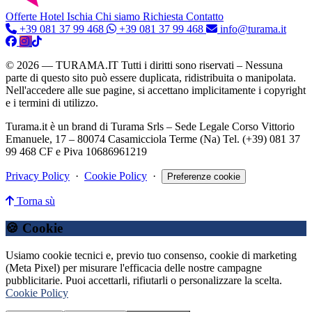
Offerte Hotel
Ischia
Chi siamo
Richiesta Contatto
+39 081 37 99 468
+39 081 37 99 468
info@turama.it
© 2026 — TURAMA.IT Tutti i diritti sono riservati – Nessuna
parte di questo sito può essere duplicata, ridistribuita o manipolata.
Nell'accedere alle sue pagine, si accettano implicitamente i copyright
e i termini di utilizzo.
Turama.it è un brand di Turama Srls – Sede Legale Corso Vittorio
Emanuele, 17 – 80074 Casamicciola Terme (Na) Tel. (+39) 081 37
99 468 CF e Piva 10686961219
Privacy Policy
·
Cookie Policy
·
Preferenze cookie
Torna sù
🍪 Cookie
Usiamo cookie tecnici e, previo tuo consenso, cookie di marketing
(Meta Pixel) per misurare l'efficacia delle nostre campagne
pubblicitarie. Puoi accettarli, rifiutarli o personalizzare la scelta.
Cookie Policy