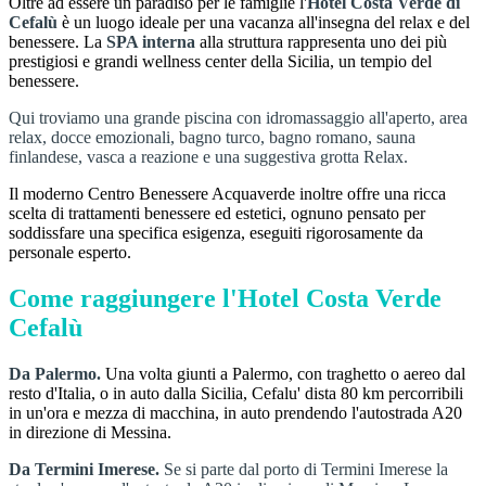
Oltre ad essere un paradiso per le famiglie l'
Hotel Costa Verde di
Cefalù
è un luogo ideale per una vacanza all'insegna del relax e del
benessere. La
SPA interna
alla struttura rappresenta uno dei più
prestigiosi e grandi wellness center della Sicilia, un tempio del
benessere.
Qui troviamo una grande piscina con idromassaggio all'aperto, area
relax, docce emozionali, bagno turco, bagno romano, sauna
finlandese, vasca a reazione e una suggestiva grotta Relax.
Il moderno Centro Benessere Acquaverde inoltre offre una ricca
scelta di trattamenti benessere ed estetici, ognuno pensato per
soddissfare una specifica esigenza, eseguiti rigorosamente da
personale esperto.
Come raggiungere l'Hotel Costa Verde
Cefalù
Da Palermo.
Una volta giunti a Palermo, con traghetto o aereo dal
resto d'Italia, o in auto dalla Sicilia, Cefalu' dista 80 km percorribili
in un'ora e mezza di macchina, in auto prendendo l'autostrada A20
in direzione di Messina.
Da Termini Imerese.
Se si parte dal porto di Termini Imerese la