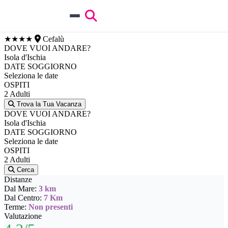
Costa Verde Acqua Park & Spa Hotel
★★★★
Cefalù
DOVE VUOI ANDARE?
Isola d'Ischia
DATE SOGGIORNO
Seleziona le date
OSPITI
2 Adulti
Trova la Tua Vacanza
DOVE VUOI ANDARE?
Isola d'Ischia
DATE SOGGIORNO
Seleziona le date
OSPITI
2 Adulti
Cerca
Distanze
Dal Mare:
3 km
Dal Centro:
7 Km
Terme:
Non presenti
Valutazione