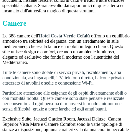
succulenti, insalate fresche, contorni caldi e freddi e altre deliziose
specialità siciliane. Sarai avvolto dai sapori unici di questa terra ed
incantato dall'atmosfera magico di questa struttura.
Camere
Le 388 camere dell'
Hotel Costa Verde Cefalù
offrono un equilibrio
armonioso tra sobrietà ed eleganza, con un arredamento in stile
mediterraneo, che esalta la luce e i mobili in legno chiaro. Questo
stile unisce design e comfort, creando un ambiente luminoso,
elegante ed esclusivo che fonde il moderno con l'autenticità del
Mediterraneo.
Tutte le camere sono dotate di servizi privati, riscaldamento, aria
condizionata, asciugacapelli, TV, telefono diretto, balcone privato
attrezzato di tavolini e sedie e connessione Wi-Fi.
Particolare attenzione alle esigenze degli ospiti diversamente abili o
con mobilità ridotta: Queste camere sono state pensate e realizzate
per consentire ad ogni persona di muoversi in modo autonomo e
senza difficoltà, grazie a porte larghe ed agli ampi bagni.
Exclusive Suite, Jacuzzi Garden Room, Jacuzzi Deluxe, Canera
Superior Vista Mare e Camere Comfort sono le varie tipologie di
stanze a disposizione, ognuna caratterizzata da una cura impeccabile