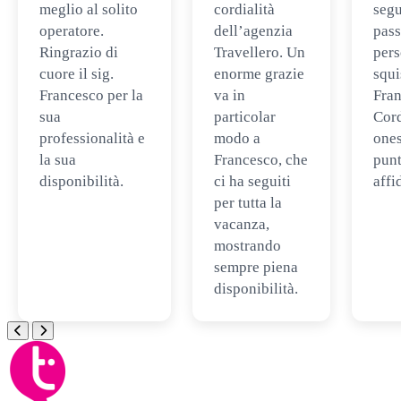
meglio al solito
cordialità
segu
operatore.
dell’agenzia
pass
Ringrazio di
Travellero. Un
per
cuore il sig.
enorme grazie
squi
Francesco per la
va in
Fran
sua
particolar
Cord
professionalità e
modo a
ones
la sua
Francesco, che
punt
disponibilità.
ci ha seguiti
affi
per tutta la
vacanza,
mostrando
sempre piena
disponibilità.