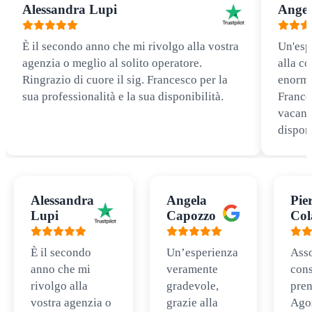
Alessandra Lupi
Angel
È il secondo anno che mi rivolgo alla vostra
Un'esp
agenzia o meglio al solito operatore.
alla co
Ringrazio di cuore il sig. Francesco per la
enorme
sua professionalità e la sua disponibilità.
Frances
vacanz
disponi
Alessandra
Angela
Pie
Lupi
Capozzo
Col
È il secondo
Un’esperienza
Ass
anno che mi
veramente
cons
rivolgo alla
gradevole,
pren
vostra agenzia o
grazie alla
Ago