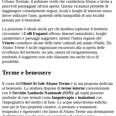
Urbano Termale, il polmone verde che caratterizza Abano e invita a
piacevoli passeggiate all'aria aperta. Questa vicinanza permette di
raggiungere comodamente negozi, locali e luoghi di interesse senza
dover utilizzare l'auto, godendo della tranquillità di una località
pensata per il benessere.
La posizione è ideale anche per chi desidera esplorare il territorio
circostante: i
Colli Euganei
offrono itinerari naturalistici, borghi
caratteristici e paesaggi suggestivi, mentre l'intera regione del
Veneto
custodisce alcune delle mete culturali più amate d'Italia. Da
Abano Terme è facile organizzare escursioni alla scoperta delle
eccellenze del territorio, tra arte, natura ed enogastronomia,
rendendo il soggiorno non solo rilassante ma anche ricco di
possibilità.
Terme e benessere
Il cuore dell'
Hotel Al Sole Abano Terme
è la sua proposta dedicata
al benessere. La struttura dispone di
terme interne
convenzionate
con il
Servizio Sanitario Nazionale (SSN)
: gli ospiti possono
usufruire di cure termali come
fangoterapia
e
inalazioni
con
l'impegnativa del medico di base. Le acque salso-bromo-iodiche,
note per le loro proprietà curative, si prestano a trattamenti
terapeutici e rigenerativi che fanno di Abano Terme una destinazione