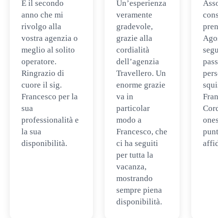
È il secondo
Un’esperienza
Ass
anno che mi
veramente
cons
rivolgo alla
gradevole,
pren
vostra agenzia o
grazie alla
Ago
meglio al solito
cordialità
segu
operatore.
dell’agenzia
pass
Ringrazio di
Travellero. Un
per
cuore il sig.
enorme grazie
squi
Francesco per la
va in
Fran
sua
particolar
Cord
professionalità e
modo a
ones
la sua
Francesco, che
punt
disponibilità.
ci ha seguiti
affi
per tutta la
vacanza,
mostrando
sempre piena
disponibilità.