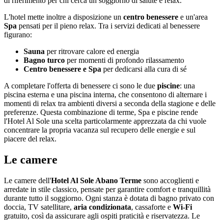
di riferimento per chi cerca un soggiorno di salute e relax.
L'hotel mette inoltre a disposizione un
centro benessere
e un'area
Spa
pensati per il pieno relax. Tra i servizi dedicati al benessere
figurano:
Sauna
per ritrovare calore ed energia
Bagno turco
per momenti di profondo rilassamento
Centro benessere e Spa
per dedicarsi alla cura di sé
A completare l'offerta di benessere ci sono le due
piscine
: una
piscina esterna e una piscina interna, che consentono di alternare i
momenti di relax tra ambienti diversi a seconda della stagione e delle
preferenze. Questa combinazione di terme, Spa e piscine rende
l'Hotel Al Sole una scelta particolarmente apprezzata da chi vuole
concentrare la propria vacanza sul recupero delle energie e sul
piacere del relax.
Le camere
Le camere dell'
Hotel Al Sole Abano Terme
sono accoglienti e
arredate in stile classico, pensate per garantire comfort e tranquillità
durante tutto il soggiorno. Ogni stanza è dotata di bagno privato con
doccia, TV satellitare,
aria condizionata
, cassaforte e
Wi-Fi
gratuito, così da assicurare agli ospiti praticità e riservatezza. Le