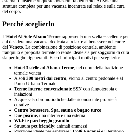
esterna. L'insieme di queste dotazioni fa dell'Hotel Al Sole una
struttura completa per una vacanza incentrata sul relax e sulla cura
del corpo.
Perché sceglierlo
L'
Hotel Al Sole Abano Terme
rappresenta una scelta eccellente per
chi desidera una vacanza dedicata al relax e al benessere nel cuore
del
Veneto
. La combinazione di posizione centrale, ambiente
tranquillo e proposta termale lo rende ideale sia per soggiorni di cura
sia per fughe rigeneranti. Ecco i principali motivi per sceglierlo:
Hotel 3 stelle ad Abano Terme
, nel cuore della tradizione
termale veneta
A soli
300 metri dal centro
, vicino al centro pedonale e al
Parco Urbano Termale
Terme interne convenzionate SSN
con fangoterapia e
inalazioni
Acque salso-bromo-iodiche dalle riconosciute proprietà
curative
Centro benessere, Spa, sauna e bagno turco
Due
piscine
, una interna e una esterna
Wi-Fi
e
parcheggio gratuito
Struttura
pet friendly
: animali ammessi
Posizione ideale per esplorare i
Colli Euganei
e il territorio