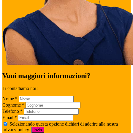
Vuoi maggiori informazioni?
Ti contattiamo noi!
Nome
*
Cognome
*
Telefono
*
Email
*
Selezionando questa opzione dichiari di aderire alla nostra
privacy policy.
Invia