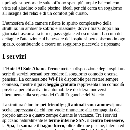
tipologie superior e le suite offrono spazi più ampi e balconi con
vista sul giardino o sulle piscine, ideali per chi cerca un soggiorno
all'insegna del relax e di un comfort più curato.
L'atmosfera delle camere riflette lo spirito complessivo della
struttura: un ambiente sobrio e rilassante, dove ritirarsi dopo una
giornata trascorsa tra terme, passeggiate ed escursioni. La cura dei
dettagli e l'attenzione al benessere dell'ospite si percepiscono in ogni
spazio, contribuendo a creare un soggiorno piacevole e riposante.
I servizi
L'
Hotel Al Sole Abano Terme
mette a disposizione degli ospiti una
serie di servizi pensati per rendere il soggiorno comodo e senza
pensieri. La connessione
Wi-Fi
è disponibile per restare sempre
connessi, mentre il
parcheggio gratuito
rappresenta una comodità
preziosa per chi arriva in automobile e desidera muoversi
liberamente alla scoperta dei Colli Euganei e del Veneto.
La struttura è inoltre
pet friendly
: gli
animali sono ammessi
, una
scelta apprezzata da chi non vuole rinunciare alla compagnia del
proprio amico a quattro zampe durante la vacanza. Tra i servizi
spiccano naturalmente le
terme interne SSN
, il
centro benessere
,
la
Spa
, la
sauna
e il
bagno turco
, oltre alle due piscine, interna ed