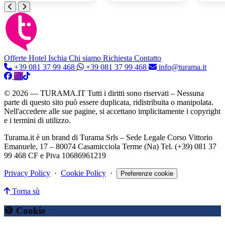
Offerte Hotel
Ischia
Chi siamo
Richiesta Contatto
+39 081 37 99 468
+39 081 37 99 468
info@turama.it
© 2026 — TURAMA.IT Tutti i diritti sono riservati – Nessuna
parte di questo sito può essere duplicata, ridistribuita o manipolata.
Nell'accedere alle sue pagine, si accettano implicitamente i copyright
e i termini di utilizzo.
Turama.it è un brand di Turama Srls – Sede Legale Corso Vittorio
Emanuele, 17 – 80074 Casamicciola Terme (Na) Tel. (+39) 081 37
99 468 CF e Piva 10686961219
Privacy Policy
·
Cookie Policy
·
Preferenze cookie
Torna sù
🍪 Cookie