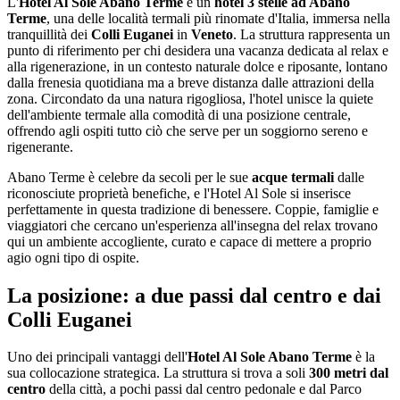
L'
Hotel Al Sole Abano Terme
è un
hotel 3 stelle ad Abano
Terme
, una delle località termali più rinomate d'Italia, immersa nella
tranquillità dei
Colli Euganei
in
Veneto
. La struttura rappresenta un
punto di riferimento per chi desidera una vacanza dedicata al relax e
alla rigenerazione, in un contesto naturale dolce e riposante, lontano
dalla frenesia quotidiana ma a breve distanza dalle attrazioni della
zona. Circondato da una natura rigogliosa, l'hotel unisce la quiete
dell'ambiente termale alla comodità di una posizione centrale,
offrendo agli ospiti tutto ciò che serve per un soggiorno sereno e
rigenerante.
Abano Terme è celebre da secoli per le sue
acque termali
dalle
riconosciute proprietà benefiche, e l'Hotel Al Sole si inserisce
perfettamente in questa tradizione di benessere. Coppie, famiglie e
viaggiatori che cercano un'esperienza all'insegna del relax trovano
qui un ambiente accogliente, curato e capace di mettere a proprio
agio ogni tipo di ospite.
La posizione: a due passi dal centro e dai
Colli Euganei
Uno dei principali vantaggi dell'
Hotel Al Sole Abano Terme
è la
sua collocazione strategica. La struttura si trova a soli
300 metri dal
centro
della città, a pochi passi dal centro pedonale e dal Parco