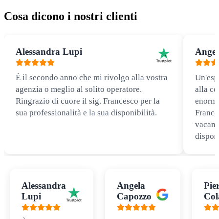
Cosa dicono i nostri clienti
Alessandra Lupi
Angel
È il secondo anno che mi rivolgo alla vostra
Un'esp
agenzia o meglio al solito operatore.
alla co
Ringrazio di cuore il sig. Francesco per la
enorme
sua professionalità e la sua disponibilità.
Frances
vacanz
disponi
Alessandra
Angela
Pie
Lupi
Capozzo
Col