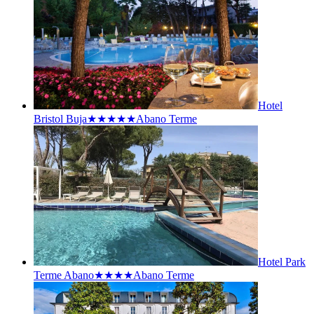
Hotel
Bristol Buja★★★★★
Abano Terme
Hotel Park
Terme Abano★★★★
Abano Terme