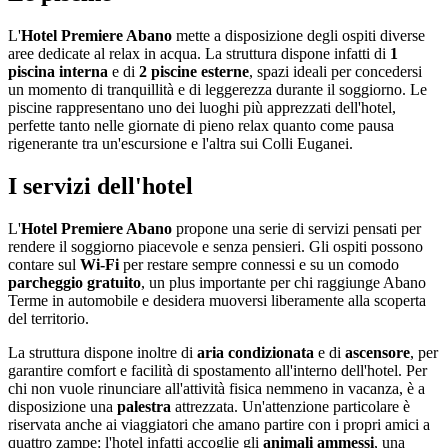
L'
Hotel Premiere Abano
mette a disposizione degli ospiti diverse
aree dedicate al relax in acqua. La struttura dispone infatti di
1
piscina interna
e di
2 piscine esterne
, spazi ideali per concedersi
un momento di tranquillità e di leggerezza durante il soggiorno. Le
piscine rappresentano uno dei luoghi più apprezzati dell'hotel,
perfette tanto nelle giornate di pieno relax quanto come pausa
rigenerante tra un'escursione e l'altra sui Colli Euganei.
I servizi dell'hotel
L'
Hotel Premiere Abano
propone una serie di servizi pensati per
rendere il soggiorno piacevole e senza pensieri. Gli ospiti possono
contare sul
Wi-Fi
per restare sempre connessi e su un comodo
parcheggio gratuito
, un plus importante per chi raggiunge Abano
Terme in automobile e desidera muoversi liberamente alla scoperta
del territorio.
La struttura dispone inoltre di
aria condizionata
e di
ascensore
, per
garantire comfort e facilità di spostamento all'interno dell'hotel. Per
chi non vuole rinunciare all'attività fisica nemmeno in vacanza, è a
disposizione una
palestra
attrezzata. Un'attenzione particolare è
riservata anche ai viaggiatori che amano partire con i propri amici a
quattro zampe: l'hotel infatti accoglie gli
animali ammessi
, una