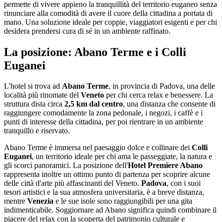
permette di vivere appieno la tranquillità del territorio euganeo senza
rinunciare alla comodità di avere il cuore della cittadina a portata di
mano. Una soluzione ideale per coppie, viaggiatori esigenti e per chi
desidera prendersi cura di sé in un ambiente raffinato.
La posizione: Abano Terme e i Colli
Euganei
L'hotel si trova ad
Abano Terme
, in provincia di Padova, una delle
località più rinomate del
Veneto
per chi cerca relax e benessere. La
struttura dista circa
2,5 km dal centro
, una distanza che consente di
raggiungere comodamente la zona pedonale, i negozi, i caffè e i
punti di interesse della cittadina, per poi rientrare in un ambiente
tranquillo e riservato.
Abano Terme è immersa nel paesaggio dolce e collinare dei
Colli
Euganei
, un territorio ideale per chi ama le passeggiate, la natura e
gli scorci panoramici. La posizione dell'
Hotel Premiere Abano
rappresenta inoltre un ottimo punto di partenza per scoprire alcune
delle città d'arte più affascinanti del Veneto.
Padova
, con i suoi
tesori artistici e la sua atmosfera universitaria, è a breve distanza,
mentre
Venezia
e le sue isole sono raggiungibili per una gita
indimenticabile. Soggiornare ad Abano significa quindi combinare il
piacere del relax con la scoperta del patrimonio culturale e