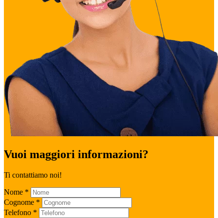
Vuoi maggiori informazioni?
Ti contattiamo noi!
Nome
*
Cognome
*
Telefono
*