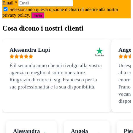
Email
*
Selezionando questa opzione dichiari di aderire alla nostra
privacy policy.
Invia
Cosa dicono i nostri clienti
Alessandra Lupi
Angel
È il secondo anno che mi rivolgo alla vostra
Un'esp
agenzia o meglio al solito operatore.
alla co
Ringrazio di cuore il sig. Francesco per la
enorme
sua professionalità e la sua disponibilità.
Frances
vacanz
disponi
Alessandra
Angela
Pie